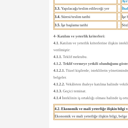
Ayr
3.3.
Yapılacağı/teslim edileceği yer
:
İha
3.4.
Süresi/teslim tarihi
:
İşe 
3.5.
İşe başlama tarihi
:
Söz
4- Katılım ve yeterlik kriterleri:
4.1.
Katılım ve yeterlik kriterlerine ilişkin istek
verilmiştir:
4.1.1.
Teklif mektubu.
4.1.2. Teklif vermeye yetkili olunduğunu göster
4.1.2.1.
Tüzel kişilerde; isteklilerin yönetimindek
belgeler.
4.1.2.2.
Vekâleten ihaleye katılma halinde vekile 
4.1.3.
Geçici teminat.
4.1.4
İsteklinin iş ortaklığı olması halinde iş or
4.2. Ekonomik ve mali yeterliğe ilişkin bilgi v
Ekonomik ve mali yeterliğe ilişkin bilgi, belge 