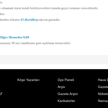
ir.
az olmamak üzere kendi belirleyecekleri tutarda geçici teminat vereceklerdir.
tır.
rihinden itibaren
45 (KırkBeş)
takvim günüdür.
.
:
Diğer Hizmetler/0,80
n Kanunun 38 inci maddesine göre açıklama istenecektir.
Köşe Yazarları
Üye Paneli
Hava 
Arşiv
Gazete
AT
Gazete Arşivi
Nöbetc
Karikatürler
Namaz 