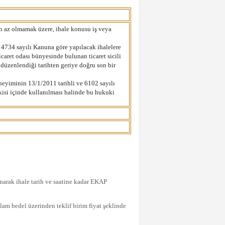
 az olmamak üzere, ihale konusu iş veya
e 4734 sayılı Kanuna göre yapılacak ihalelere
icaret odası bünyesinde bulunan ticaret sicili
düzenlendiği tarihten geriye doğru son bir
eneyiminin 13/1/2011 tarihli ve 6102 sayılı
kisi içinde kullanılması halinde bu hukuki
anarak ihale tarih ve saatine kadar EKAP
oplam bedel üzerinden teklif birim fiyat şeklinde