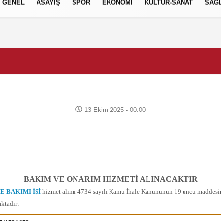
GENEL
ASAYİŞ
SPOR
EKONOMİ
KÜLTÜR-SANAT
SAĞL
13 Ekim 2025 - 00:00
BAKIM VE ONARIM HİZMETİ ALINACAKTIR
 BAKIMI İŞİ
hizmet alımı 4734 sayılı Kamu İhale Kanununun 19 uncu maddesine g
aktadır: