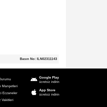
Basın No: ILN02311143
Google Play
Durumu
ücretsiz indirin
 Manşetleri
App Store
i Eczaneler
ücretsiz indirin
Vakitleri