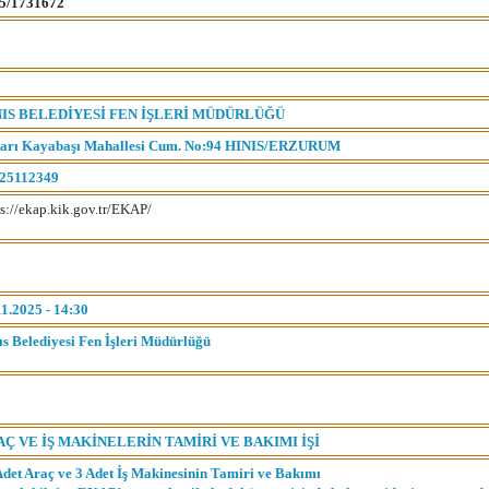
5/1731672
NIS BELEDİYESİ FEN İŞLERİ MÜDÜRLÜĞÜ
arı Kayabaşı Mahallesi Cum. No:94 HINIS/ERZURUM
25112349
ps://ekap.kik.gov.tr/EKAP/
11.2025 - 14:30
ıs Belediyesi Fen İşleri Müdürlüğü
Ç VE İŞ MAKİNELERİN TAMİRİ VE BAKIMI İŞİ
Adet Araç ve 3 Adet İş Makinesinin Tamiri ve Bakımı