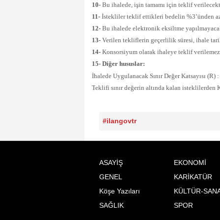
10-
Bu ihalede, işin tamamı için teklif verilecekt
11-
İstekliler teklif ettikleri bedelin %3’ünden 
12-
Bu ihalede elektronik eksiltme yapılmayacak
13-
Verilen tekliflerin geçerlilik süresi, ihale ta
14-
Konsorsiyum olarak ihaleye teklif verilemez
15- Diğer hususlar:
İhalede Uygulanacak Sınır Değer Katsayısı (R) 
T
eklifi sınır değerin altında kalan isteklilerde
#ilangovtr
ASAYİŞ
EKONOMİ
GENEL
KARİKATÜR
Köşe Yazıları
KÜLTÜR-SAN
SAĞLIK
SPOR