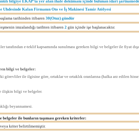
ıntılı bilgiye EKAP’ta yer alan ihale dokümanı içinde bulunan idari şartnameden
le Uhdesinde Kalan Firmanın Oto ve İş Makinesi Tamir Atölyesi
başlama tarihinden itibaren
30(Otuz) gündür
leşmenin imzalandığı tarihten itibaren
2
gün içinde işe başlanacaktır.
liler tarafından e-teklif kapsamında sunulması gereken bilgi ve belgeler ile fiyat dışı
en bilgi ve belgeler:
i görevliler ile ilgisine göre, ortaklar ve ortaklık oranlarına (halka arz edilen hisse
ilişkin bilgi ve belgeler.
taklığı beyannamesi.
e belgeler ile bunların taşıması gereken kriterler:
veya kriter belirtilmemiştir.