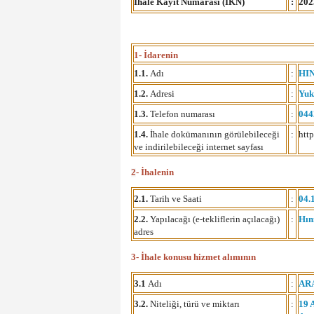
İhale Kayıt Numarası (İKN)
:
202
1- İdarenin
1.1.
Adı
:
HI
1.2.
Adresi
:
Yuk
1.3.
Telefon numarası
:
044
1.4.
İhale dokümanının görülebileceği
:
htt
ve indirilebileceği internet sayfası
2
- İhalenin
2.1.
Tarih ve Saati
:
04.
2.2.
Yapılacağı (e-tekliflerin açılacağı)
:
Hın
adres
3- İhale konusu hizmet alımının
3.1
Adı
:
ARA
3.2.
Niteliği, türü ve miktarı
:
19 