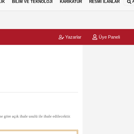
IK
BİLİM VE TEKNOLOJİ
KARİKATÜR
RESMİ İLANLAR
Yazarlar
Üye Paneli
öre açık ihale usulü ile ihale edilecektir.