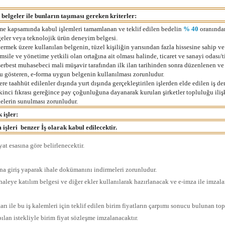
e belgeler ile bunların taşıması gereken kriterler:
eşme kapsamında kabul işlemleri tamamlanan ve teklif edilen bedelin
% 40
oranından
lgeler veya teknolojik ürün deneyim belgesi.
ermek üzere kullanılan belgenin, tüzel kişiliğin yarısından fazla hissesine sahip v
ile ve yönetime yetkili olan ortağına ait olması halinde, ticaret ve sanayi odası/t
erbest muhasebeci mali müşavir tarafından ilk ilan tarihinden sonra düzenlenen ve 
nu gösteren, e-forma uygun belgenin kullanılması zorunludur.
 taahhüt edilenler dışında yurt dışında gerçekleştirilen işlerden elde edilen iş d
nci fıkrası gereğince pay çoğunluğuna dayanarak kurulan şirketler topluluğu iliş
lgelerin sunulması zorunludur.
 işler:
işleri benzer İş olarak kabul edilecektir.
at esasına göre belirlenecektir.
na giriş yaparak ihale dokümanını indirmeleri zorunludur.
haleye katılım belgesi ve diğer ekler kullanılarak hazırlanacak ve e-imza ile imzal
ktarı ile bu iş kalemleri için teklif edilen birim fiyatların çarpımı sonucu bulunan t
ılan istekliyle birim fiyat sözleşme imzalanacaktır.