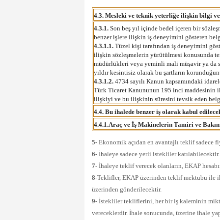
4.3. Mesleki ve teknik yeterliğe ilişkin bilgi v
4.3.1.
Son beş yıl içinde bedel içeren bir sözl
benzer işlere ilişkin iş deneyimini gösteren be
4.3.1.1.
Tüzel kişi tarafından iş deneyimini göst
ilişkin sözleşmelerin yürütülmesi konusunda tems
müdürlükleri veya yeminli mali müşavir ya da s
yıldır kesintisiz olarak bu şartların korunduğu
4.3.1.2.
4734 sayılı Kanun kapsamındaki idarelere
Türk Ticaret Kanununun 195 inci maddesinin iki
ilişkiyi ve bu ilişkinin süresini tevsik eden be
4.4. Bu ihalede benzer iş olarak kabul edilecek
4.4.1.Araç ve İş Makinelerin Tamiri ve Bakım 
5-
Ekonomik açıdan en avantajlı teklif sadece fiy
6-
İhaleye sadece yerli istekliler katılabilecektir.
7-
İhaleye teklif verecek olanların, EKAP hesabı
8-
Teklifler, EKAP üzerinden teklif mektubu ile i
üzerinden gönderilecektir.
9-
İstekliler tekliflerini, her bir iş kaleminin mi
vereceklerdir. İhale sonucunda, üzerine ihale yap