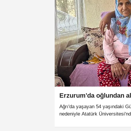
Erzurum'da oğlundan ald
Ağrı'da yaşayan 54 yaşındaki Gül
nedeniyle Atatürk Üniversitesi'nde
sağlığına kavuştu. Nakilde, 20 y
oğlundan alınan karaciğer dokusu