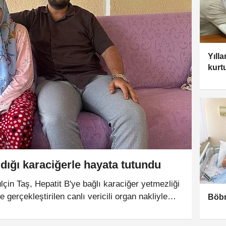
Yılla
kurt
ığı karaciğerle hayata tutundu
çin Taş, Hepatit B'ye bağlı karaciğer yetmezliği
 gerçekleştirilen canlı vericili organ nakliyle
Böbr
ıl önce dünyaya gelmesini istemediğini söylediği
 kullanıldı.