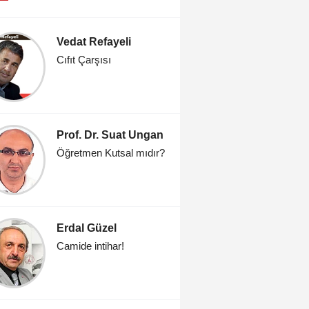
Vedat Refayeli
Savaşk
Cıfıt Çarşısı
'İşte öyle
Prof. Dr. Suat Ungan
Fatih K
Öğretmen Kutsal mıdır?
Hangi re
güvenece
Erdal Güzel
Sevda 
Camide intihar!
Bir anneni