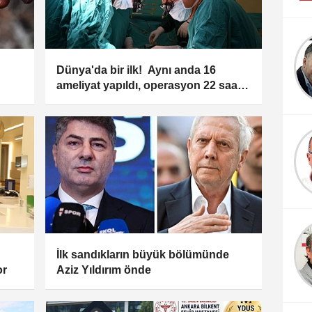
Taner Özdemir
AHMET FAZIL PAŞA
Dünya'da bir ilk! Aynı anda 16
ameliyat yapıldı, operasyon 22 saat
sürdü
İlk sandıkların büyük bölümünde
or
Aziz Yıldırım önde