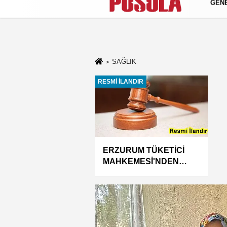
GEN
Künye
İletişim
Gizlilik Politikası
SAĞLIK
RESMİ İLANDIR
ERZURUM TÜKETİCİ
MAHKEMESİ'NDEN
DURUŞMA İLANI