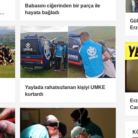
Babasını ciğerinden bir parça ile
hayata bağladı
Gül
Erz
Yaylada rahatsızlanan kişiyi UMKE
kurtardı
Erz
Cam
K