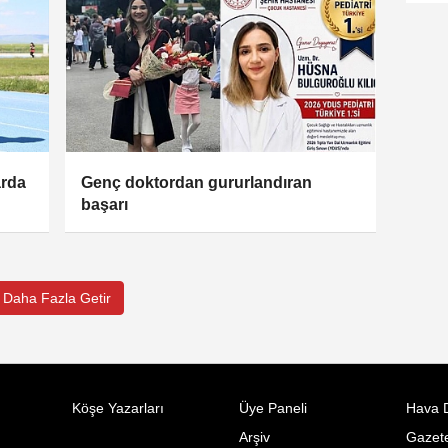
arda
Genç doktordan gururlandıran
başarı
Daha Fazla Getir
Köşe Yazarları
Üye Paneli
Hava 
Arşiv
Gazete