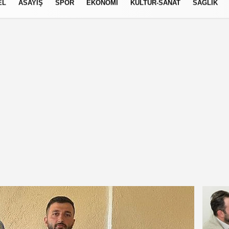
EL
ASAYİŞ
SPOR
EKONOMİ
KÜLTÜR-SANAT
SAĞLIK
6 AĞUSTOS 2026, PERŞEMBE