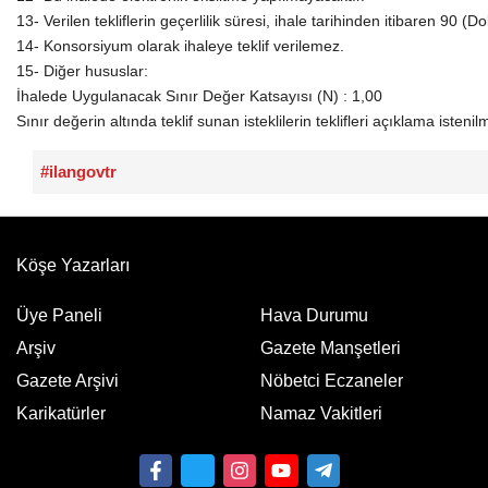
13- Verilen tekliflerin geçerlilik süresi, ihale tarihinden itibaren 90 
14- Konsorsiyum olarak ihaleye teklif verilemez.
15- Diğer hususlar:
İhalede Uygulanacak Sınır Değer Katsayısı (N) : 1,00
Sınır değerin altında teklif sunan isteklilerin teklifleri açıklama isteni
#ilangovtr
Köşe Yazarları
Üye Paneli
Hava Durumu
Arşiv
Gazete Manşetleri
Gazete Arşivi
Nöbetci Eczaneler
Karikatürler
Namaz Vakitleri