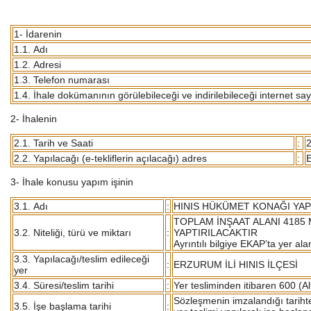
1- İdarenin
1.1. Adı
1.2. Adresi
1.3. Telefon numarası
1.4. İhale dokümanının görülebileceği ve indirilebileceği internet say
2- İhalenin
2.1. Tarih ve Saati
:
2
2.2. Yapılacağı (e-tekliflerin açılacağı) adres
:
E
3- İhale konusu yapım işinin
3.1. Adı
:
HINIS HÜKÜMET KONAĞI YAPI
TOPLAM İNŞAAT ALANI 418
3.2. Niteliği, türü ve miktarı
:
YAPTIRILACAKTIR
Ayrıntılı bilgiye EKAP’ta yer al
3.3. Yapılacağı/teslim edileceği
:
ERZURUM İLİ HINIS İLÇESİ
yer
3.4. Süresi/teslim tarihi
:
Yer tesliminden itibaren 600 (A
Sözleşmenin imzalandığı tarihte
3.5. İşe başlama tarihi
: