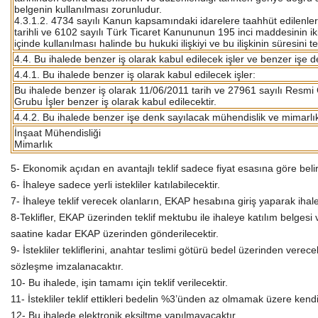
belgenin kullanılması zorunludur.
4.3.1.2. 4734 sayılı Kanun kapsamındaki idarelere taahhüt edilenler 
tarihli ve 6102 sayılı Türk Ticaret Kanununun 195 inci maddesinin iki
içinde kullanılması halinde bu hukuki ilişkiyi ve bu ilişkinin süresini
4.4. Bu ihalede benzer iş olarak kabul edilecek işler ve benzer işe 
4.4.1. Bu ihalede benzer iş olarak kabul edilecek işler:
Bu ihalede benzer iş olarak 11/06/2011 tarih ve 27961 sayılı Resmi
Grubu İşler benzer iş olarak kabul edilecektir.
4.4.2. Bu ihalede benzer işe denk sayılacak mühendislik ve mimarlık
İnşaat Mühendisliği
Mimarlık
5- Ekonomik açıdan en avantajlı teklif sadece fiyat esasına göre belir
6- İhaleye sadece yerli istekliler katılabilecektir.
7- İhaleye teklif verecek olanların, EKAP hesabına giriş yaparak iha
8-Teklifler, EKAP üzerinden teklif mektubu ile ihaleye katılım belgesi 
saatine kadar EKAP üzerinden gönderilecektir.
9- İstekliler tekliflerini, anahtar teslimi götürü bedel üzerinden verec
sözleşme imzalanacaktır.
10- Bu ihalede, işin tamamı için teklif verilecektir.
11- İstekliler teklif ettikleri bedelin %3’ünden az olmamak üzere kendi
12- Bu ihalede elektronik eksiltme yapılmayacaktır.