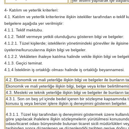
yer teslimi yapılarak işe başlana
4- Katılım ve yeterlik kriterleri:
4.1. Katılım ve yeterlik kriterlerine ilişkin istekliler tarafından e-tekl
belgelere aşağıda yer verilmiştir:
4.1.1. Teklif mektubu.
4.1.2. Teklif vermeye yetkili olunduğunu gösteren bilgi ve belgeler:
4.1.2.1. Tüzel kişilerde; isteklilerin yönetimindeki görevliler ile ilgisi
üyelerine/kurucularına ilişkin bilgi ve belgeler.
4.1.2.2. Vekâleten ihaleye katılma halinde vekile ilişkin bilgi ve belgel
4.1.3. Geçici teminat.
4.1.4 İsteklinin iş ortaklığı olması halinde iş ortaklığı beyannamesi.
4.2. Ekonomik ve mali yeterliğe ilişkin bilgi ve belgeler ile bunların t
Ekonomik ve mali yeterliğe ilişkin bilgi, belge veya kriter belirtilmemiş
4.3. Mesleki ve teknik yeterliğe ilişkin bilgi ve belgeler ile bunların t
4.3.1. Son on beş yıl içinde bedel içeren bir sözleşme kapsamında 
konusu iş veya benzer işlere ilişkin iş deneyimini gösteren belgeler.
4.3.1.1. Tüzel kişi tarafından iş deneyimini göstermek üzere kullanıl
göre yapılacak ihalelere ilişkin sözleşmelerin yürütülmesi konusunda 
odası/ticaret odası bünyesinde bulunan ticaret sicili müdürlükleri v
tarihinden sonra düzenlenen ve düzenlendiği tarihten geriye doğru s