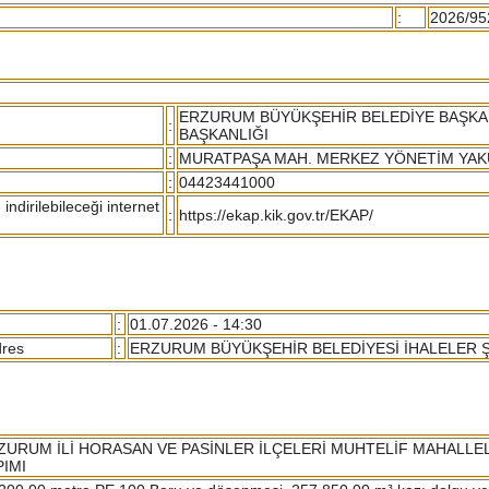
:
2026/95
ERZURUM BÜYÜKŞEHİR BELEDİYE BAŞKAN
:
BAŞKANLIĞI
:
MURATPAŞA MAH. MERKEZ YÖNETİM YA
:
04423441000
ndirilebileceği internet
:
https://ekap.kik.gov.tr/EKAP/
:
01.07.2026 - 14:30
dres
:
ERZURUM BÜYÜKŞEHİR BELEDİYESİ İHALELER
ZURUM İLİ HORASAN VE PASİNLER İLÇELERİ MUHTELİF MAHALLEL
PIMI