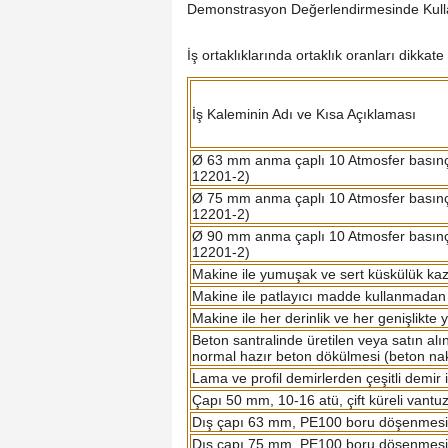
Demonstrasyon Değerlendirmesinde Kull
İş ortaklıklarında ortaklık oranları dikkat
İş Kaleminin Adı ve Kısa Açıklaması
Ø 63 mm anma çaplı 10 Atmosfer basınç
12201-2)
Ø 75 mm anma çaplı 10 Atmosfer basınç
12201-2)
Ø 90 mm anma çaplı 10 Atmosfer basınç
12201-2)
Makine ile yumuşak ve sert küskülük kazıl
Makine ile patlayıcı madde kullanmadan s
Makine ile her derinlik ve her genişlikte 
Beton santralinde üretilen veya satın al
normal hazır beton dökülmesi (beton nakl
Lama ve profil demirlerden çeşitli demir i
Çapı 50 mm, 10-16 atü, çift küreli vantu
Dış çapı 63 mm, PE100 boru döşenmesi 
Dış çapı 75 mm, PE100 boru döşenmesi 