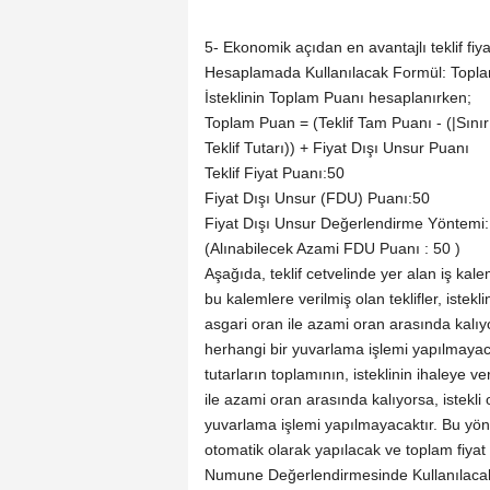
5- Ekonomik açıdan en avantajlı teklif fiyat
Hesaplamada Kullanılacak Formül: Toplam
İsteklinin Toplam Puanı hesaplanırken;
Toplam Puan = (Teklif Tam Puanı - (|Sınır 
Teklif Tutarı)) + Fiyat Dışı Unsur Puanı
Teklif Fiyat Puanı:50
Fiyat Dışı Unsur (FDU) Puanı:50
Fiyat Dışı Unsur Değerlendirme Yöntemi: İs
(Alınabilecek Azami FDU Puanı : 50 )
Aşağıda, teklif cetvelinde yer alan iş kale
bu kalemlere verilmiş olan teklifler, iste
asgari oran ile azami oran arasında kalıyo
herhangi bir yuvarlama işlemi yapılmayacak
tutarların toplamının, isteklinin ihaleye 
ile azami oran arasında kalıyorsa, istekli
yuvarlama işlemi yapılmayacaktır. Bu yönte
otomatik olarak yapılacak ve toplam fiyat
Numune Değerlendirmesinde Kullanılacak