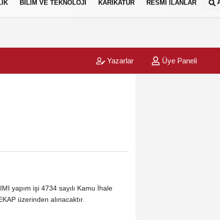
IK
BİLİM VE TEKNOLOJİ
KARİKATÜR
RESMİ İLANLAR
Yazarlar
Üye Paneli
apım işi 4734 sayılı Kamu İhale
EKAP üzerinden alınacaktır.