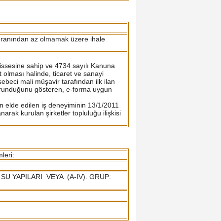
0 oranından az olmamak üzere ihale
 hissesine sahip ve 4734 sayılı Kanuna
t olması halinde, ticaret ve sanayi
ebeci mali müşavir tarafından ilk ilan
 korunduğunu gösteren, e-forma uygun
en elde edilen iş deneyiminin 13/1/2011
rak kurulan şirketler topluluğu ilişkisi
leri:
P: SU YAPILARI VEYA (A-IV). GRUP: