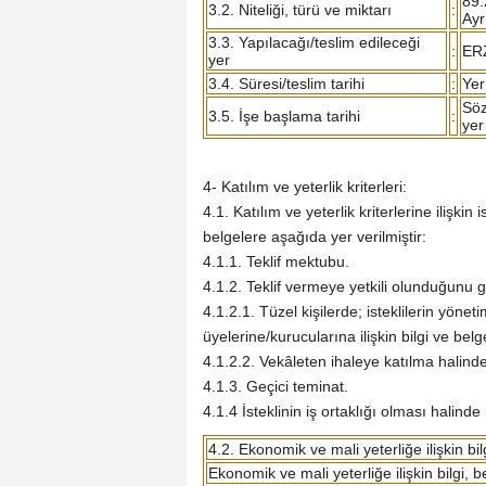
89.
3.2. Niteliği, türü ve miktarı
:
Ayr
3.3. Yapılacağı/teslim edileceği
:
ER
yer
3.4. Süresi/teslim tarihi
:
Yer
Söz
3.5. İşe başlama tarihi
:
yer
4- Katılım ve yeterlik kriterleri:
4.1. Katılım ve yeterlik kriterlerine ilişkin
belgelere aşağıda yer verilmiştir:
4.1.1. Teklif mektubu.
4.1.2. Teklif vermeye yetkili olunduğunu g
4.1.2.1. Tüzel kişilerde; isteklilerin yöneti
üyelerine/kurucularına ilişkin bilgi ve belg
4.1.2.2. Vekâleten ihaleye katılma halinde v
4.1.3. Geçici teminat.
4.1.4 İsteklinin iş ortaklığı olması halind
4.2. Ekonomik ve mali yeterliğe ilişkin bil
Ekonomik ve mali yeterliğe ilişkin bilgi, be