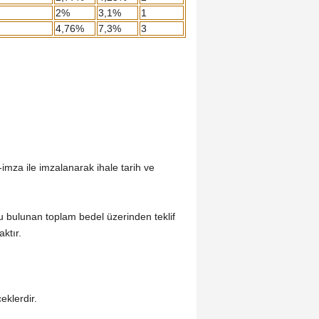
2%
3,1%
1
4,76%
7,3%
3
-imza ile imzalanarak ihale tarih ve
onucu bulunan toplam bedel üzerinden teklif
ktır.
eklerdir.