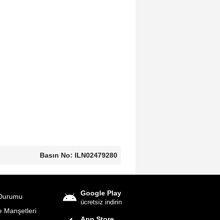
Basın No: ILN02479280
Google Play
Durumu
ücretsiz indirin
 Manşetleri
App Store