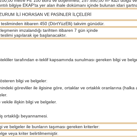
200,00 metre PE 100 Boru ve döşenmesi, 257.850,00 m³ kazı dolgu ve 
ıntılı bilgiye EKAP’ta yer alan ihale dokümanı içinde bulunan idari şartn
ZURUM İLİ HORASAN VE PASİNLER İLÇELERİ
 tesliminden itibaren 450 (DörtYüzElli) takvim günüdür.
leşmenin imzalandığı tarihten itibaren 7 gün içinde
 teslimi yapılarak işe başlanacaktır.
 istekliler tarafından e-teklif kapsamında sunulması gereken bilgi ve belgele
österen bilgi ve belgeler:
mindeki görevliler ile ilgisine göre, ortaklar ve ortaklık oranlarına (halka 
eler.
ekile ilişkin bilgi ve belgeler.
e iş ortaklığı beyannamesi.
gi ve belgeler ile bunların taşıması gereken kriterler:
lge veya kriter belirtilmemiştir.