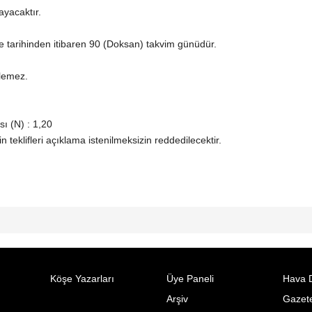
ayacaktır.
ihale tarihinden itibaren 90 (Doksan) takvim günüdür.
ilemez.
ı (N) : 1,20
in teklifleri açıklama istenilmeksizin reddedilecektir.
Köşe Yazarları
Üye Paneli
Hava 
Arşiv
Gazete