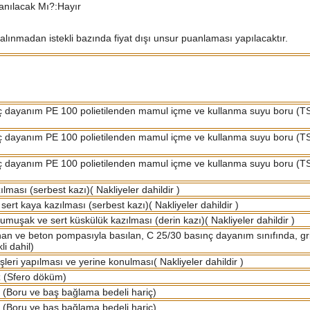
anılacak Mı?:Hayır
e alınmadan istekli bazında fiyat dışı unsur puanlaması yapılacaktır.
 dayanım PE 100 polietilenden mamul içme ve kullanma suyu boru (T
 dayanım PE 100 polietilenden mamul içme ve kullanma suyu boru (T
 dayanım PE 100 polietilenden mamul içme ve kullanma suyu boru (T
ması (serbest kazı)( Nakliyeler dahildir )
ert kaya kazılması (serbest kazı)( Nakliyeler dahildir )
yumuşak ve sert küskülük kazılması (derin kazı)( Nakliyeler dahildir )
ınan ve beton pompasıyla basılan, C 25/30 basınç dayanım sınıfında, gri
i dahil)
şleri yapılması ve yerine konulması( Nakliyeler dahildir )
z (Sfero döküm)
(Boru ve baş bağlama bedeli hariç)
(Boru ve baş bağlama bedeli hariç)