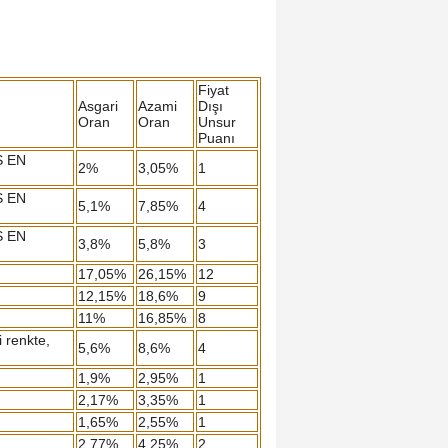
Fiyat
Asgari
Azami
Dışı
Oran
Oran
Unsur
Puanı
S EN
2%
3,05%
1
S EN
5,1%
7,85%
4
S EN
3,8%
5,8%
3
17,05%
26,15%
12
12,15%
18,6%
9
11%
16,85%
8
 renkte,
5,6%
8,6%
4
1,9%
2,95%
1
2,17%
3,35%
1
1,65%
2,55%
1
2,77%
4,25%
2