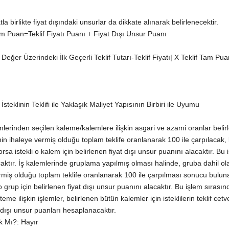
la birlikte fiyat dışındaki unsurlar da dikkate alınarak belirlenecektir.
 Puan=Teklif Fiyatı Puanı + Fiyat Dışı Unsur Puanı
Değer Üzerindeki İlk Geçerli Teklif Tutarı-Teklif Fiyatı| X Teklif Tam Pua
teklinin Teklifi ile Yaklaşık Maliyet Yapısının Birbiri ile Uyumu
mlerinden seçilen kaleme/kalemlere ilişkin asgari ve azami oranlar belirlen
klinin ihaleye vermiş olduğu toplam teklife oranlanarak 100 ile çarpılacak
rsa istekli o kalem için belirlenen fiyat dışı unsur puanını alacaktır. 
tır. İş kalemlerinde gruplama yapılmış olması halinde, gruba dahil olan 
vermiş olduğu toplam teklife oranlanarak 100 ile çarpılması sonucu bulun
 o grup için belirlenen fiyat dışı unsur puanını alacaktır. Bu işlem sıra
me ilişkin işlemler, belirlenen bütün kalemler için isteklilerin teklif ce
 dışı unsur puanları hesaplanacaktır.
 Mı?: Hayır