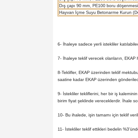
Dış çapı 90 mm, PE100 boru döşenmesi (
Hayvan İçme Suyu Betonarme Kurun (Dem
6- İhaleye sadece yerli istekliler katılabilec
7- İhaleye teklif verecek olanların, EKAP
8-Teklifler, EKAP üzerinden teklif mektubu
saatine kadar EKAP üzerinden gönderilece
9- İstekliler tekliflerini, her bir iş kalemi
birim fiyat şeklinde vereceklerdir. İhale s
10- Bu ihalede, işin tamamı için teklif veril
11- İstekliler teklif ettikleri bedelin %3’