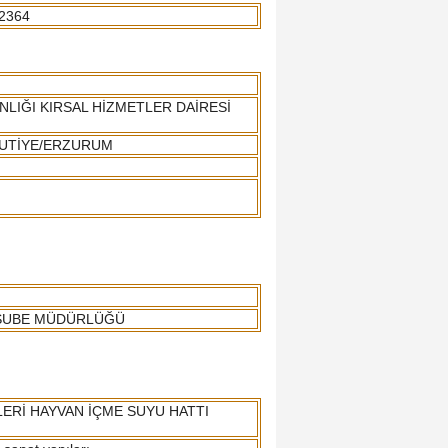
2364
LIĞI KIRSAL HİZMETLER DAİRESİ
KUTİYE/ERZURUM
 ŞUBE MÜDÜRLÜĞÜ
ERİ HAYVAN İÇME SUYU HATTI