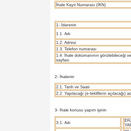
İhale Kayıt Numarası (İKN)
1- İdarenin
1.1. Adı
1.2. Adresi
1.3. Telefon numarası
1.4. İhale dokümanının görülebileceği ve i
sayfası
2- İhalenin
2.1. Tarih ve Saati
2.2. Yapılacağı (e-tekliflerin açılacağı) a
3- İhale konusu yapım işinin
ER
3.1. Adı
:
YA