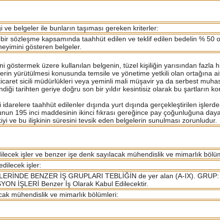
lgi ve belgeler ile bunların taşıması gereken kriterler:
en bir sözleşme kapsamında taahhüt edilen ve teklif edilen bedelin % 5
eneyimini gösteren belgeler.
ini göstermek üzere kullanılan belgenin, tüzel kişiliğin yarısından fazla
lerin yürütülmesi konusunda temsile ve yönetime yetkili olan ortağına ai
icaret sicili müdürlükleri veya yeminli mali müşavir ya da serbest muhas
iği tarihten geriye doğru son bir yıldır kesintisiz olarak bu şartların
idarelere taahhüt edilenler dışında yurt dışında gerçekleştirilen işlerd
unun 195 inci maddesinin ikinci fıkrası gereğince pay çoğunluğuna dayana
kiyi ve bu ilişkinin süresini tevsik eden belgelerin sunulması zorunludur.
dilecek işler ve benzer işe denk sayılacak mühendislik ve mimarlık bölüm
dilecek işler:
PIM İŞLERİNDE BENZER İŞ GRUPLARI TEBLİĞİN de yer alan (A-IX). GRU
İŞLERİ Benzer İş Olarak Kabul Edilecektir.
cak mühendislik ve mimarlık bölümleri: