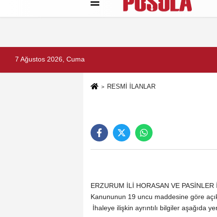
Künye
İletişim
Gizlilik Politikası
7 Ağustos 2026, Cuma
RESMİ İLANLAR
ERZURUM İLİ HORASAN VE PASİNLER İL
Kanununun 19 uncu maddesine göre açık ih
İhaleye ilişkin ayrıntılı bilgiler aşağıda y