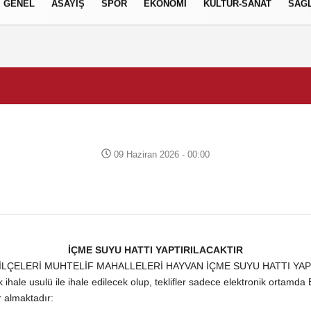
GENEL
ASAYİŞ
SPOR
EKONOMİ
KÜLTÜR-SANAT
SAĞL
09 Haziran 2026 - 00:00
İÇME SUYU HATTI YAPTIRILACAKTIR
ÇELERİ MUHTELİF MAHALLELERİ HAYVAN İÇME SUYU HATTI YAPIMI y
ale usulü ile ihale edilecek olup, teklifler sadece elektronik ortamda 
er almaktadır: