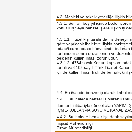
4.3. Mesleki ve teknik yeterliğe ilişkin bi
4.3.1. Son on beş yıl içinde bedel içer
konusu iş veya benzer işlere ilişkin iş d
4.3.1.1. Tüzel kişi tarafından iş deneyim
göre yapılacak ihalelere ilişkin sözleşme
odası/ticaret odası bünyesinde bulunan t
tarihinden sonra düzenlenen ve düzenlend
belgenin kullanılması zorunludur.
4.3.1.2. 4734 sayılı Kanun kapsamındaki 
tarihli ve 6102 sayılı Türk Ticaret Kanun
içinde kullanılması halinde bu hukuki iliş
4.4. Bu ihalede benzer iş olarak kabul e
4.4.1. Bu ihalede benzer iş olarak kabul e
İlan tarihi itibariyle güncel olan YA
İÇME-KULLANMA SUYU VE KANALİZASYON 
4.4.2. Bu ihalede benzer işe denk sayıla
İnşaat Mühendisliği
Ziraat Mühendisliği