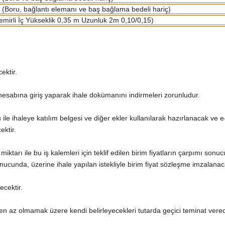
Boru, bağlantı elemanı ve baş bağlama bedeli hariç)
irli İç Yükseklik 0,35 m Uzunluk 2m 0,10/0,15)
ektir.
 hesabına giriş yaparak ihale dokümanını indirmeleri zorunludur.
 ile ihaleye katılım belgesi ve diğer ekler kullanılarak hazırlanacak ve e
ktir.
nin miktarı ile bu iş kalemleri için teklif edilen birim fiyatların çarpımı s
onucunda, üzerine ihale yapılan istekliyle birim fiyat sözleşme imzalanaca
ecektir.
ünden az olmamak üzere kendi belirleyecekleri tutarda geçici teminat verec