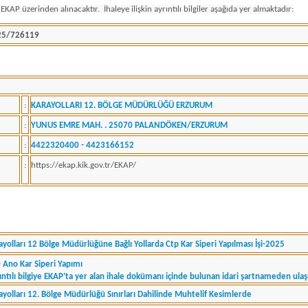
EKAP üzerinden alınacaktır. İhaleye ilişkin ayrıntılı bilgiler aşağıda yer almaktadır:
25/726119
:
KARAYOLLARI 12. BÖLGE MÜDÜRLÜĞÜ ERZURUM
:
YUNUS EMRE MAH. . 25070 PALANDÖKEN/ERZURUM
:
4422320400 - 4423166152
:
https://ekap.kik.gov.tr/EKAP/
ayolları 12 Bölge Müdürlüğüne Bağlı Yollarda Ctp Kar Siperi Yapılması İşi-2025
 Ano Kar Siperi Yapımı
ıntılı bilgiye EKAP’ta yer alan ihale dokümanı içinde bulunan idari şartnameden ulaşıl
ayolları 12. Bölge Müdürlüğü Sınırları Dahilinde Muhtelif Kesimlerde