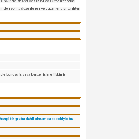
sı halinde, ticaret ve sanayi odası/ticaret odası
ihinden sonra düzenlenen ve düzenlendiği tarihten
e konusu iş veya benzer işlere ilişkin iş
rhangi bir gruba dahil olmaması sebebiyle bu