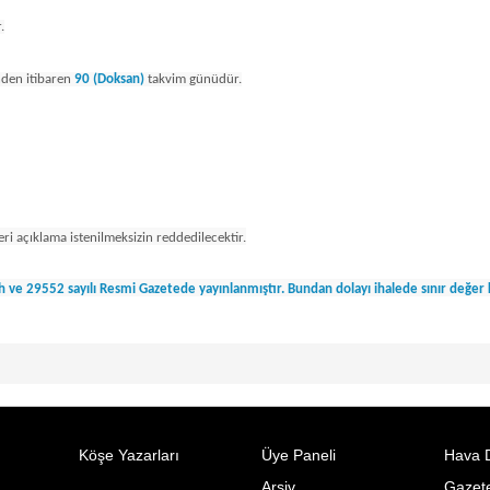
.
inden itibaren
90 (Doksan)
takvim günüdür.
fleri açıklama istenilmeksizin reddedilecektir.
rih ve 29552 sayılı Resmi Gazetede yayınlanmıştır. Bundan dolayı ihalede sınır değer 
Köşe Yazarları
Üye Paneli
Hava 
Arşiv
Gazete