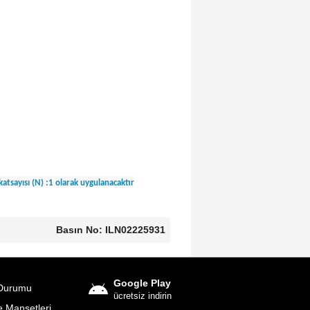
katsayısı (N) :1 olarak uygulanacaktır
Basın No: ILN02225931
Google Play
Durumu
ücretsiz indirin
 Manşetleri