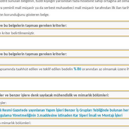
ere sunulan belgenin, tüzel kişiliğin yarısından fazla hissesine sahip ortağına ait olma
a yeminli mali müşavir ya da serbest muhasebeci mali müşavir tarafından ilk ilan tar
artın korunduğunu gösteren belge.
 ve bu belgelerin taşıması gereken kriterler:
 kriter belirtilmemiştir.
 ve bu belgelerin taşıması gereken kriterler:
apsamında taahhüt edilen ve teklif edilen bedelin
% 80
oranından az olmamak üzere ihal
şler ve benzer işlere denk sayılacak mühendislik ve mimarlık bölümleri:
şler:
lı Resmi Gazetede yayınlanan Yapım İşleri Benzer İş Grupları Tebliğinde bulunan he
Uygulama Yönetmeliğinin 3.maddesine istinaden Kar Siperi İmali ve Montajı İşleri
 mimarlık bölümleri: