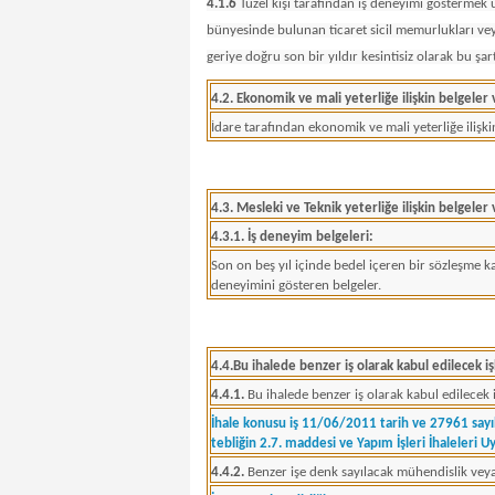
4.1.6
Tüzel kişi tarafından iş deneyimi göstermek üz
bünyesinde bulunan ticaret sicil memurlukları vey
geriye doğru son bir yıldır kesintisiz olarak bu ş
4.2. Ekonomik ve mali yeterliğe ilişkin belgeler
İdare tarafından ekonomik ve mali yeterliğe ilişkin
4.3. Mesleki ve Teknik yeterliğe ilişkin belgeler
4.3.1. İş deneyim belgeleri:
Son on beş yıl içinde bedel içeren bir sözleşme k
deneyimini gösteren belgeler.
4.4.Bu ihalede benzer iş olarak kabul edilecek i
4.4.1.
Bu ihalede benzer iş olarak kabul edilecek i
İhale konusu iş 11/06/2011 tarih ve 27961 sayı
tebliğin 2.7. maddesi ve Yapım İşleri İhaleleri 
4.4.2.
Benzer işe denk sayılacak mühendislik veya