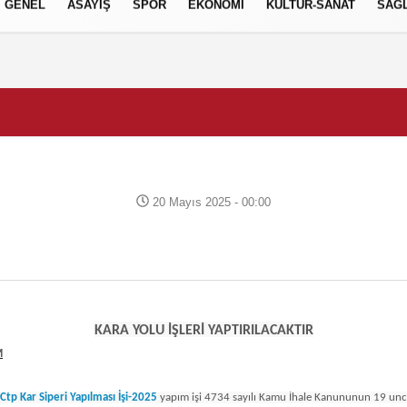
GENEL
ASAYİŞ
SPOR
EKONOMİ
KÜLTÜR-SANAT
SAĞL
20 Mayıs 2025 - 00:00
KARA YOLU İŞLERİ YAPTIRILACAKTIR
M
Ctp Kar Siperi Yapılması İşi-2025
yapım işi 4734 sayılı Kamu İhale Kanununun 19 uncu 