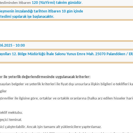
 tesliminden itibaren
120 (YüzYirmi) takvim günüdür
.
leşmenin imzalandığı tarihten itibaren 10 gün içinde
 teslimi yapılarak işe başlanacaktır.
06.2025 - 10:00
ayolları 12. Bölge Müdürlüğü İhale Salonu Yunus Emre Mah. 25070 Palandöken / 
eler ile yeterlik değerlendirmesinde uygulanacak kriterler:
 sayılan belgeler ve yeterlik kriterleri ile fiyat dışı unsurlara ilişkin bilgileri e-teklif
giler
görevliler ile ilgisine göre, ortaklar ve ortaklık oranlarına (halka arz edilen hisseler har
teklif mektubu.
geçici teminat.
ici çalıştırılabilir. Ancak işin tamamı alt yüklenicilere yaptırılamaz.