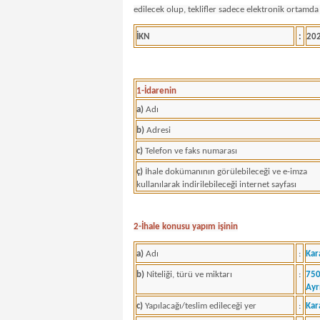
edilecek olup, teklifler sadece elektronik ortamda 
İKN
:
20
1-İdarenin
a)
Adı
b)
Adresi
c)
Telefon ve faks numarası
ç)
İhale dokümanının görülebileceği ve e-imza
kullanılarak indirilebileceği internet sayfası
2-İhale konusu yapım işinin
a)
Adı
:
Kar
b)
Niteliği, türü ve miktarı
:
750
Ayr
c)
Yapılacağı/teslim edileceği yer
:
Kar