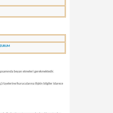
ERZURUM
leri kapsamında beyan etmeleri gerekmektedir.
iç)/üyelerine/kurucularına ilişkin bilgiler idarece