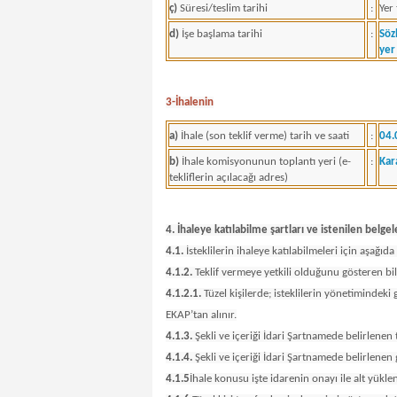
ç)
Süresi/teslim tarihi
:
Yer
d)
İşe başlama tarihi
:
Söz
yer
3-İhalenin
a)
İhale (son teklif verme) tarih ve saati
:
04.
b)
İhale komisyonunun toplantı yeri (e-
:
Kar
tekliflerin açılacağı adres)
4. İhaleye katılabilme şartları ve istenilen belg
4.1.
İsteklilerin ihaleye katılabilmeleri için aşağıda
4.1.2.
Teklif vermeye yetkili olduğunu gösteren bil
4.1.2.1.
Tüzel kişilerde; isteklilerin yönetimindeki 
EKAP’tan alınır.
4.1.3.
Şekli ve içeriği İdari Şartnamede belirlenen 
4.1.4.
Şekli ve içeriği İdari Şartnamede belirlenen 
4.1.5
İhale konusu işte idarenin onayı ile alt yüklen