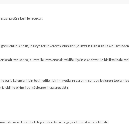
esasına göre belirlenecektir.
örülebilir. Ancak, ihaleye teklif verecek olanların, e-imza kullanarak EKAP üzerinde
rlandıktan sonra, e-imza ile imzalanarak, teklife ilişkin e-anahtar ile birlikte ihale t
arı ile bu iş kalemleri için teklif edilen birim fiyatların çarpımı sonucu bulunan toplam b
 istekli ile birim fiyat sözleşme imzalanacaktır.
 olmamak üzere kendi belirleyecekleri tutarda geçici teminat vereceklerdir.