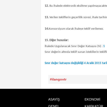
12.
Bu ihalede elektronik eksiltme yapılmayacaktır
13.
Verilen tekliflerin geçerlilik süresi, ihale tarih
14.
Konsorsiyum olarak ihaleye teklif verilemez.
15. Diğer hususlar:
İhalede Uygulanacak Sınır Değer Katsayısı (N) :
1
Sınır değerin altında teklif sunan isteklilerin tekli
Sınır değer katsayısı değişikliği 4 Aralık 2015 ta
#ilangovtr
ASAYİŞ
EKONOMİ
GENEL
KARİKATÜR