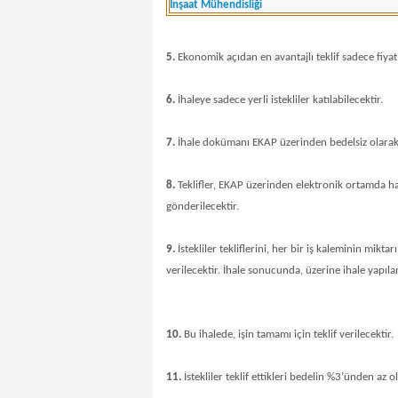
İnşaat Mühendisliği
5.
Ekonomik açıdan en avantajlı teklif sadece fiyat 
6.
İhaleye sadece yerli istekliler katılabilecektir.
7.
İhale dokümanı EKAP üzerinden bedelsiz olarak g
8.
Teklifler, EKAP üzerinden elektronik ortamda hazı
gönderilecektir.
9.
İstekliler tekliflerini, her bir iş kaleminin mikt
verilecektir. İhale sonucunda, üzerine ihale yapılan
10.
Bu ihalede, işin tamamı için teklif verilecektir.
11.
İstekliler teklif ettikleri bedelin %3’ünden az