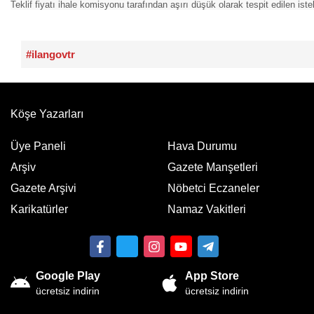
Teklif fiyatı ihale komisyonu tarafından aşırı düşük olarak tespit edilen is
#ilangovtr
Köşe Yazarları
Üye Paneli
Hava Durumu
Arşiv
Gazete Manşetleri
Gazete Arşivi
Nöbetci Eczaneler
Karikatürler
Namaz Vakitleri
Google Play
App Store
ücretsiz indirin
ücretsiz indirin