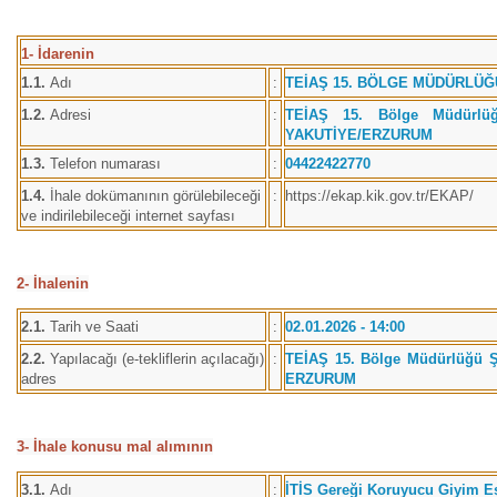
1- İdarenin
1.1.
Adı
:
TEİAŞ 15. BÖLGE MÜDÜRLÜĞ
1.2.
Adresi
:
TEİAŞ 15. Bölge Müdürlüğ
YAKUTİYE/ERZURUM
1.3.
Telefon numarası
:
04422422770
1.4.
İhale dokümanının görülebileceği
:
https://ekap.kik.gov.tr/EKAP/
ve indirilebileceği internet sayfası
2- İhalenin
2.1.
Tarih ve Saati
:
02.01.2026 - 14:00
2.2.
Yapılacağı (e-tekliflerin açılacağı)
:
TEİAŞ 15. Bölge Müdürlüğü Şü
adres
ERZURUM
3- İhale konusu mal alımının
3.1.
Adı
:
İTİS Gereği Koruyucu Giyim Eş