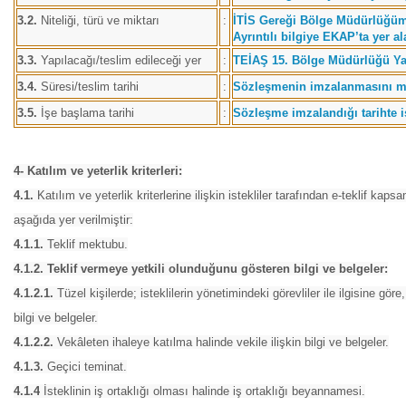
3.2.
Niteliği, türü ve miktarı
:
İTİS Gereği Bölge Müdürlüğümü
Ayrıntılı bilgiye EKAP’ta yer a
3.3.
Yapılacağı/teslim edileceği yer
:
TEİAŞ 15. Bölge Müdürlüğü Y
3.4.
Süresi/teslim tarihi
:
Sözleşmenin imzalanmasını müt
3.5.
İşe başlama tarihi
:
Sözleşme imzalandığı tarihte i
4- Katılım ve yeterlik kriterleri:
4.1.
Katılım ve yeterlik kriterlerine ilişkin istekliler tarafından e-teklif kaps
aşağıda yer verilmiştir:
4.1.1.
Teklif mektubu.
4.1.2. Teklif vermeye yetkili olunduğunu gösteren bilgi ve belgeler:
4.1.2.1.
Tüzel kişilerde; isteklilerin yönetimindeki görevliler ile ilgisine göre
bilgi ve belgeler.
4.1.2.2.
Vekâleten ihaleye katılma halinde vekile ilişkin bilgi ve belgeler.
4.1.3.
Geçici teminat.
4.1.4
İsteklinin iş ortaklığı olması halinde iş ortaklığı beyannamesi.