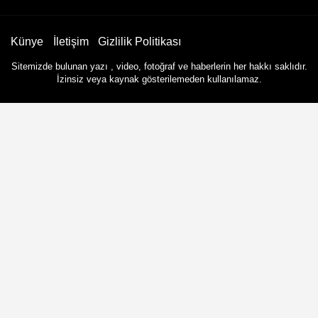
Künye
İletişim
Gizlilik Politikası
Sitemizde bulunan yazı , video, fotoğraf ve haberlerin her hakkı saklıdır.
İzinsiz veya kaynak gösterilemeden kullanılamaz.