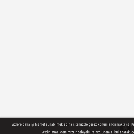
Sizlere daha iyi hizmet sunabilmek adına sitemizde çerez konumlandırmaktayız. Kişis
Aydınlatma Metnimizi inceleyebilirsiniz. Sitemizi kullanarak, 