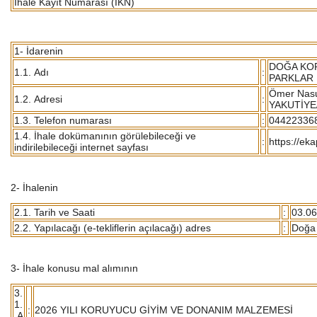
İhale Kayıt Numarası (İKN)
1- İdarenin
DOĞA KOR
1.1. Adı
:
PARKLAR
Ömer Nas
1.2. Adresi
:
YAKUTİY
1.3. Telefon numarası
:
04422336
1.4. İhale dokümanının görülebileceği ve
:
https://eka
indirilebileceği internet sayfası
2- İhalenin
2.1. Tarih ve Saati
:
03.06
2.2. Yapılacağı (e-tekliflerin açılacağı) adres
:
Doğa 
3- İhale konusu mal alımının
3.
1.
:
2026 YILI KORUYUCU GİYİM VE DONANIM MALZEMESİ
A