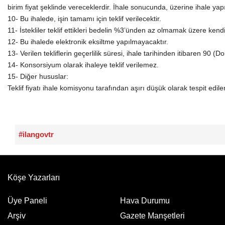
birim fiyat şeklinde vereceklerdir. İhale sonucunda, üzerine ihale yapı
10- Bu ihalede, işin tamamı için teklif verilecektir.
11- İstekliler teklif ettikleri bedelin %3’ünden az olmamak üzere kendi
12- Bu ihalede elektronik eksiltme yapılmayacaktır.
13- Verilen tekliflerin geçerlilik süresi, ihale tarihinden itibaren 90 
14- Konsorsiyum olarak ihaleye teklif verilemez.
15- Diğer hususlar:
Teklif fiyatı ihale komisyonu tarafından aşırı düşük olarak tespit edi
#ilangovtr
Köşe Yazarları
Üye Paneli
Hava Durumu
Arşiv
Gazete Manşetleri