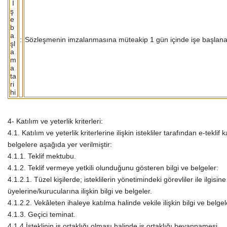
İ
ş
e
b
a
:
Sözleşmenin imzalanmasına müteakip 1 gün içinde işe başlana
şl
a
m
a
ta
ri
hi
4- Katılım ve yeterlik kriterleri:
4.1. Katılım ve yeterlik kriterlerine ilişkin istekliler tarafından e-tekl
belgelere aşağıda yer verilmiştir:
4.1.1. Teklif mektubu.
4.1.2. Teklif vermeye yetkili olunduğunu gösteren bilgi ve belgeler:
4.1.2.1. Tüzel kişilerde; isteklilerin yönetimindeki görevliler ile ilgisi
üyelerine/kurucularına ilişkin bilgi ve belgeler.
4.1.2.2. Vekâleten ihaleye katılma halinde vekile ilişkin bilgi ve belgel
4.1.3. Geçici teminat.
4.1.4 İsteklinin iş ortaklığı olması halinde iş ortaklığı beyannamesi.