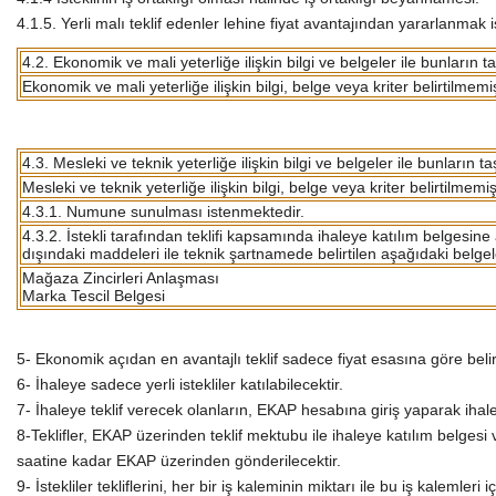
4.1.5. Yerli malı teklif edenler lehine fiyat avantajından yararlanmak i
4.2. Ekonomik ve mali yeterliğe ilişkin bilgi ve belgeler ile bunların t
Ekonomik ve mali yeterliğe ilişkin bilgi, belge veya kriter belirtilmemiş
4.3. Mesleki ve teknik yeterliğe ilişkin bilgi ve belgeler ile bunların t
Mesleki ve teknik yeterliğe ilişkin bilgi, belge veya kriter belirtilmemişt
4.3.1. Numune sunulması istenmektedir.
4.3.2. İstekli tarafından teklifi kapsamında ihaleye katılım belges
dışındaki maddeleri ile teknik şartnamede belirtilen aşağıdaki belgeler
Mağaza Zincirleri Anlaşması
Marka Tescil Belgesi
5- Ekonomik açıdan en avantajlı teklif sadece fiyat esasına göre belir
6- İhaleye sadece yerli istekliler katılabilecektir.
7- İhaleye teklif verecek olanların, EKAP hesabına giriş yaparak iha
8-Teklifler, EKAP üzerinden teklif mektubu ile ihaleye katılım belgesi 
saatine kadar EKAP üzerinden gönderilecektir.
9- İstekliler tekliflerini, her bir iş kaleminin miktarı ile bu iş kalemle