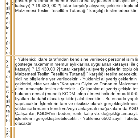
gösterge rakamının memur aylıklarına uygulanan katsayısı ile
e
:
katsayı) ? 19.430, 00 ?] tutar karşılığı alışveriş çeklerini top
sli
Malzemesi Teslim Tesellüm Tutanağı” karşılığı teslim edecektir.
m
e
di
le
c
e
ği
y
er
- Yüklenici; idare tarafından kendisine verilecek personel isim 
3.
gösterge rakamının memur aylıklarına uygulanan katsayısı il
4.
katsayı) ? 19.430,00 ?] tutar karşılığı alışveriş çeklerini topl
S
Malzemesi Teslim Tesellüm Tutanağı” karşılığı teslim edecektir. İ
ür
sicil no bilgilerine yer verilecektir. - Yüklenici alışveriş çekler
e
çeklerini, ekte yer alan "Koruyucu Giyim ve Donanım Malzemesi
si
alımı amacıyla teslim edecektir. - Çalışanlar alışveriş çekiyle
/t
:
bulunan emsal (muadil) KGDM talep etmesi halinde muadil ürünler
e
fiyatları da dahil olacak şekilde) alabilecektir. - Bu esnada yapıl
sli
yapılacaktır. İşlemlerin tam ve eksiksiz olarak gerçekleştirilme
m
yüklenici firmanın kendi ve/veya anlaşmalı mağazalarında KGDM
ta
Çalışanlar, KGDM'nin beden, renk, kalıp vb. değişikliği amacıyla 
ri
işlemlerini gerçekleştirebilecektir. - Yüklenici 6502 sayılı T
hi
olacaktır.
3.
5.