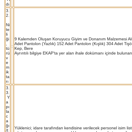
dı
3.
2.
Ni
te
li
ği
9 Kalemden Oluşan Koruyucu Giyim ve Donanım Malzemesi Alımı:
,
Adet Pantolon (Yazlık) 152 Adet Pantolon (Kışlık) 304 Adet Tiş
:
tü
Kep, Bere
rü
Ayrıntılı bilgiye EKAP’ta yer alan ihale dokümanı içinde bulunan 
v
e
m
ik
ta
rı
3.
3.
Y
a
pı
la
c
a
ğı
Yüklenici; idare tarafından kendisine verilecek personel isim li
/t