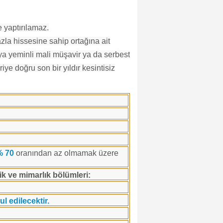
e yaptırılamaz.
zla hissesine sahip ortağına ait
eya yeminli mali müşavir ya da serbest
ye doğru son bir yıldır kesintisiz
% 70
oranından az olmamak üzere
ik ve mimarlık bölümleri:
l edilecektir.