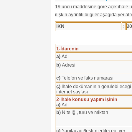
19 uncu maddesine göre açık ihale us
ilişkin ayrıntılı bilgiler aşağıda yer al
İKN
:
20
1-İdarenin
a)
Adı
b)
Adresi
c)
Telefon ve faks numarası
ç)
İhale dokümanının görülebileceği v
internet sayfası
2-İhale konusu yapım işinin
a)
Adı
b)
Niteliği, türü ve miktarı
c)
Yapılacağı/teslim edileceği yer