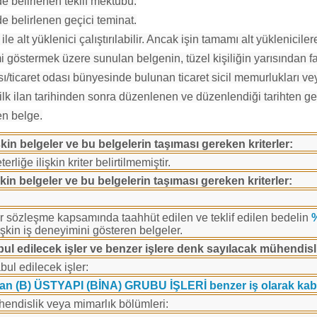
e belirlenen teklif mektubu.
e belirlenen geçici teminat.
le alt yüklenici çalıştırılabilir. Ancak işin tamamı alt yükleniciler
i göstermek üzere sunulan belgenin, tüzel kişiliğin yarısından fa
sı/ticaret odası bünyesinde bulunan ticaret sicil memurlukları v
k ilan tarihinden sonra düzenlenen ve düzenlendiği tarihten geri
en belge.
şkin belgeler ve bu belgelerin taşıması gereken kriterler:
liğe ilişkin kriter belirtilmemiştir.
şkin belgeler ve bu belgelerin taşıması gereken kriterler:
ir sözleşme kapsamında taahhüt edilen ve teklif edilen bedelin
işkin iş deneyimini gösteren belgeler.
bul edilecek işler ve benzer işlere denk sayılacak mühendisl
ul edilecek işler:
 alan (B) ÜSTYAPI (BİNA) GRUBU İŞLERİ benzer iş olarak kabu
endislik veya mimarlık bölümleri: