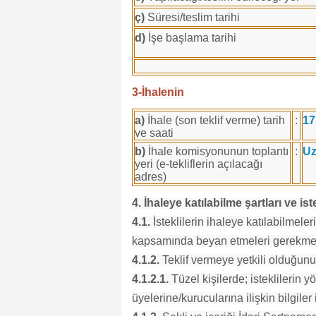
ç)
Süresi/teslim tarihi
d)
İşe başlama tarihi
3-İhalenin
a)
İhale (son teklif verme) tarih
:
17
ve saati
b)
İhale komisyonunun toplantı
:
Uz
yeri (e-tekliflerin açılacağı
adres)
4. İhaleye katılabilme şartları ve i
4.1.
İsteklilerin ihaleye katılabilmeleri 
kapsamında beyan etmeleri gerekmek
4.1.2.
Teklif vermeye yetkili olduğunu
4.1.2.1.
Tüzel kişilerde; isteklilerin y
üyelerine/kurucularına ilişkin bilgiler