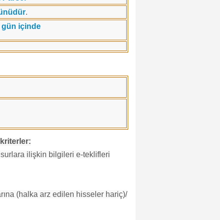
günüdür
.
 gün içinde
riterler:
rlara ilişkin bilgileri e-teklifleri
arına (halka arz edilen hisseler hariç)/