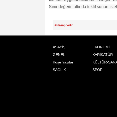
Sınır değerin altında teklif sunan istek
#ilangovtr
ASAYİŞ
EKONOMİ
GENEL
KARİKATÜR
Köşe Yazıları
KÜLTÜR-SAN
SAĞLIK
SPOR