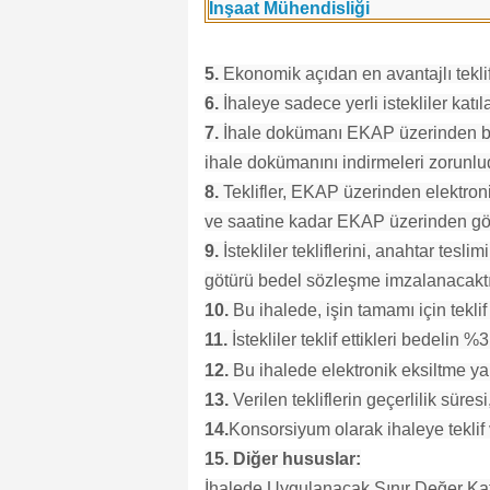
İnşaat Mühendisliği
5.
Ekonomik açıdan en avantajlı teklif
6.
İhaleye sadece yerli istekliler katıla
7.
İhale dokümanı EKAP üzerinden bede
ihale dokümanını indirmeleri zorunlu
8.
Teklifler, EKAP üzerinden elektronik
ve saatine kadar EKAP üzerinden gön
9.
İstekliler tekliflerini, anahtar tesl
götürü bedel sözleşme imzalanacaktı
10.
Bu ihalede, işin tamamı için teklif 
11.
İstekliler teklif ettikleri bedelin
12.
Bu ihalede elektronik eksiltme ya
13.
Verilen tekliflerin geçerlilik süres
14.
Konsorsiyum olarak ihaleye teklif
15. Diğer hususlar:
İhalede Uygulanacak Sınır Değer Kat