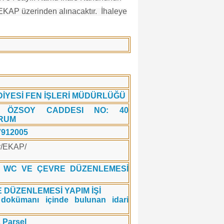
 EKAP üzerinden alınacaktır. İhaleye
İYESİ FEN İŞLERİ MÜDÜRLÜĞÜ
S ÖZSOY CADDESI NO: 40
RUM
7912005
tr/EKAP/
, WC VE ÇEVRE DÜZENLEMESİ
 DÜZENLEMESİ YAPIM İŞİ
e dokümanı içinde bulunan idari
 Parsel