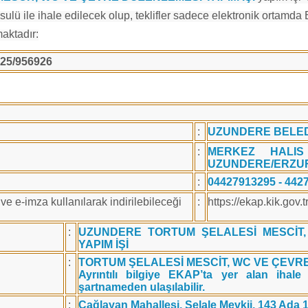
ulü ile ihale edilecek olup, teklifler sadece elektronik ortamda
maktadır:
25/956926
:
UZUNDERE BELED
:
MERKEZ HALI
UZUNDERE/ERZU
:
04427913295 - 442
e e-imza kullanılarak indirilebileceği
:
https://ekap.kik.gov.
:
UZUNDERE TORTUM ŞELALESİ MESCİT
YAPIM İŞİ
:
TORTUM ŞELALESİ MESCİT, WC VE ÇEVRE
Ayrıntılı bilgiye EKAP’ta yer alan ihal
şartnameden ulaşılabilir.
:
Çağlayan Mahallesi, Şelale Mevkii, 143 Ada 1