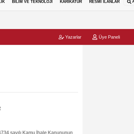
IK
BİLİM VE TEKNOLOJİ
KARİKATÜR
RESMİ İLANLAR
Yazarlar
Üye Paneli
R
4734 sayılı Kamu İhale Kanununun