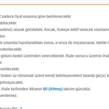
 sadece fiyat esasına göre belirlenecektir.
bilecektir.
lsiz olarak görülebilir. Ancak, ihaleye teklif verecek olanlar
dur.
 ortamda hazırlandıktan sonra, e-imza ile imzalanarak, teklife iliş
derilecektir.
imi götürü bedel üzerinden vereceklerdir. İhale sonucu üzerine ihal
r.
verilecektir.
 %3’ünden az olmamak üzere kendi belirleyecekleri tutarda geçici t
pılmayacaktır.
i, ihale tarihinden itibaren
60 (Altmış)
takvim günüdür.
 verilemez.
sayısı (N) :
1