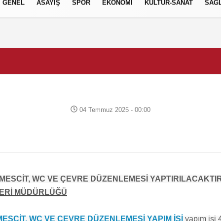
GENEL
ASAYİŞ
SPOR
EKONOMİ
KÜLTÜR-SANAT
SAĞL
04 Temmuz 2025 - 00:00
MESCİT, WC VE ÇEVRE DÜZENLEMESİ YAPTIRILACAKTI
LERİ MÜDÜRLÜĞÜ
SCİT, WC VE ÇEVRE DÜZENLEMESİ YAPIM İŞİ
yapım işi 