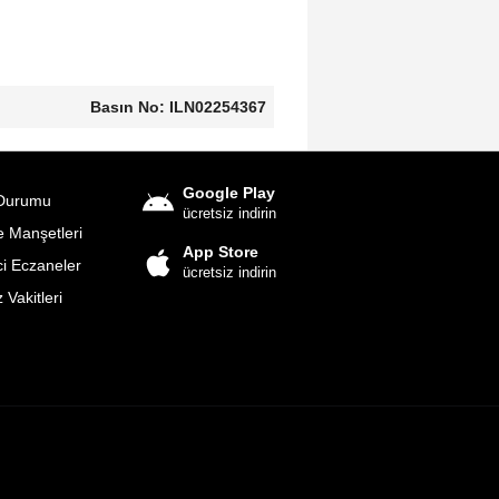
Basın No: ILN02254367
Google Play
Durumu
ücretsiz indirin
 Manşetleri
App Store
i Eczaneler
ücretsiz indirin
Vakitleri