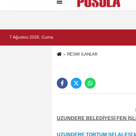
Künye
İletişim
Gizlilik Politikası
7 Ağustos 2026, Cuma
RESMİ İLANLAR
UZUNDERE BELEDİYESİ FEN İŞ
UZUNDERE TORTUM ŞELALESİ ME