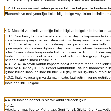
4.2. Ekonomik ve mali yeterliğe ilişkin bilgi ve belgeler ile bunların t
Ekonomik ve mali yeterliğe ilişkin bilgi, belge veya kriter belirtilmemiş
4.3. Mesleki ve teknik yeterliğe ilişkin bilgi ve belgeler ile bunların t
4.3.1. Son beş yıl içinde bedel içeren bir sözleşme kapsamında kab
ihale konusu iş veya benzer işlere ilişkin iş deneyimini gösteren bel
4.3.1.1. Tüzel kişi tarafından iş deneyimini göstermek üzere kullanıl
göre yapılacak ihalelere ilişkin sözleşmelerin yürütülmesi konusunda 
odası/ticaret odası bünyesinde bulunan ticaret sicili müdürlükleri v
tarihinden sonra düzenlenen ve düzenlendiği tarihten geriye doğru s
belgenin kullanılması zorunludur.
4.3.1.2. 4734 sayılı Kanun kapsamındaki idarelere taahhüt edilenler 
tarihli ve 6102 sayılı Türk Ticaret Kanununun 195 inci maddesinin iki
içinde kullanılması halinde bu hukuki ilişkiyi ve bu ilişkinin süresini
4.3.2. İhale konusu işin ya da malın satış faaliyetinin yerine getirilebi
İhale Yetkinlik Belgesi
4.4. Bu ihalede benzer iş olarak kabul edilecek işler:
4.4.1.
Ağaçlandırma, Toprak Muhafaza, Suni Tensil, Silvikültürel Faaliyetle