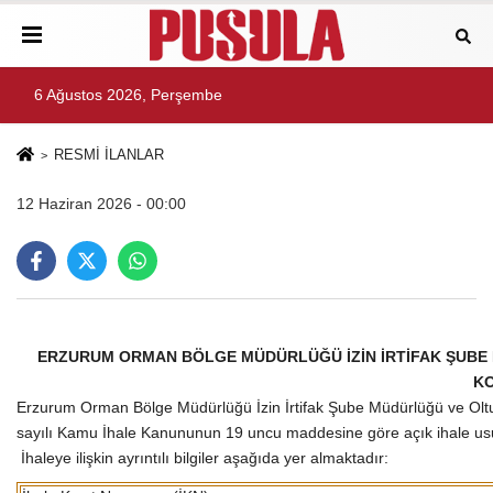
6 Ağustos 2026, Perşembe
RESMİ İLANLAR
12 Haziran 2026 - 00:00
ERZURUM ORMAN BÖLGE MÜDÜRLÜĞÜ İZİN İRTİFAK ŞUBE
KO
Erzurum Orman Bölge Müdürlüğü İzin İrtifak Şube Müdürlüğü ve Oltu
sayılı Kamu İhale Kanununun 19 uncu maddesine göre açık ihale usulü 
İhaleye ilişkin ayrıntılı bilgiler aşağıda yer almaktadır: