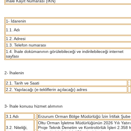
İhale Kayıt Numarası (İKN)
1- İdarenin
1.1. Adı
1.2. Adresi
1.3. Telefon numarası
1.4. İhale dokümanının görülebileceği ve indirilebileceği internet
sayfası
2- İhalenin
2.1. Tarih ve Saati
:
2.2. Yapılacağı (e-tekliflerin açılacağı) adres
:
3- İhale konusu hizmet alımının
3.1 Adı
:
Erzurum Orman Bölge Müdürlüğü İzin İrtifak Şube
Oltu Orman İşletme Müdürlüğünün 2026 Yılı Yatır
3.2. Niteliği,
Proje Teknik Denetim ve Kontrolörlük İşleri 2.35
: