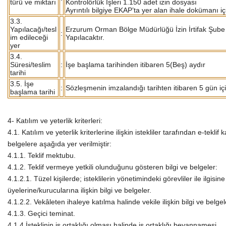
türü ve miktarı
Kontrolörlük İşleri 1.150 adet izin dosyası
Ayrıntılı bilgiye EKAP’ta yer alan ihale dokümanı i
3.3.
Yapılacağı/tesl
Erzurum Orman Bölge Müdürlüğü İzin İrtifak Şube
:
im edileceği
Yapılacaktır.
yer
3.4.
Süresi/teslim
:
İşe başlama tarihinden itibaren 5(Beş) aydır
tarihi
3.5. İşe
:
Sözleşmenin imzalandığı tarihten itibaren 5 gün iç
başlama tarihi
4- Katılım ve yeterlik kriterleri:
4.1. Katılım ve yeterlik kriterlerine ilişkin istekliler tarafından e-tekl
belgelere aşağıda yer verilmiştir:
4.1.1. Teklif mektubu.
4.1.2. Teklif vermeye yetkili olunduğunu gösteren bilgi ve belgeler:
4.1.2.1. Tüzel kişilerde; isteklilerin yönetimindeki görevliler ile ilgisi
üyelerine/kurucularına ilişkin bilgi ve belgeler.
4.1.2.2. Vekâleten ihaleye katılma halinde vekile ilişkin bilgi ve belgel
4.1.3. Geçici teminat.
4.1.4 İsteklinin iş ortaklığı olması halinde iş ortaklığı beyannamesi.