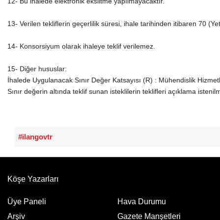
12- Bu ihalede elektronik eksiltme yapılmayacaktır.
13- Verilen tekliflerin geçerlilik süresi, ihale tarihinden itibaren 70 (
14- Konsorsiyum olarak ihaleye teklif verilemez.
15- Diğer hususlar:
İhalede Uygulanacak Sınır Değer Katsayısı (R) : Mühendislik Hizmetl
Sınır değerin altında teklif sunan isteklilerin teklifleri açıklama isteni
#ilangovtr
Köşe Yazarları
Üye Paneli
Hava Durumu
Arşiv
Gazete Manşetleri