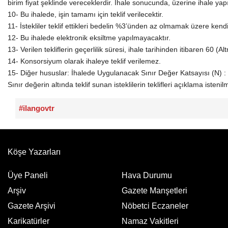
birim fiyat şeklinde vereceklerdir. İhale sonucunda, üzerine ihale yapı
10- Bu ihalede, işin tamamı için teklif verilecektir.
11- İstekliler teklif ettikleri bedelin %3’ünden az olmamak üzere kendi
12- Bu ihalede elektronik eksiltme yapılmayacaktır.
13- Verilen tekliflerin geçerlilik süresi, ihale tarihinden itibaren 60 (
14- Konsorsiyum olarak ihaleye teklif verilemez.
15- Diğer hususlar: İhalede Uygulanacak Sınır Değer Katsayısı (N) :
Sınır değerin altında teklif sunan isteklilerin teklifleri açıklama isteni
#ilangovtr
Köşe Yazarları
Üye Paneli
Hava Durumu
Arşiv
Gazete Manşetleri
Gazete Arşivi
Nöbetci Eczaneler
Karikatürler
Namaz Vakitleri