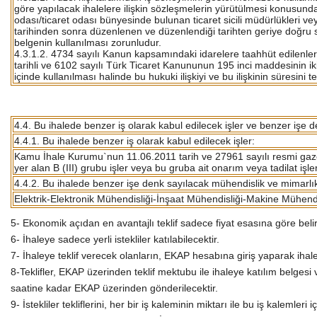
göre yapılacak ihalelere ilişkin sözleşmelerin yürütülmesi konusunda 
odası/ticaret odası bünyesinde bulunan ticaret sicili müdürlükleri v
tarihinden sonra düzenlenen ve düzenlendiği tarihten geriye doğru s
belgenin kullanılması zorunludur.
4.3.1.2. 4734 sayılı Kanun kapsamındaki idarelere taahhüt edilenler 
tarihli ve 6102 sayılı Türk Ticaret Kanununun 195 inci maddesinin iki
içinde kullanılması halinde bu hukuki ilişkiyi ve bu ilişkinin süresini
4.4. Bu ihalede benzer iş olarak kabul edilecek işler ve benzer işe 
4.4.1. Bu ihalede benzer iş olarak kabul edilecek işler:
Kamu İhale Kurumu`nun 11.06.2011 tarih ve 27961 sayılı resmi gazet
yer alan B (III) grubu işler veya bu gruba ait onarım veya tadilat işler
4.4.2. Bu ihalede benzer işe denk sayılacak mühendislik ve mimarlık
Elektrik-Elektronik Mühendisliği-İnşaat Mühendisliği-Makine Mühendi
5- Ekonomik açıdan en avantajlı teklif sadece fiyat esasına göre belir
6- İhaleye sadece yerli istekliler katılabilecektir.
7- İhaleye teklif verecek olanların, EKAP hesabına giriş yaparak iha
8-Teklifler, EKAP üzerinden teklif mektubu ile ihaleye katılım belgesi 
saatine kadar EKAP üzerinden gönderilecektir.
9- İstekliler tekliflerini, her bir iş kaleminin miktarı ile bu iş kalemle