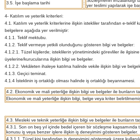
Sözleşmenin imzalandığı tar
3.5. İşe başlama tarihi
:
yer teslimi yapılarak işe ba
4- Katılım ve yeterlik kriterleri:
4.1. Katılım ve yeterlik kriterlerine ilişkin istekliler tarafından e-tekl
belgelere aşağıda yer verilmiştir:
4.1.1. Teklif mektubu.
4.1.2. Teklif vermeye yetkili olunduğunu gösteren bilgi ve belgeler:
4.1.2.1. Tüzel kişilerde; isteklilerin yönetimindeki görevliler ile ilgisi
üyelerine/kurucularına ilişkin bilgi ve belgeler.
4.1.2.2. Vekâleten ihaleye katılma halinde vekile ilişkin bilgi ve belgel
4.1.3. Geçici teminat.
4.1.4 İsteklinin iş ortaklığı olması halinde iş ortaklığı beyannamesi.
4.2. Ekonomik ve mali yeterliğe ilişkin bilgi ve belgeler ile bunların t
Ekonomik ve mali yeterliğe ilişkin bilgi, belge veya kriter belirtilmemiş
4.3. Mesleki ve teknik yeterliğe ilişkin bilgi ve belgeler ile bunların t
4.3.1. Son on beş yıl içinde bedel içeren bir sözleşme kapsamında 
konusu iş veya benzer işlere ilişkin iş deneyimini gösteren belgeler.
4.3.1.1. Tüzel kişi tarafından iş deneyimini göstermek üzere kullanıl