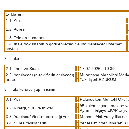
1- İdarenin
1.1. Adı
:
1.2. Adresi
:
1.3. Telefon numarası
:
1.4. İhale dokümanının görülebileceği ve indirilebileceği internet
:
sayfası
2- İhalenin
2.1. Tarih ve Saati
:
17.07.2026 - 10:30
2.2. Yapılacağı (e-tekliflerin açılacağı)
Muratpaşa Mahallesi Merkez
:
adres
Yakutiye/ERZURUM
3- İhale konusu yapım işinin
3.1. Adı
:
Palandöken Muhtelif Okulla
95 kalem inşaat, makine ve 
3.2. Niteliği, türü ve miktarı
:
Ayrıntılı bilgiye EKAP’ta y
3.3. Yapılacağı/teslim edileceği yer
:
Mehmet Akif Ersoy İlkokul
3.4. Süresi/teslim tarihi
:
Yer tesliminden itibaren 3