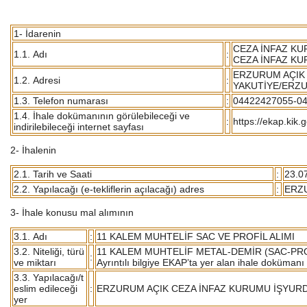
1- İdarenin
CEZA İNFAZ KU
1.1. Adı
:
CEZA İNFAZ K
ERZURUM AÇIK 
1.2. Adresi
:
YAKUTİYE/ERZ
1.3. Telefon numarası
:
04422427055-0
1.4. İhale dokümanının görülebileceği ve
:
https://ekap.kik.
indirilebileceği internet sayfası
2- İhalenin
2.1. Tarih ve Saati
:
23.0
2.2. Yapılacağı (e-tekliflerin açılacağı) adres
:
ERZ
3- İhale konusu mal alımının
3.1. Adı
:
11 KALEM MUHTELİF SAC VE PROFİL ALIMI
3.2. Niteliği, türü
11 KALEM MUHTELİF METAL-DEMİR (SAC-PRO
:
ve miktarı
Ayrıntılı bilgiye EKAP’ta yer alan ihale dokümanı 
3.3. Yapılacağı/t
eslim edileceği
:
ERZURUM AÇIK CEZA İNFAZ KURUMU İŞYUR
yer