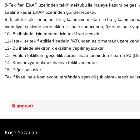
8-Teklifler, EKAP üzerinden teklif mektubu ile ihaleye katılım belgesi 
saatine kadar EKAP üzerinden gönderilecektir.
9- İstekliler tekliflerini, her bir iş kaleminin miktarı ile bu iş kalemle
birim fiyat şeklinde vereceklerdir. İhale sonucunda, üzerine ihale yapı
10- Bu ihalede, işin tamamı için teklif verilecektir.
11- İstekliler teklif ettikleri bedelin %3’ünden az olmamak üzere kendi
12- Bu ihalede elektronik eksiltme yapılmayacaktır.
13- Verilen tekliflerin geçerlilik süresi, ihale tarihinden itibaren 90 
14- Konsorsiyum olarak ihaleye teklif verilemez.
15- Diğer hususlar:
Teklif fiyatı ihale komisyonu tarafından aşırı düşük olarak tespit edi
#ilangovtr
Köşe Yazarları