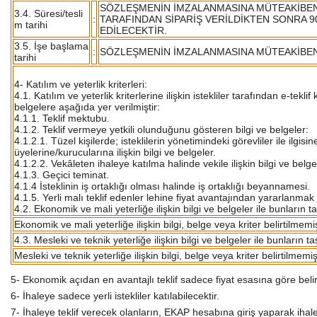
SÖZLEŞMENİN İMZALANMASINA MÜTEAKİBEN
3.4. Süresi/tesli
:
TARAFINDAN SİPARİŞ VERİLDİKTEN SONRA 9
m tarihi
EDİLECEKTİR.
3.5. İşe başlama
:
SÖZLEŞMENİN İMZALANMASINA MÜTEAKİBE
tarihi
4- Katılım ve yeterlik kriterleri:
4.1. Katılım ve yeterlik kriterlerine ilişkin istekliler tarafından e-tekl
belgelere aşağıda yer verilmiştir:
4.1.1. Teklif mektubu.
4.1.2. Teklif vermeye yetkili olunduğunu gösteren bilgi ve belgeler:
4.1.2.1. Tüzel kişilerde; isteklilerin yönetimindeki görevliler ile ilgis
üyelerine/kurucularına ilişkin bilgi ve belgeler.
4.1.2.2. Vekâleten ihaleye katılma halinde vekile ilişkin bilgi ve belge
4.1.3. Geçici teminat.
4.1.4 İsteklinin iş ortaklığı olması halinde iş ortaklığı beyannamesi.
4.1.5. Yerli malı teklif edenler lehine fiyat avantajından yararlanmak 
4.2. Ekonomik ve mali yeterliğe ilişkin bilgi ve belgeler ile bunların t
Ekonomik ve mali yeterliğe ilişkin bilgi, belge veya kriter belirtilmemiş
4.3. Mesleki ve teknik yeterliğe ilişkin bilgi ve belgeler ile bunların t
Mesleki ve teknik yeterliğe ilişkin bilgi, belge veya kriter belirtilmemişt
5- Ekonomik açıdan en avantajlı teklif sadece fiyat esasına göre belir
6- İhaleye sadece yerli istekliler katılabilecektir.
7- İhaleye teklif verecek olanların, EKAP hesabına giriş yaparak iha