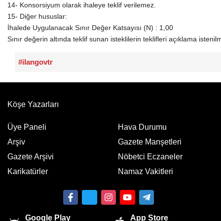
14- Konsorsiyum olarak ihaleye teklif verilemez.
15- Diğer hususlar:
İhalede Uygulanacak Sınır Değer Katsayısı (N) : 1,00
Sınır değerin altında teklif sunan isteklilerin teklifleri açıklama isteni
#ilangovtr
Köşe Yazarları
Üye Paneli
Hava Durumu
Arşiv
Gazete Manşetleri
Gazete Arşivi
Nöbetci Eczaneler
Karikatürler
Namaz Vakitleri
Google Play
App Store