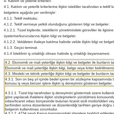
4- Katılım ve yeterlik kriterleri:
4.1. Katılım ve yeterlik kriterlerine ilişkin istekliler tarafından e-tekl
belgelere aşağıda yer verilmiştir:
4.1.1. Teklif mektubu.
4.1.2. Teklif vermeye yetkili olunduğunu gösteren bilgi ve belgeler:
4.1.2.1. Tüzel kişilerde; isteklilerin yönetimindeki görevliler ile ilgisi
üyelerine/kurucularına ilişkin bilgi ve belgeler.
4.1.2.2. Vekâleten ihaleye katılma halinde vekile ilişkin bilgi ve belgel
4.1.3. Geçici teminat.
4.1.4 İsteklinin iş ortaklığı olması halinde iş ortaklığı beyannamesi.
4.2. Ekonomik ve mali yeterliğe ilişkin bilgi ve belgeler ile bunların t
Ekonomik ve mali yeterliğe ilişkin bilgi, belge veya kriter belirtilmemiş
4.3. Mesleki ve teknik yeterliğe ilişkin bilgi ve belgeler ile bunların t
4.3.1. Son on beş yıl içinde bedel içeren bir sözleşme kapsamında 
konusu iş veya benzer işlere ilişkin iş deneyimini gösteren belgeler.
4.3.1.1. Tüzel kişi tarafından iş deneyimini göstermek üzere kullanıl
göre yapılacak ihalelere ilişkin sözleşmelerin yürütülmesi konusunda 
odası/ticaret odası bünyesinde bulunan ticaret sicili müdürlükleri v
tarihinden sonra düzenlenen ve düzenlendiği tarihten geriye doğru s
belgenin kullanılması zorunludur.
4.3.1.2. 4734 sayılı Kanun kapsamındaki idarelere taahhüt edilenler 