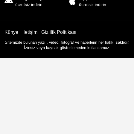
ücretsiz indirin
ücretsiz indirin
Künye
İletişim
Gizlilik Politikası
Sitemizde bulunan yazı , video, fotoğraf ve haberlerin her hakkı saklıdır.
İzinsiz veya kaynak gösterilemeden kullanılamaz.