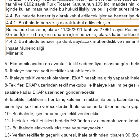
tarihli ve 6102 sayılı Türk Ticaret Kanununun 195 inci maddesinin iki
içinde kullanılması halinde bu hukuki ilişkiyi ve bu ilişkinin süresini
4.4. Bu ihalede benzer iş olarak kabul edilecek işler ve benzer işe 
4.4.1. Bu ihalede benzer iş olarak kabul edilecek işler:
Bu ihalede benzer iş olarak 11/06/2011 tarih ve 27961 sayılı Resmi
Grubu İşler ile bu işlerin onarım işleri benzer iş olarak kabul edilecek
4.4.2. Bu ihalede benzer işe denk sayılacak mühendislik ve mimarlık
İnşaat Mühendisliği
Mimarlık
5- Ekonomik açıdan en avantajlı teklif sadece fiyat esasına göre belir
6- İhaleye sadece yerli istekliler katılabilecektir.
7- İhaleye teklif verecek olanların, EKAP hesabına giriş yaparak iha
8-Teklifler, EKAP üzerinden teklif mektubu ile ihaleye katılım belgesi 
saatine kadar EKAP üzerinden gönderilecektir.
9- İstekliler tekliflerini, her bir iş kaleminin miktarı ile bu iş kalemle
birim fiyat şeklinde vereceklerdir. İhale sonucunda, üzerine ihale yapı
10- Bu ihalede, işin tamamı için teklif verilecektir.
11- İstekliler teklif ettikleri bedelin %3’ünden az olmamak üzere kendi
12- Bu ihalede elektronik eksiltme yapılmayacaktır.
13- Verilen tekliflerin geçerlilik süresi, ihale tarihinden itibaren 90 