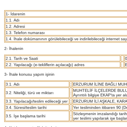
1- İdarenin
1.1. Adı
1.2. Adresi
1.3. Telefon numarası
1.4. İhale dokümanının görülebileceği ve indirilebileceği internet say
2- İhalenin
2.1. Tarih ve Saati
:
0
2.2. Yapılacağı (e-tekliflerin açılacağı) adres
:
E
3- İhale konusu yapım işinin
3.1. Adı
:
ERZURUM İLİNE BAĞLI MUH
MUHTELİF İLÇELERDE BULUN
3.2. Niteliği, türü ve miktarı
:
Ayrıntılı bilgiye EKAP’ta yer a
3.3. Yapılacağı/teslim edileceği yer
:
ERZURUM İLİ AŞKALE, KARA
3.4. Süresi/teslim tarihi
:
Yer tesliminden itibaren 90 (
Sözleşmenin imzalandığı tariht
3.5. İşe başlama tarihi
:
yer teslimi yapılarak işe başla