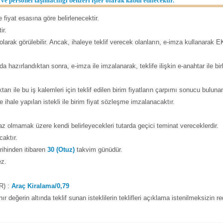
personel taşımacılığı benzeri işler olarak kabul edilecektir.
fiyat esasına göre belirlenecektir.
ir.
rak görülebilir. Ancak, ihaleye teklif verecek olanların, e-imza kullanarak 
 hazırlandıktan sonra, e-imza ile imzalanarak, teklife ilişkin e-anahtar ile bi
miktarı ile bu iş kalemleri için teklif edilen birim fiyatların çarpımı sonucu bulun
e ihale yapılan istekli ile birim fiyat sözleşme imzalanacaktır.
n az olmamak üzere kendi belirleyecekleri tutarda geçici teminat vereceklerdir.
aktır.
arihinden itibaren
30 (Otuz)
takvim günüdür.
ez.
R) :
Araç Kiralama/0,79
r değerin altında teklif sunan isteklilerin teklifleri açıklama istenilmeksizin re