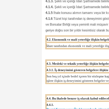
4.1.3.
Şekli ve içeriği İdari Şartnamede belirl
4.1.4.
Şekli ve içeriği İdari Şartnamede belirle
4.1.5
İhale konusu alımın tamamı veya bir kıs
4.1.6
Tüzel kişi tarafından iş deneyimini göst
ve Borsalar Birliği veya yeminli mali müşavir
geriye doğru son bir yıldır kesintisiz olarak b
4.2. Ekonomik ve mali yeterliğe ilişkin belgel
İdare tarafından ekonomik ve mali yeterliğe ilişk
4.3. Mesleki ve teknik yeterliğe ilişkin belgel
4.3.1. İş deneyimini gösteren belgelere ilişkin 
Son beş yıl içinde bedel içeren bir sözleşme k
işlere ilişkin iş deneyimini gösteren belgeler 
4.4. Bu ihalede benzer iş olarak kabul edilecek
4.4.1.