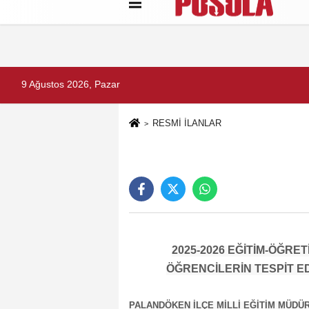
Künye
İletişim
Gizlilik Politikası
9 Ağustos 2026, Pazar
RESMİ İLANLAR
2025-2026 EĞİTİM-ÖĞRE
ÖĞRENCİLERİN TESPİT ED
PALANDÖKEN İLÇE MİLLİ EĞİTİM MÜDÜ