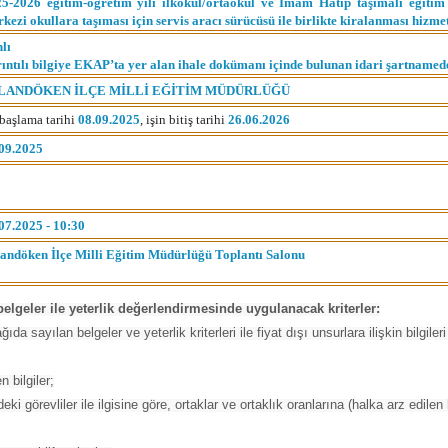
5-2026 eğitim-öğretim yılı ilkokul/ortaokul ve İmam Hatip taşımalı eğitim 
kezi okullara taşıması için servis aracı sürücüsü ile birlikte kiralanması hizmet
nlı
ıntılı bilgiye EKAP’ta yer alan ihale dokümanı içinde bulunan idari şartnameden
LANDÖKEN İLÇE MİLLİ EĞİTİM MÜDÜRLÜĞÜ
 başlama tarihi
08.09.2025
, işin bitiş tarihi
26.06.2026
09.2025
07.2025 - 10:30
andöken İlçe Milli Eğitim Müdürlüğü Toplantı Salonu
n belgeler ile yeterlik değerlendirmesinde uygulanacak kriterler:
ağıda sayılan belgeler ve yeterlik kriterleri ile fiyat dışı unsurlara ilişkin bilgil
 bilgiler;
eki görevliler ile ilgisine göre, ortaklar ve ortaklık oranlarına (halka arz edilen