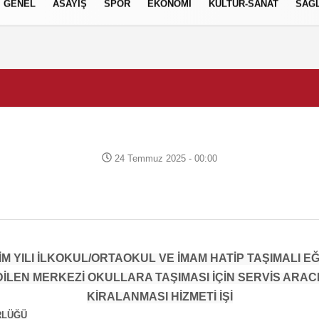
GENEL
ASAYİŞ
SPOR
EKONOMİ
KÜLTÜR-SANAT
SAĞL
24 Temmuz 2025 - 00:00
TİM YILI İLKOKUL/ORTAOKUL VE İMAM HATİP TAŞIMALI E
İLEN MERKEZİ OKULLARA TAŞIMASI İÇİN SERVİS ARAC
KİRALANMASI HİZMETİ İŞİ
RLÜĞÜ