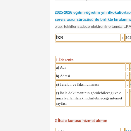
2025-2026 eğitim-öğretim yılı ilkokul/orta
servis aracı sürücüsü ile birlikte kiralanma
olup, teklifler sadece elektronik ortamda EKAP
İKN
:
20
1-İdarenin
a)
Adı
:
b)
Adresi
:
c)
Telefon ve faks numarası
:
ç)
İhale dokümanının görülebileceği ve e-
:
imza kullanılarak indirilebileceği internet
sayfası
2-İhale konusu hizmet alımın