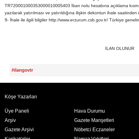
TR720001000353000010005403 İban nolu hesabına açıklama kısmına ta
yazılarak yatırılması ve yatırıldığına ilişkin dekontun ihale saatind
9- İhale ile ilgili bilgiler http://www.erzurum.csb.gov.tr/ Türkiye genelin
İLAN OLUNUR
#ilangovtr
Köşe Yazarları
Üye Paneli
Hava Durumu
Arşiv
Gazete Manşetleri
Gazete Arşivi
Nöbetci Eczaneler
Karikatürler
Namaz Vakitleri