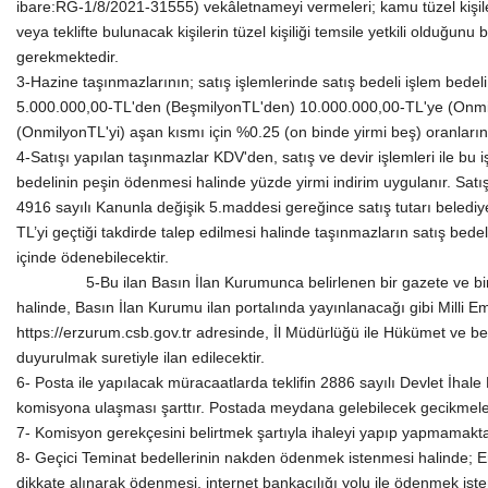
ibare:RG-1/8/2021-31555) vekâletnameyi vermeleri; kamu tüzel kişilerin
veya teklifte bulunacak kişilerin tüzel kişiliği temsile yetkili olduğun
gerekmektedir.
3-Hazine taşınmazlarının; satış işlemlerinde satış bedeli işlem bede
5.000.000,00-TL'den (BeşmilyonTL'den) 10.000.000,00-TL'ye (Onmil
(OnmilyonTL'yi) aşan kısmı için %0.25 (on binde yirmi beş) oranlarında
4-Satışı yapılan taşınmazlar KDV'den, satış ve devir işlemleri ile bu
bedelinin peşin ödenmesi halinde yüzde yirmi indirim uygulanır. Satış
4916 sayılı Kanunla değişik 5.maddesi gereğince satış tutarı belediye
TL’yi geçtiği takdirde talep edilmesi halinde taşınmazların satış bedeli
içinde ödenebilecektir.
5-Bu ilan Basın İlan Kurumunca belirlenen bir gazete ve bir int
halinde, Basın İlan Kurumu ilan portalında yayınlanacağı gibi Milli E
https://erzurum.csb.gov.tr adresinde, İl Müdürlüğü ile Hükümet ve beled
duyurulmak suretiyle ilan edilecektir.
6- Posta ile yapılacak müracaatlarda teklifin 2886 sayılı Devlet İha
komisyona ulaşması şarttır. Postada meydana gelebilecek gecikmele
7- Komisyon gerekçesini belirtmek şartıyla ihaleyi yapıp yapmamakt
8- Geçici Teminat bedellerinin nakden ödenmek istenmesi halinde; 
dikkate alınarak ödenmesi, internet bankacılığı yolu ile ödenmek 