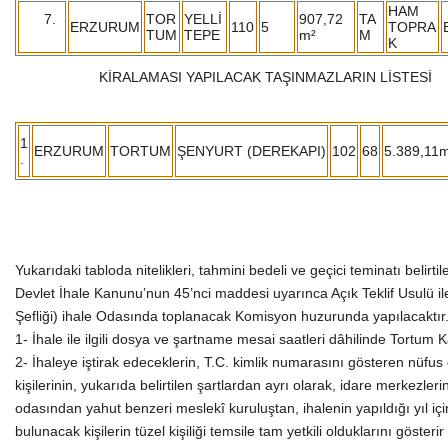
HAM
TOR
YELLİ
907,72
TA
ERZURUM
110
5
TOPRA
TUM
TEPE
m²
M
K
KİRALAMASI YAPILACAK TAŞINMAZLARIN LİSTESİ
1
ERZURUM
TORTUM
ŞENYURT (DEREKAPI)
102
68
5.389,11
.
Yukarıdaki tabloda nitelikleri, tahmini bedeli ve geçici teminatı belir
Devlet İhale Kanunu’nun 45’nci maddesi uyarınca Açık Teklif Usulü il
Şefliği) ihale Odasında toplanacak Komisyon huzurunda yapılacaktır
1- İhale ile ilgili dosya ve şartname mesai saatleri dâhilinde Tortum K
2- İhaleye iştirak edeceklerin, T.C. kimlik numarasını gösteren nüfus 
kişilerinin, yukarıda belirtilen şartlardan ayrı olarak, idare merkezl
odasından yahut benzeri meslekî kuruluştan, ihalenin yapıldığı yıl içinde
bulunacak kişilerin tüzel kişiliği temsile tam yetkili olduklarını gös