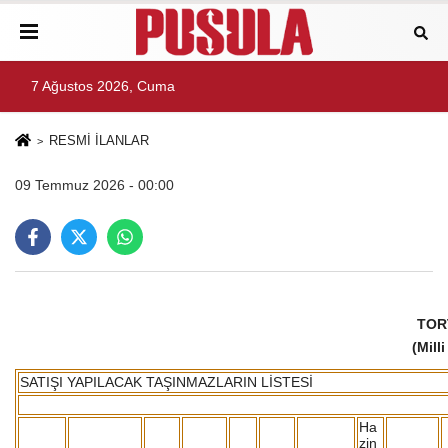
7 Ağustos 2026, Cuma
RESMİ İLANLAR
09 Temmuz 2026 - 00:00
TORT
(Mill
SATIŞI YAPILACAK TAŞINMAZLARIN LİSTESİ
Ha
zin