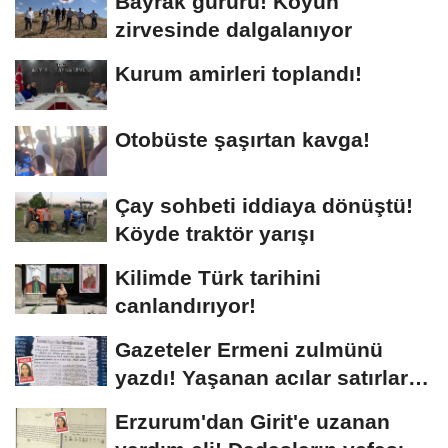
Bayrak gururu! Köyün
zirvesinde dalgalanıyor
Kurum amirleri toplandı!
Otobüste şaşırtan kavga!
Çay sohbeti iddiaya dönüştü!
Köyde traktör yarışı
Kilimde Türk tarihini
canlandırıyor!
Gazeteler Ermeni zulmünü
yazdı! Yaşanan acılar satırlara
böyle...
Erzurum'dan Girit'e uzanan