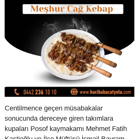
Centilmence geçen müsabakalar
sonucunda dereceye giren takımlara
kupaları Posof kaymakamı Mehmet Fatih
Kastioğlu ve İlçe Müftüsü İsmail Bayram