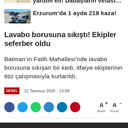
yardım eli! Dadaşların vefası
arşivlerden...
Erzurum’da 1 ayda 218 kaza!
Lavabo borusuna sıkıştı! Ekipler
seferber oldu
Batman’ın Fatih Mahallesi’nde lavabo
borusuna sıkışan bir kedi, itfaiye ekiplerinin
titiz çalışmasıyla kurtarıldı.
12 Temmuz 2025 - 13:08
GENEL
A
A
Büyüt
Küçült