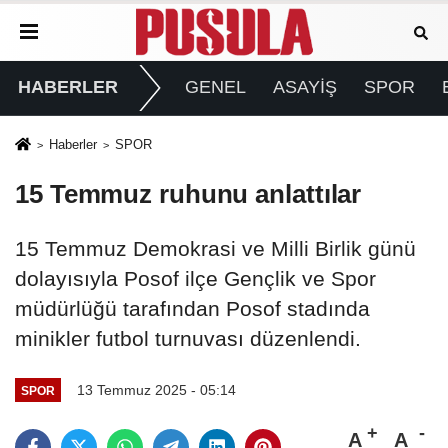
HABERLER
GENEL
ASAYİŞ
SPOR
Haberler
SPOR
15 Temmuz ruhunu anlattılar
15 Temmuz Demokrasi ve Milli Birlik günü
dolayısıyla Posof ilçe Gençlik ve Spor
müdürlüğü tarafından Posof stadında
minikler futbol turnuvası düzenlendi.
13 Temmuz 2025 - 05:14
SPOR
A
A