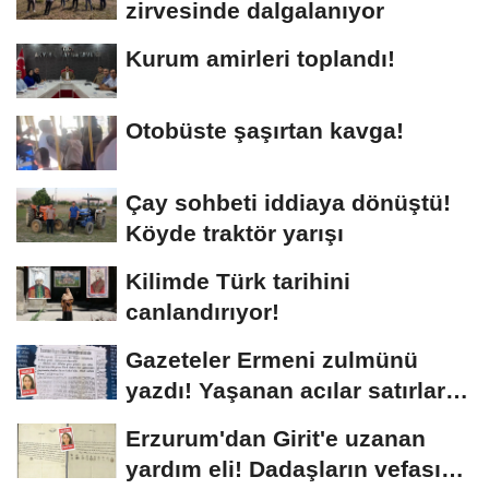
zirvesinde dalgalanıyor
Kurum amirleri toplandı!
Otobüste şaşırtan kavga!
Çay sohbeti iddiaya dönüştü!
Köyde traktör yarışı
Kilimde Türk tarihini
canlandırıyor!
Gazeteler Ermeni zulmünü
yazdı! Yaşanan acılar satırlara
böyle...
Erzurum'dan Girit'e uzanan
yardım eli! Dadaşların vefası