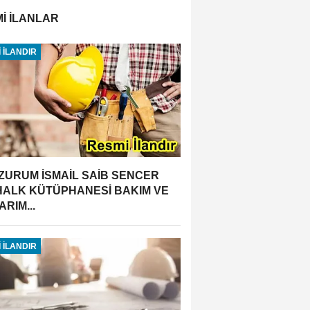
İ İLANLAR
 İLANDIR
ZURUM İSMAİL SAİB SENCER
 HALK KÜTÜPHANESİ BAKIM VE
RIM...
 İLANDIR