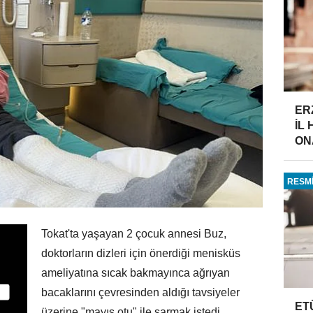
ER
İL
ONA
RESMİ
Tokat'ta yaşayan 2 çocuk annesi Buz,
doktorların dizleri için önerdiği menisküs
ameliyatına sıcak bakmayınca ağrıyan
bacaklarını çevresinden aldığı tavsiyeler
ET
üzerine "mayıs otu" ile sarmak istedi.