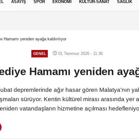
EL
ASAYİŞ
SPOR
EKONOMİ
KÜLTÜR-SANAT
SAĞLIK
7 AĞUSTOS 2026, CUMA
iye Hamamı yeniden ayağa kaldırılıyor
01 Temmuz 2026 - 11:36
GENEL
elediye Hamamı yeniden ayağa
at depremlerinde ağır hasar gören Malatya'nın yaklaş
aları sürüyor. Kentin kültürel mirası arasında yer al
eniden vatandaşların hizmetine açılması hedefleniyo