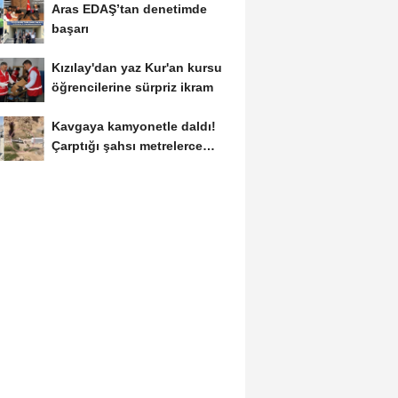
Aras EDAŞ’tan denetimde
başarı
Kızılay'dan yaz Kur'an kursu
öğrencilerine sürpriz ikram
Kavgaya kamyonetle daldı!
Çarptığı şahsı metrelerce
sürükledi