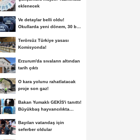
eklenecek
Ve detaylar belli oldu!
Okullarda yeni dönem, 30 bin
kişi işe alınacak...
Terörsüz Türkiye yasası
Komisyonda!
Erzurum'da sıvaların altından
tarih çıktı
O kara yolunu rahatlatacak
proje son gaz!
Bakan Yumaklı GEKİS'i tanıttı!
Büyükbaş hayvancılıkta
"dijital...
Bayılan vatandaş için
seferber oldular