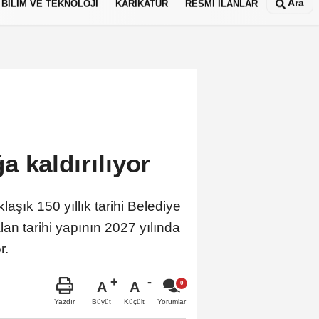
Ara
BİLİM VE TEKNOLOJİ
KARİKATÜR
RESMİ İLANLAR
 kaldırılıyor
ık 150 yıllık tarihi Belediye
an tarihi yapının 2027 yılında
r.
A
A
Büyüt
Küçült
Yazdır
Yorumlar