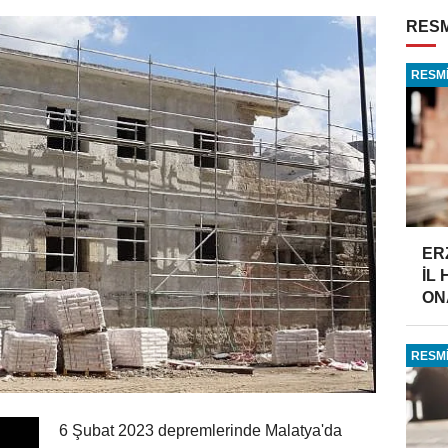
RESM
RESMİ
ER
İL
ONA
RESMİ
6 Şubat 2023 depremlerinde Malatya'da