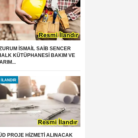
ZURUM İSMAİL SAİB SENCER
 HALK KÜTÜPHANESİ BAKIM VE
RIM...
 İLANDIR
ÜD PROJE HİZMETİ ALINACAK