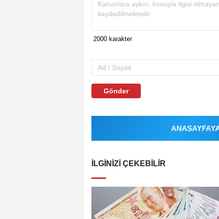
Gönder
ANASAYFAYA 
İLGINIZI ÇEKEBILIR