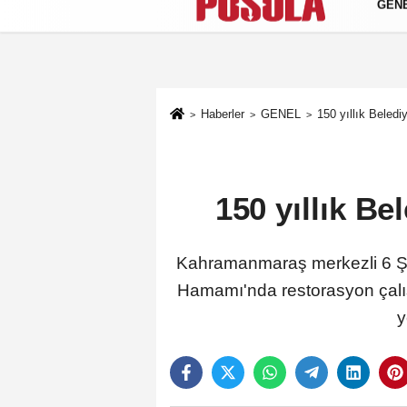
GEN
Künye
İletişim
Gizlilik Politikası
Haberler
GENEL
150 yıllık Beled
150 yıllık B
Kahramanmaraş merkezli 6 Şub
Hamamı'nda restorasyon çalışm
y