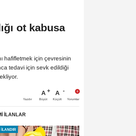
dığı ot kabusa
 hafifletmek için çevresinin
a tedavi için sevk edildiği
kliyor.
A
A
Büyüt
Küçült
Yazdır
Yorumlar
İ İLANLAR
 İLANDIR