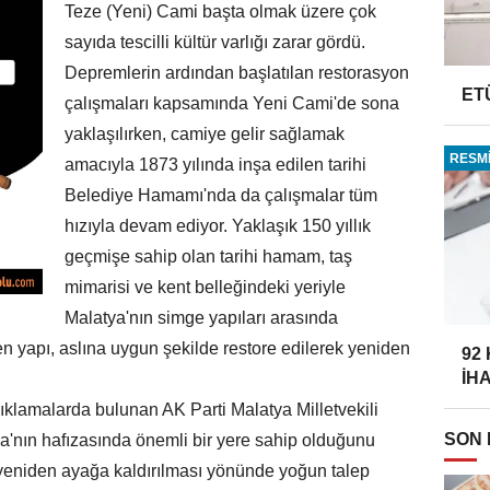
Teze (Yeni) Cami başta olmak üzere çok
sayıda tescilli kültür varlığı zarar gördü.
Depremlerin ardından başlatılan restorasyon
ET
çalışmaları kapsamında Yeni Cami'de sona
yaklaşılırken, camiye gelir sağlamak
RESMİ
amacıyla 1873 yılında inşa edilen tarihi
Belediye Hamamı'nda da çalışmalar tüm
hızıyla devam ediyor. Yaklaşık 150 yıllık
geçmişe sahip olan tarihi hamam, taş
mimarisi ve kent belleğindeki yeriyle
Malatya'nın simge yapıları arasında
 yapı, aslına uygun şekilde restore edilerek yeniden
92
İH
klamalarda bulunan AK Parti Malatya Milletvekili
SON
ya'nın hafızasında önemli bir yere sahip olduğunu
yeniden ayağa kaldırılması yönünde yoğun talep