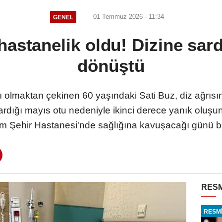
01 Temmuz 2026 - 11:34
GENEL
hastanelik oldu! Dizine sar
dönüştü
 olmaktan çekinen 60 yaşındaki Sati Buz, diz ağrısını
ardığı mayıs otu nedeniyle ikinci derece yanık oluşunc
m Şehir Hastanesi'nde sağlığına kavuşacağı günü be
RESM
RESMİ