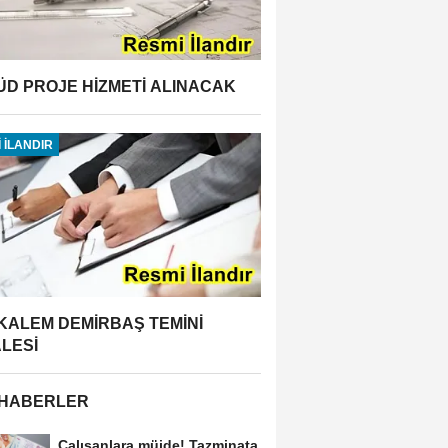
ÜD PROJE HİZMETİ ALINACAK
 İLANDIR
 KALEM DEMİRBAŞ TEMİNİ
ALESİ
 HABERLER
Çalışanlara müjde! Tazminata