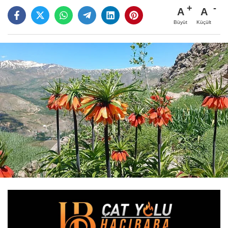
A
A
Büyüt
Küçült