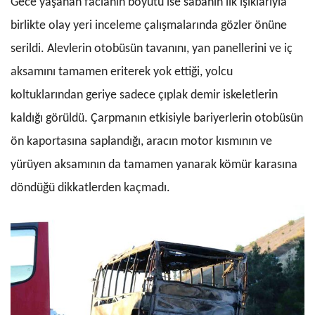
Gece yaşanan facianın boyutu ise sabahın ilk ışıklarıyla
birlikte olay yeri inceleme çalışmalarında gözler önüne
serildi. Alevlerin otobüsün tavanını, yan panellerini ve iç
aksamını tamamen eriterek yok ettiği, yolcu
koltuklarından geriye sadece çıplak demir iskeletlerin
kaldığı görüldü. Çarpmanın etkisiyle bariyerlerin otobüsün
ön kaportasına saplandığı, aracın motor kısmının ve
yürüyen aksamının da tamamen yanarak kömür karasına
döndüğü dikkatlerden kaçmadı.