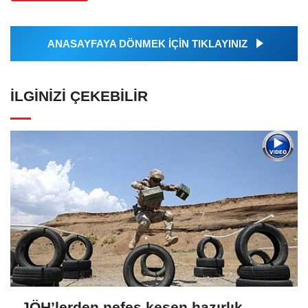
ANASAYFAYA DÖNMEK İÇİN TIKLAYINIZ
İLGINIZI ÇEKEBILIR
JÖH’lerden nefes kesen hazırlık