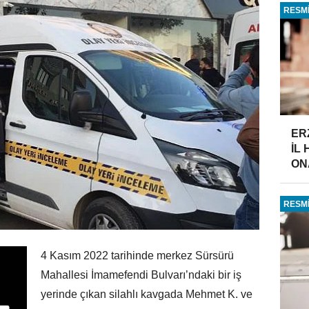
RESMİ
ER
İL
ONA
RESMİ
4 Kasım 2022 tarihinde merkez Sürsürü
Mahallesi İmamefendi Bulvarı’ndaki bir iş
yerinde çıkan silahlı kavgada Mehmet K. ve