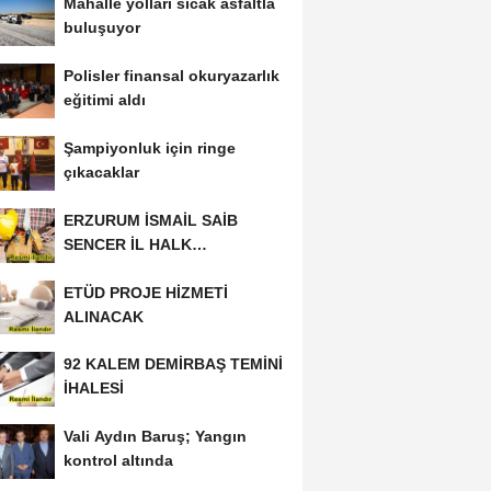
Mahalle yolları sıcak asfaltla
buluşuyor
Polisler finansal okuryazarlık
eğitimi aldı
Şampiyonluk için ringe
çıkacaklar
ERZURUM İSMAİL SAİB
SENCER İL HALK
KÜTÜPHANESİ BAKIM VE
ETÜD PROJE HİZMETİ
ONARIM...
ALINACAK
92 KALEM DEMİRBAŞ TEMİNİ
İHALESİ
Vali Aydın Baruş; Yangın
kontrol altında