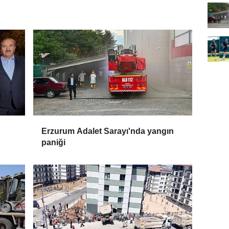
Erzurum Adalet Sarayı'nda yangın
paniği