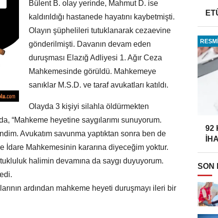
Bülent B. olay yerinde, Mahmut D. ise
ET
kaldırıldığı hastanede hayatını kaybetmişti.
Olayın şüphelileri tutuklanarak cezaevine
RESMİ
gönderilmişti. Davanın devam eden
duruşması Elazığ Adliyesi 1. Ağır Ceza
Mahkemesinde görüldü. Mahkemeye
sanıklar M.S.D. ve taraf avukatları katıldı.
Olayda 3 kişiyi silahla öldürmekten
da, “Mahkeme heyetine saygılarımı sunuyorum.
92
ndim. Avukatım savunma yaptıktan sonra ben de
İH
e İdare Mahkemesinin kararına diyeceğim yoktur.
utukluluk halimin devamına da saygı duyuyorum.
SON
edi.
larının ardından mahkeme heyeti duruşmayı ileri bir