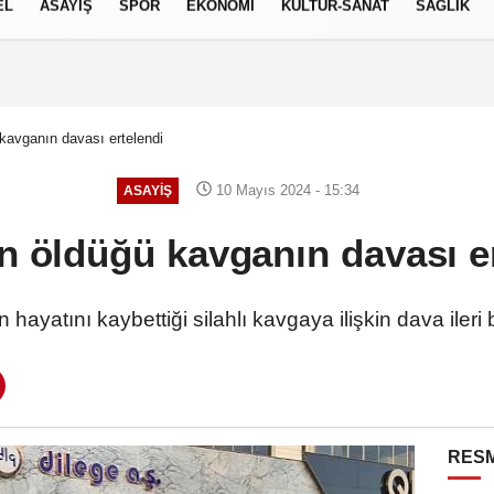
EL
ASAYİŞ
SPOR
EKONOMİ
KÜLTÜR-SANAT
SAĞLIK
7 AĞUSTOS 2026, CUMA
 kavganın davası ertelendi
10 Mayıs 2024 - 15:34
ASAYİŞ
in öldüğü kavganın davası e
 hayatını kaybettiği silahlı kavgaya ilişkin dava ileri b
RESM