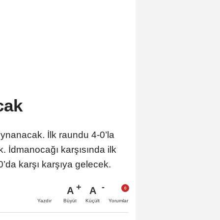
acak
ynanacak. İlk raundu 4-0’la
. İdmanocağı karşısında ilk
0’da karşı karşıya gelecek.
A
A
Büyüt
Küçült
Yazdır
Yorumlar