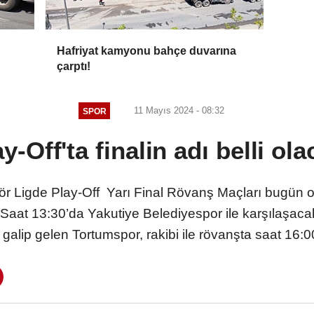
Hafriyat kamyonu bahçe duvarına
çarptı!
11 Mayıs 2024 - 08:32
SPOR
y-Off'ta finalin adı belli ol
r Ligde Play-Off Yarı Final Rövanş Maçları bugün o
aat 13:30’da Yakutiye Belediyespor ile karşılaşacak
galip gelen Tortumspor, rakibi ile rövanşta saat 16:0