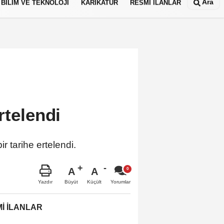
Ara
BİLİM VE TEKNOLOJİ
KARİKATÜR
RESMİ İLANLAR
rtelendi
ir tarihe ertelendi.
A
A
Büyüt
Küçült
Yazdır
Yorumlar
İ İLANLAR