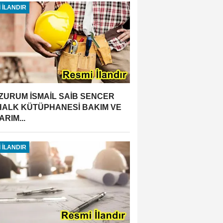
 İLANDIR
ZURUM İSMAİL SAİB SENCER
 HALK KÜTÜPHANESİ BAKIM VE
RIM...
 İLANDIR