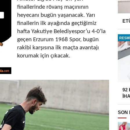
finallerinde rövanş maçınının
heyecanı bugün yaşanacak. Yarı
ET
finallerin ilk ayağında geçtiğimiz
hafta Yakutiye Belediyespor’u 4-0’la
RESMİ
geçen Erzurum 1968 Spor, bugün
rakibi karşısına ilk maçta avantajı
korumak için çıkacak.
92
İH
SON