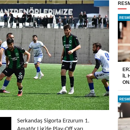
RESM
RESMİ
ER
İL
ONA
RESMİ
Serkandaş Sigorta Erzurum 1.
Amatör Lig’de Play-Off yarı