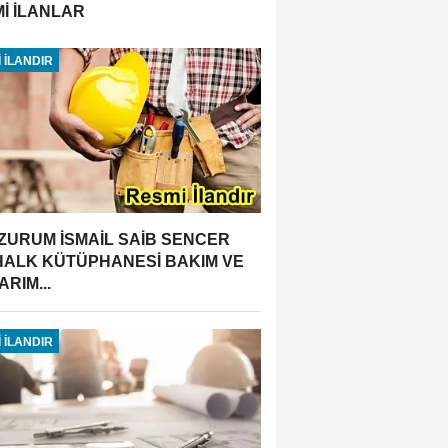
İ İLANLAR
 İLANDIR
ZURUM İSMAİL SAİB SENCER
 HALK KÜTÜPHANESİ BAKIM VE
RIM...
 İLANDIR