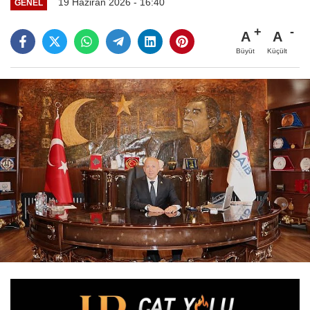
19 Haziran 2026 - 16:40
GENEL
A
A
Büyüt
Küçült