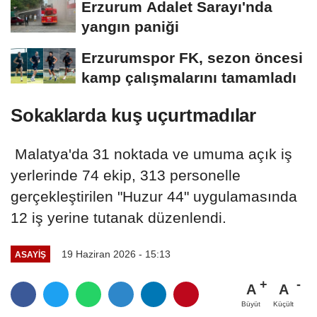
Erzurum Adalet Sarayı'nda
yangın paniği
Erzurumspor FK, sezon öncesi
kamp çalışmalarını tamamladı
Sokaklarda kuş uçurtmadılar
Malatya'da 31 noktada ve umuma açık iş
yerlerinde 74 ekip, 313 personelle
gerçekleştirilen "Huzur 44" uygulamasında
12 iş yerine tutanak düzenlendi.
19 Haziran 2026 - 15:13
ASAYİŞ
A
A
Büyüt
Küçült