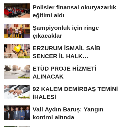
Polisler finansal okuryazarlık
eğitimi aldı
Şampiyonluk için ringe
çıkacaklar
ERZURUM İSMAİL SAİB
SENCER İL HALK
KÜTÜPHANESİ BAKIM VE
ETÜD PROJE HİZMETİ
ONARIM...
ALINACAK
92 KALEM DEMİRBAŞ TEMİNİ
İHALESİ
Vali Aydın Baruş; Yangın
kontrol altında