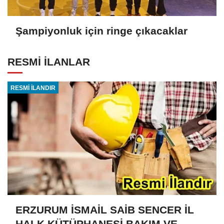
Şampiyonluk için ringe çıkacaklar
RESMİ İLANLAR
RESMİ İLANDIR
ERZURUM İSMAİL SAİB SENCER İL
HALK KÜTÜPHANESİ BAKIM VE