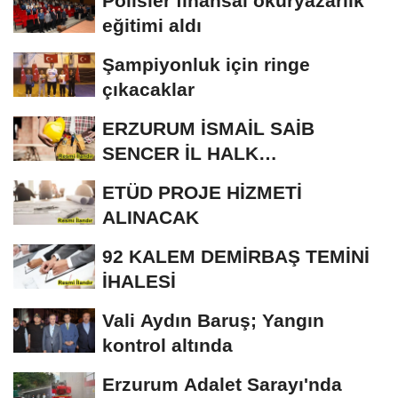
Polisler finansal okuryazarlık
eğitimi aldı
Şampiyonluk için ringe
çıkacaklar
ERZURUM İSMAİL SAİB
SENCER İL HALK
KÜTÜPHANESİ BAKIM VE
ETÜD PROJE HİZMETİ
ONARIM...
ALINACAK
92 KALEM DEMİRBAŞ TEMİNİ
İHALESİ
Vali Aydın Baruş; Yangın
kontrol altında
Erzurum Adalet Sarayı'nda