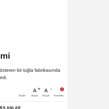
imi
gösteren bir tuğla fabrikasında
rdi.
A
A
Büyüt
Küçült
Yazdır
Yorumlar
İ İLANLAR