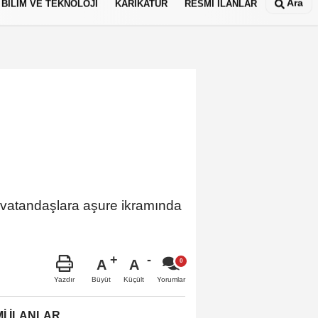
Ara
BİLİM VE TEKNOLOJİ
KARİKATÜR
RESMİ İLANLAR
 vatandaşlara aşure ikramında
A
A
Büyüt
Küçült
Yazdır
Yorumlar
İ İLANLAR