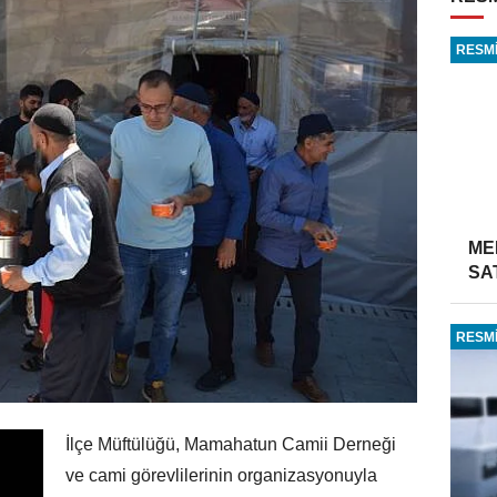
RESMİ
ME
SA
RESMİ
İlçe Müftülüğü, Mamahatun Camii Derneği
ve cami görevlilerinin organizasyonuyla