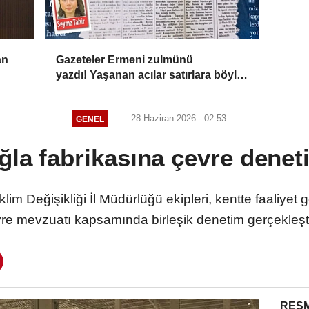
an
Gazeteler Ermeni zulmünü
yazdı! Yaşanan acılar satırlara böyle
yansıdı
28 Haziran 2026 - 02:53
GENEL
ğla fabrikasına çevre denet
klim Değişikliği İl Müdürlüğü ekipleri, kentte faaliyet 
re mevzuatı kapsamında birleşik denetim gerçekleşti
RESM