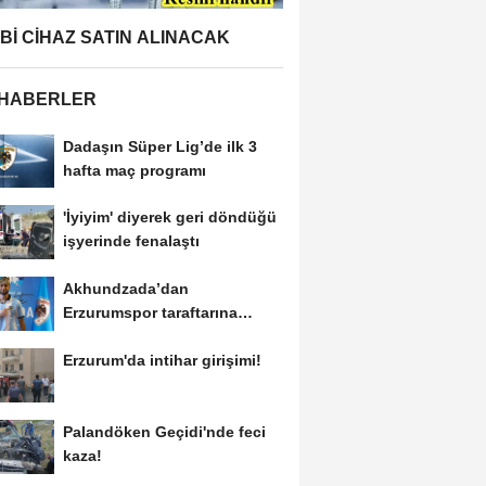
BBİ CİHAZ SATIN ALINACAK
 HABERLER
Dadaşın Süper Lig’de ilk 3
hafta maç programı
'İyiyim' diyerek geri döndüğü
işyerinde fenalaştı
Akhundzada’dan
Erzurumspor taraftarına
mesaj: "Geliyorum
Erzurum'da intihar girişimi!
Dadaşlar!"...
Palandöken Geçidi'nde feci
kaza!