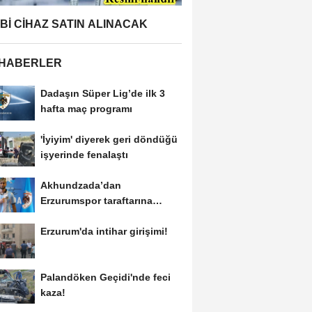
BBİ CİHAZ SATIN ALINACAK
 HABERLER
Dadaşın Süper Lig’de ilk 3
hafta maç programı
'İyiyim' diyerek geri döndüğü
işyerinde fenalaştı
Akhundzada’dan
Erzurumspor taraftarına
mesaj: "Geliyorum
Erzurum'da intihar girişimi!
Dadaşlar!"...
Palandöken Geçidi'nde feci
kaza!