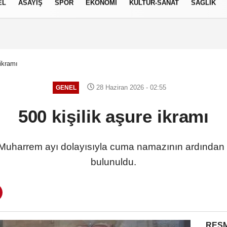
EL
ASAYİŞ
SPOR
EKONOMİ
KÜLTÜR-SANAT
SAĞLIK
8 AĞUSTOS 2026, CUMARTESI
 ikramı
28 Haziran 2026 - 02:55
GENEL
500 kişilik aşure ikramı
 Muharrem ayı dolayısıyla cuma namazının ardından
bulunuldu.
RESM