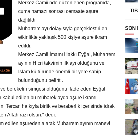
Merkez Camii'nde düzenlenen programda,
TI
cuma namazı sonrası cemaate aşure
dağıtıldı.
SON
Muharrem ayı dolayısıyla gerçekleştirilen
etkinlikte yaklaşık 500 kişiye aşure ikram
edildi.
Merkez Camii İmamı Hakkı Eyğal, Muharrem
ayının Hicri takvimin ilk ayı olduğunu ve
İslam kültüründe önemli bir yere sahip
bulunduğunu belirtti.
a ve bereketin simgesi olduğunu ifade eden Eyğal,
ı kabul edilen bu mübarek ayda aşure ikramı
i Tercan halkıyla birlik ve beraberlik içerisinde idrak
n Allah razı olsun." dedi.
ram edilen aşureden alarak Muharrem ayının manevi