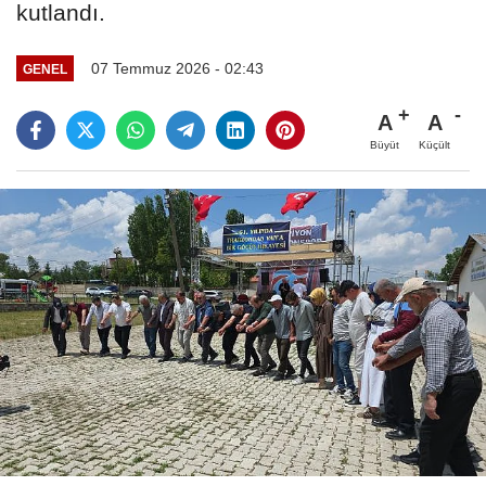
kutlandı.
07 Temmuz 2026 - 02:43
GENEL
A
A
Büyüt
Küçült