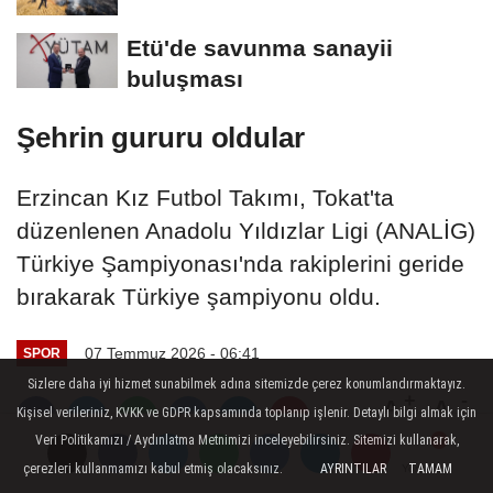
Etü'de savunma sanayii
buluşması
Şehrin gururu oldular
Erzincan Kız Futbol Takımı, Tokat'ta
düzenlenen Anadolu Yıldızlar Ligi (ANALİG)
Türkiye Şampiyonası'nda rakiplerini geride
bırakarak Türkiye şampiyonu oldu.
07 Temmuz 2026 - 06:41
SPOR
Sizlere daha iyi hizmet sunabilmek adına sitemizde çerez konumlandırmaktayız.
A
A
Kişisel verileriniz, KVKK ve GDPR kapsamında toplanıp işlenir. Detaylı bilgi almak için
Büyüt
Küçült
Veri Politikamızı / Aydınlatma Metnimizi inceleyebilirsiniz. Sitemizi kullanarak,
çerezleri kullanmamızı kabul etmiş olacaksınız.
AYRINTILAR
TAMAM
Yorumlar
Yorumlar