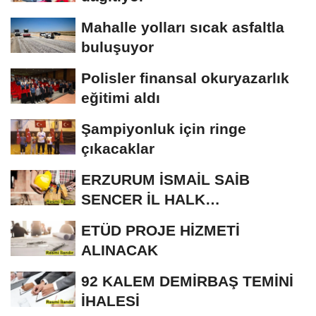
Mahalle yolları sıcak asfaltla
buluşuyor
Polisler finansal okuryazarlık
eğitimi aldı
Şampiyonluk için ringe
çıkacaklar
ERZURUM İSMAİL SAİB
SENCER İL HALK
KÜTÜPHANESİ BAKIM VE
ETÜD PROJE HİZMETİ
ONARIM...
ALINACAK
92 KALEM DEMİRBAŞ TEMİNİ
İHALESİ