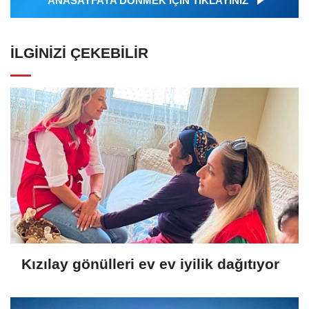
ANASAYFAYA DÖNMEK İÇİN TIKLAYINIZ
İLGINIZI ÇEKEBILIR
Kızılay gönülleri ev ev iyilik dağıtıyor