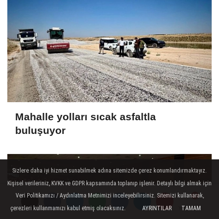
Mahalle yolları sıcak asfaltla
buluşuyor
Sizlere daha iyi hizmet sunabilmek adına sitemizde çerez konumlandırmaktayız.
Kişisel verileriniz, KVKK ve GDPR kapsamında toplanıp işlenir. Detaylı bilgi almak için
Veri Politikamızı / Aydınlatma Metnimizi inceleyebilirsiniz. Sitemizi kullanarak,
çerezleri kullanmamızı kabul etmiş olacaksınız.
AYRINTILAR
TAMAM
Yorumlar
Yorumlar