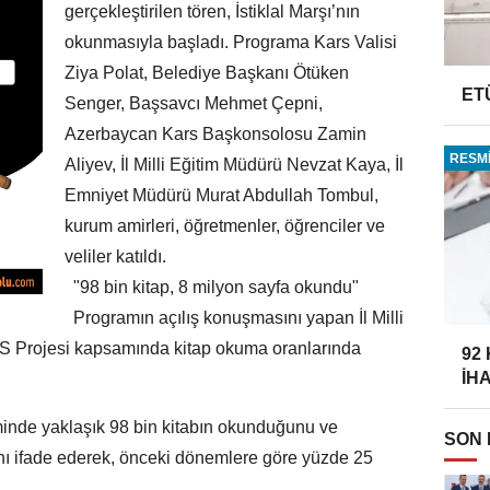
gerçekleştirilen tören, İstiklal Marşı’nın
okunmasıyla başladı. Programa Kars Valisi
Ziya Polat, Belediye Başkanı Ötüken
ET
Senger, Başsavcı Mehmet Çepni,
Azerbaycan Kars Başkonsolosu Zamin
RESMİ
Aliyev, İl Milli Eğitim Müdürü Nevzat Kaya, İl
Emniyet Müdürü Murat Abdullah Tombul,
kurum amirleri, öğretmenler, öğrenciler ve
veliler katıldı.
"98 bin kitap, 8 milyon sayfa okundu"
Programın açılış konuşmasını yapan İl Milli
 Projesi kapsamında kitap okuma oranlarında
92
İH
inde yaklaşık 98 bin kitabın okunduğunu ve
SON
ını ifade ederek, önceki dönemlere göre yüzde 25