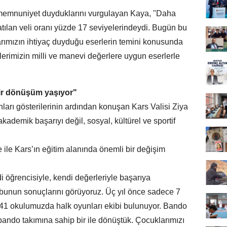
n memnuniyet duyduklarını vurgulayan Kaya, "Daha
ılan veli oranı yüzde 17 seviyelerindeydi. Bugün bu
larımızın ihtiyaç duyduğu eserlerin temini konusunda
lerimizin milli ve manevi değerlere uygun eserlerle
bir dönüşüm yaşıyor"
ları gösterilerinin ardından konuşan Kars Valisi Ziya
ademik başarıyı değil, sosyal, kültürel ve sportif
e ile Kars’ın eğitim alanında önemli bir değişim
 öğrencisiyle, kendi değerleriyle başarıya
bunun sonuçlarını görüyoruz. Üç yıl önce sadece 7
141 okulumuzda halk oyunları ekibi bulunuyor. Bando
bando takımına sahip bir ile dönüştük. Çocuklarımızı