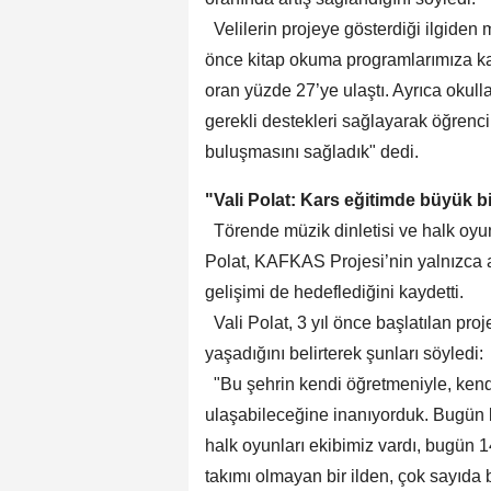
Velilerin projeye gösterdiği ilgide
önce kitap okuma programlarımıza kat
oran yüzde 27’ye ulaştı. Ayrıca okul
gerekli destekleri sağlayarak öğrenci
buluşmasını sağladık" dedi.
"Vali Polat: Kars eğitimde büyük 
Törende müzik dinletisi ve halk oyun
Polat, KAFKAS Projesi’nin yalnızca ak
gelişimi de hedeflediğini kaydetti.
Vali Polat, 3 yıl önce başlatılan proj
yaşadığını belirterek şunları söyledi:
"Bu şehrin kendi öğretmeniyle, kendi
ulaşabileceğine inanıyorduk. Bugün 
halk oyunları ekibimiz vardı, bugün 
takımı olmayan bir ilden, çok sayıda 