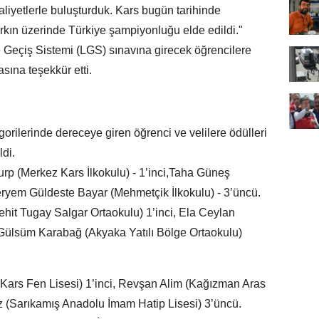
faaliyetlerle buluşturduk. Kars bugün tarihinde
ırkın üzerinde Türkiye şampiyonluğu elde edildi."
e Geçiş Sistemi (LGS) sınavına girecek öğrencilere
asına teşekkür etti.
rilerinde dereceye giren öğrenci ve velilere ödülleri
ldi.
rp (Merkez Kars İlkokulu) - 1’inci,Taha Güneş
Meryem Güldeste Bayar (Mehmetçik İlkokulu) - 3’üncü.
ehit Tugay Salgar Ortaokulu) 1’inci, Ela Ceylan
Gülsüm Karabağ (Akyaka Yatılı Bölge Ortaokulu)
 (Kars Fen Lisesi) 1’inci, Revşan Alim (Kağızman Aras
dız (Sarıkamış Anadolu İmam Hatip Lisesi) 3’üncü.