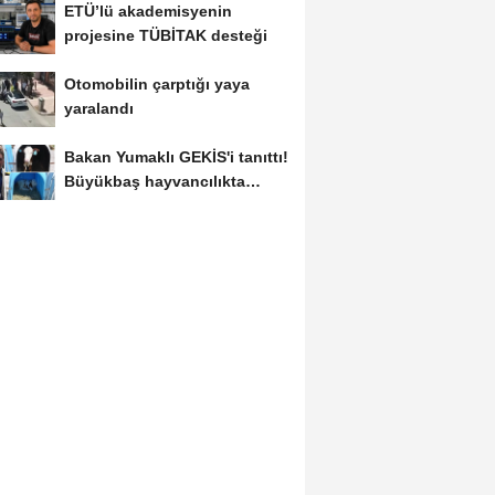
ETÜ’lü akademisyenin
projesine TÜBİTAK desteği
Otomobilin çarptığı yaya
yaralandı
Bakan Yumaklı GEKİS'i tanıttı!
Büyükbaş hayvancılıkta
"dijital...