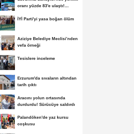
oranı yüzde 83'e ulaştı!
Erzurum da...
İYİ Parti'yi yasa boğan ölüm
Aziziye Belediye Meclisi’nden
vefa örneği
Tesislere inceleme
Erzurum'da sıvaların altından
tarih çıktı
Aracını yolun ortasında
durdurdu! Sürücüye saldırdı
Palandöken'de yaz kursu
coşkusu