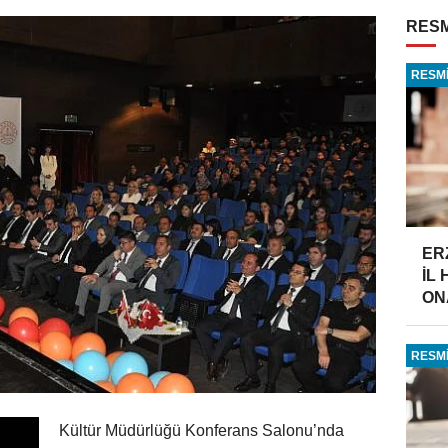
RESM
RESMİ
ER
İL
ONA
RESMİ
Kültür Müdürlüğü Konferans Salonu’nda