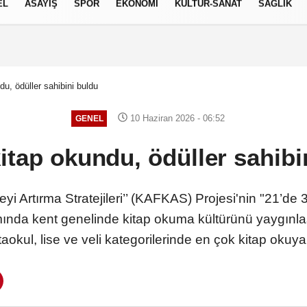
EL
ASAYİŞ
SPOR
EKONOMİ
KÜLTÜR-SANAT
SAĞLIK
7 AĞUSTOS 2026, CUMA
du, ödüller sahibini buldu
10 Haziran 2026 - 06:52
GENEL
kitap okundu, ödüller sahibi
liteyi Artırma Stratejileri’’ (KAFKAS) Projesi'nin "21
amında kent genelinde kitap okuma kültürünü yaygınla
aokul, lise ve veli kategorilerinde en çok kitap okuya