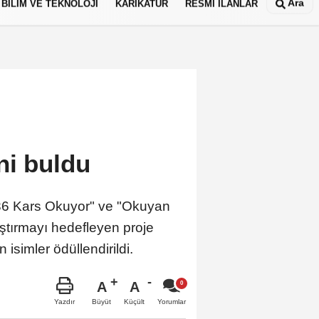
Ara
BİLİM VE TEKNOLOJİ
KARİKATÜR
RESMİ İLANLAR
ni buldu
’de 36 Kars Okuyor" ve "Okuyan
ştırmayı hedefleyen proje
n isimler ödüllendirildi.
A
A
Büyüt
Küçült
Yazdır
Yorumlar