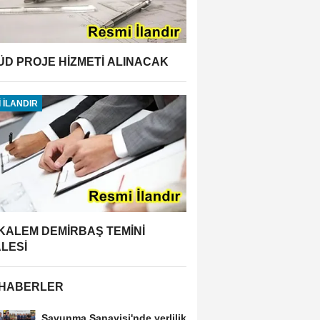
ÜD PROJE HİZMETİ ALINACAK
 İLANDIR
 KALEM DEMİRBAŞ TEMİNİ
ALESİ
 HABERLER
Savunma Sanayisi'nde yerlilik