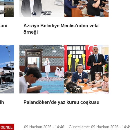
ranı
Aziziye Belediye Meclisi’nden vefa
örneği
ih
Palandöken'de yaz kursu coşkusu
09 Haziran 2026 - 14:46
Güncelleme: 09 Haziran 2026 - 14:4
GENEL