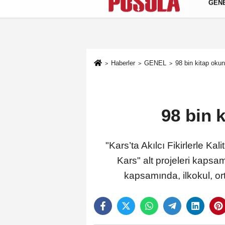
GEN
Künye
İletişim
Gizlilik Politikası
Haberler
GENEL
98 bin kitap okun
98 bin 
"Kars’ta Akılcı Fikirlerle Ka
Kars" alt projeleri kaps
kapsamında, ilkokul, ort