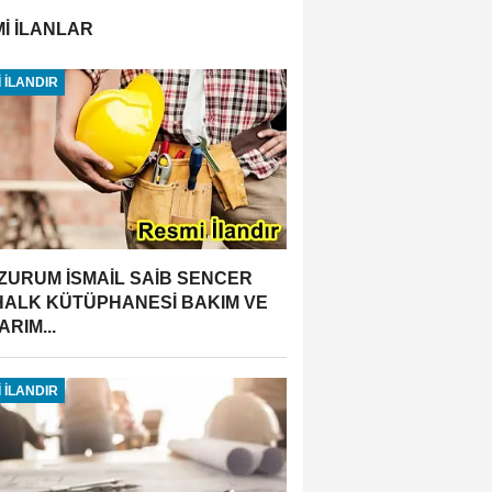
İ İLANLAR
 İLANDIR
ZURUM İSMAİL SAİB SENCER
 HALK KÜTÜPHANESİ BAKIM VE
RIM...
 İLANDIR