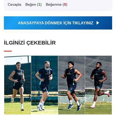
Cevapla
Beğen (
1
)
Beğenme (
0
)
ANASAYFAYA DÖNMEK İÇİN TIKLAYINIZ
İLGINIZI ÇEKEBILIR