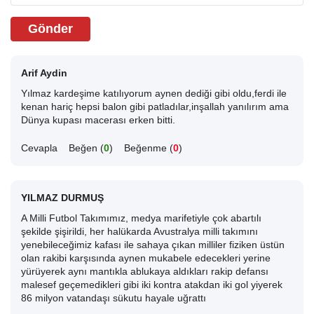
Gönder
Arif Aydin
Yılmaz kardeşime katılıyorum aynen dediği gibi oldu,ferdi ile
kenan hariç hepsi balon gibi patladılar,inşallah yanılırım ama
Dünya kupası macerası erken bitti.
Cevapla
Beğen (
0
)
Beğenme (
0
)
YILMAZ DURMUŞ
A Milli Futbol Takımımız, medya marifetiyle çok abartılı
şekilde şişirildi, her halükarda Avustralya milli takımını
yenebileceğimiz kafası ile sahaya çıkan milliler fiziken üstün
olan rakibi karşısında aynen mukabele edecekleri yerine
yürüyerek aynı mantıkla ablukaya aldıkları rakip defansı
malesef geçemedikleri gibi iki kontra atakdan iki gol yiyerek
86 milyon vatandaşı sükutu hayale uğrattı