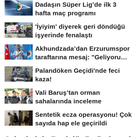
Dadaşın Süper Lig’de ilk 3
hafta maç programı
'İyiyim' diyerek geri döndüğü
işyerinde fenalaştı
Akhundzada’dan Erzurumspor
taraftarına mesaj: "Geliyorum
Dadaşlar!"...
Palandöken Geçidi'nde feci
kaza!
Vali Baruş’tan orman
sahalarında inceleme
Sentetik ecza operasyonu! Çok
sayıda hap ele geçirildi