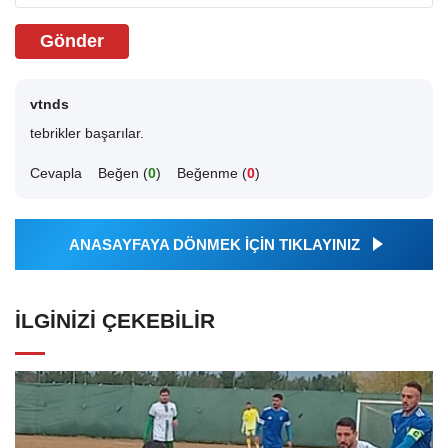
Gönder
vtnds
tebrikler başarılar.
Cevapla
Beğen (
0
)
Beğenme (
0
)
ANASAYFAYA DÖNMEK İÇİN TIKLAYINIZ
İLGINIZI ÇEKEBILIR