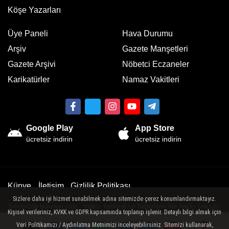
Köşe Yazarları
Üye Paneli
Hava Durumu
Arşiv
Gazete Manşetleri
Gazete Arşivi
Nöbetci Eczaneler
Karikatürler
Namaz Vakitleri
Google Play
App Store
ücretsiz indirin
ücretsiz indirin
Künye
İletişim
Gizlilik Politikası
Sizlere daha iyi hizmet sunabilmek adına sitemizde çerez konumlandırmaktayız.
Sitemizde bulunan yazı , video, fotoğraf ve haberlerin her hakkı saklıdır.
Kişisel verileriniz, KVKK ve GDPR kapsamında toplanıp işlenir. Detaylı bilgi almak için
İzinsiz veya kaynak gösterilemeden kullanılamaz.
Veri Politikamızı / Aydınlatma Metnimizi inceleyebilirsiniz. Sitemizi kullanarak,