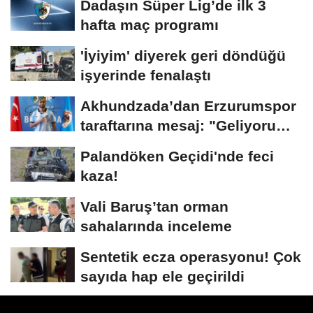
Dadaşın Süper Lig’de ilk 3
hafta maç programı
'İyiyim' diyerek geri döndüğü
işyerinde fenalaştı
Akhundzada’dan Erzurumspor
taraftarına mesaj: "Geliyorum
Dadaşlar!"...
Palandöken Geçidi'nde feci
kaza!
Vali Baruş’tan orman
sahalarında inceleme
Sentetik ecza operasyonu! Çok
sayıda hap ele geçirildi