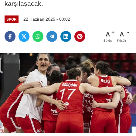
karşılaşacak.
22 Haziran 2025 - 00:02
SPOR
A
A
Büyüt
Küçült