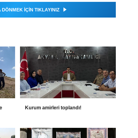
DÖNMEK İÇİN TIKLAYINIZ
e
Kurum amirleri toplandı!