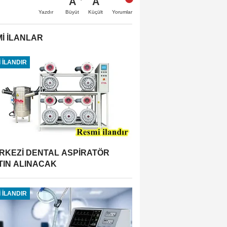
A
A
Büyüt
Küçült
Yazdır
Yorumlar
İ İLANLAR
 İLANDIR
RKEZİ DENTAL ASPİRATÖR
TIN ALINACAK
 İLANDIR