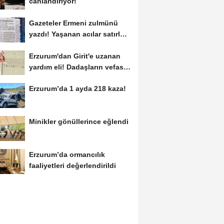
canlandırıyor!
Gazeteler Ermeni zulmünü
yazdı! Yaşanan acılar satırlara
böyle...
Erzurum'dan Girit'e uzanan
yardım eli! Dadaşların vefası
arşivlerden...
Erzurum’da 1 ayda 218 kaza!
Minikler gönüllerince eğlendi
Erzurum’da ormancılık
faaliyetleri değerlendirildi