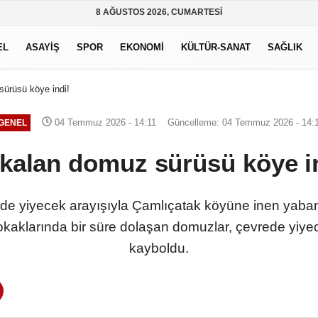
8 AĞUSTOS 2026, CUMARTESI
EL
ASAYİŞ
SPOR
EKONOMİ
KÜLTÜR-SANAT
SAĞLIK
ürüsü köye indi!
04 Temmuz 2026 - 14:11
Güncelleme: 04 Temmuz 2026 - 14:
GENEL
kalan domuz sürüsü köye i
nde yiyecek arayışıyla Çamlıçatak köyüne inen yaba
kaklarında bir süre dolaşan domuzlar, çevrede yiy
kayboldu.