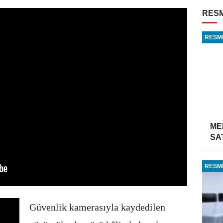
RESM
RESMİ
ME
SA
RESMİ
Güvenlik kamerasıyla kaydedilen