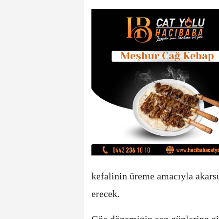
kefalinin üreme amacıyla akarsu
erecek.
Göç döneminin son günlerine gi