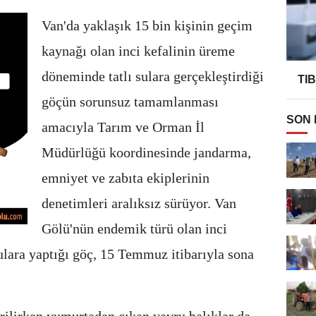
Van'da yaklaşık 15 bin kişinin geçim
kaynağı olan inci kefalinin üreme
döneminde tatlı sulara gerçekleştirdiği
TI
göçün sorunsuz tamamlanması
SON
amacıyla Tarım ve Orman İl
Müdürlüğü koordinesinde jandarma,
emniyet ve zabıta ekiplerinin
denetimleri aralıksız sürüyor. Van
Gölü'nün endemik türü olan inci
lara yaptığı göç, 15 Temmuz itibarıyla sona
rilirken yumurtadan çıkan yavru balıklar da