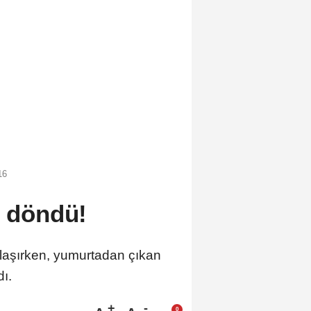
16
i döndü!
aşırken, yumurtadan çıkan
ı.