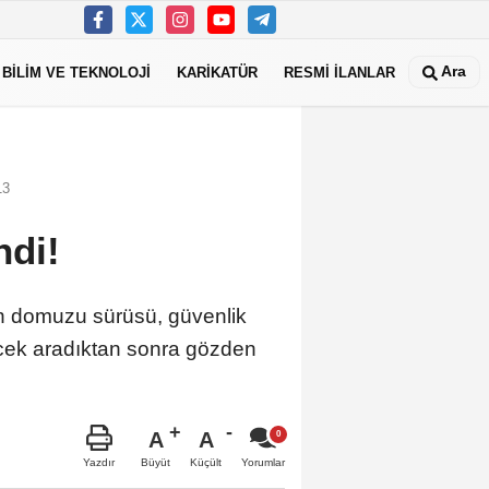
Ara
BİLİM VE TEKNOLOJİ
KARİKATÜR
RESMİ İLANLAR
13
ndi!
n domuzu sürüsü, güvenlik
ecek aradıktan sonra gözden
A
A
Büyüt
Küçült
Yazdır
Yorumlar