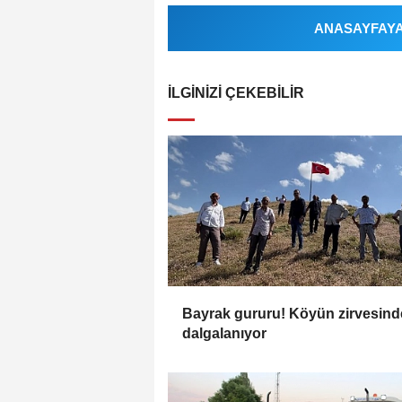
ANASAYFAYA 
İLGINIZI ÇEKEBILIR
Bayrak gururu! Köyün zirvesind
dalgalanıyor