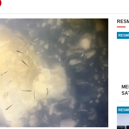
RESM
RESMİ
ME
SA
RESMİ