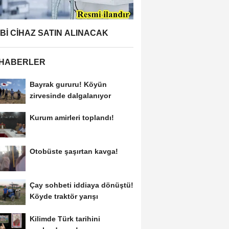
BBİ CİHAZ SATIN ALINACAK
 HABERLER
Bayrak gururu! Köyün
zirvesinde dalgalanıyor
Kurum amirleri toplandı!
Otobüste şaşırtan kavga!
Çay sohbeti iddiaya dönüştü!
Köyde traktör yarışı
Kilimde Türk tarihini