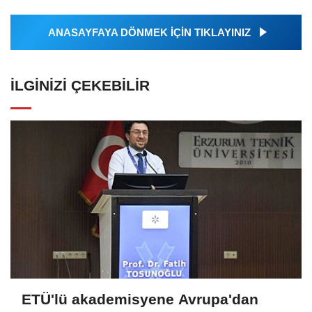
ANASAYFAYA DÖNMEK İÇİN TIKLAYINIZ
İLGINIZI ÇEKEBILIR
ETÜ'lü akademisyene Avrupa'dan