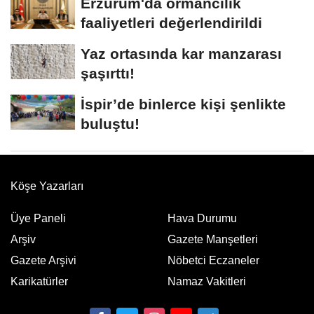
Erzurum'da ormancılık
faaliyetleri değerlendirildi
Yaz ortasında kar manzarası
şaşırttı!
İspir’de binlerce kişi şenlikte
buluştu!
Köşe Yazarları
Üye Paneli
Hava Durumu
Arşiv
Gazete Manşetleri
Gazete Arşivi
Nöbetci Eczaneler
Karikatürler
Namaz Vakitleri