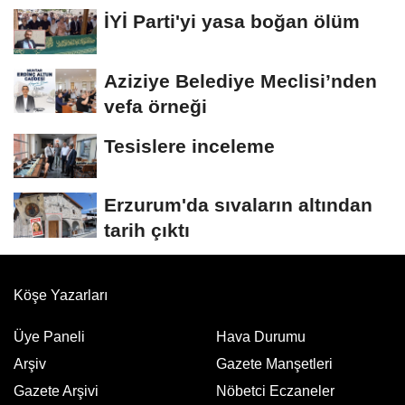
Erzurum da...
İYİ Parti'yi yasa boğan ölüm
Aziziye Belediye Meclisi’nden
vefa örneği
Tesislere inceleme
Erzurum'da sıvaların altından
tarih çıktı
Köşe Yazarları
Üye Paneli
Hava Durumu
Arşiv
Gazete Manşetleri
Gazete Arşivi
Nöbetci Eczaneler