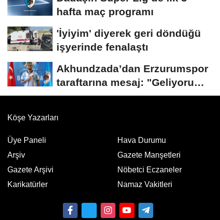
hafta maç programı
'İyiyim' diyerek geri döndüğü
işyerinde fenalaştı
Akhundzada’dan Erzurumspor
taraftarına mesaj: "Geliyorum
Dadaşlar!"...
Köşe Yazarları
Üye Paneli
Hava Durumu
Arşiv
Gazete Manşetleri
Gazete Arşivi
Nöbetci Eczaneler
Karikatürler
Namaz Vakitleri