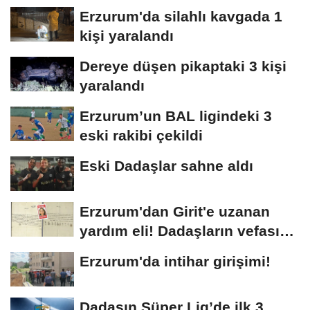
kuyruğu oluştu
Erzurum'da silahlı kavgada 1
kişi yaralandı
Dereye düşen pikaptaki 3 kişi
yaralandı
Erzurum’un BAL ligindeki 3
eski rakibi çekildi
Eski Dadaşlar sahne aldı
Erzurum'dan Girit'e uzanan
yardım eli! Dadaşların vefası
arşivlerden...
Erzurum'da intihar girişimi!
Dadaşın Süper Lig’de ilk 3