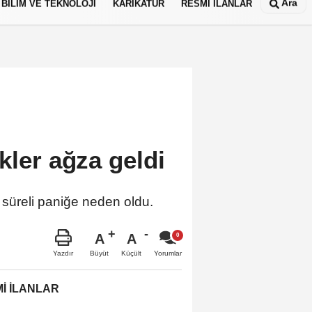
Ara
BİLİM VE TEKNOLOJİ
KARİKATÜR
RESMİ İLANLAR
kler ağza geldi
a süreli paniğe neden oldu.
A
A
Büyüt
Küçült
Yazdır
Yorumlar
İ İLANLAR