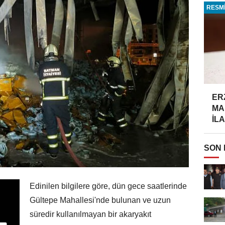
RESMİ
ER
MA
İLA
SON
Edinilen bilgilere göre, dün gece saatlerinde
Gültepe Mahallesi'nde bulunan ve uzun
süredir kullanılmayan bir akaryakıt