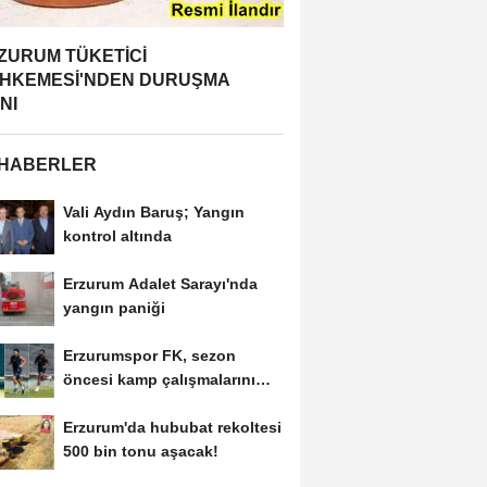
ZURUM TÜKETİCİ
HKEMESİ'NDEN DURUŞMA
NI
 HABERLER
Vali Aydın Baruş; Yangın
kontrol altında
Erzurum Adalet Sarayı'nda
yangın paniği
Erzurumspor FK, sezon
öncesi kamp çalışmalarını
tamamladı
Erzurum'da hububat rekoltesi
500 bin tonu aşacak!