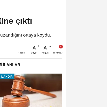
üne çıktı
dar uzandığını ortaya koydu.
A
A
Büyüt
Küçült
Yazdır
Yorumlar
İ İLANLAR
 İLANDIR