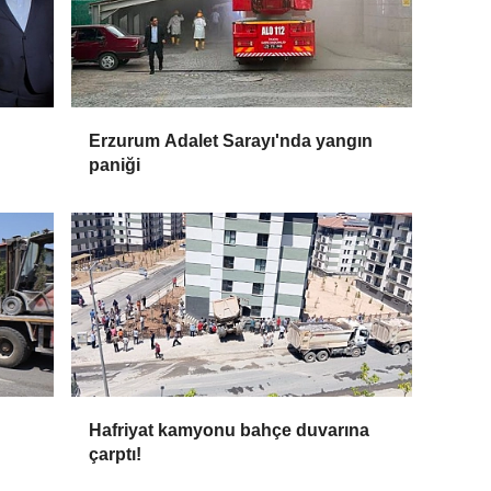
Erzurum Adalet Sarayı'nda yangın
paniği
Hafriyat kamyonu bahçe duvarına
çarptı!