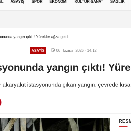
EL
ASAYİŞ
SPOR
EKONOMİ
KÜLTÜR-SANAT
SAĞLIK
6 AĞUSTOS 2026, PERŞEMBE
onunda yangın çıktı! Yürekler ağza geldi
06 Haziran 2026 - 14:12
ASAYİŞ
syonunda yangın çıktı! Yüre
r akaryakıt istasyonunda çıkan yangın, çevrede kıs
RESM