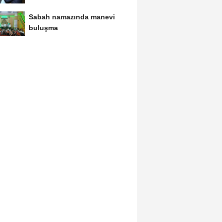
Sabah namazında manevi
buluşma