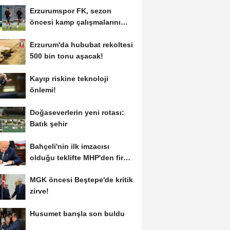
Erzurumspor FK, sezon
öncesi kamp çalışmalarını
tamamladı
Erzurum'da hububat rekoltesi
500 bin tonu aşacak!
Kayıp riskine teknoloji
önlemi!
Doğaseverlerin yeni rotası:
Batık şehir
Bahçeli'nin ilk imzacısı
olduğu teklifte MHP'den fire
var!
MGK öncesi Beştepe'de kritik
zirve!
Husumet barışla son buldu