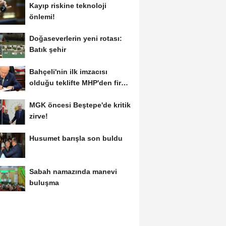
Kayıp riskine teknoloji
önlemi!
Doğaseverlerin yeni rotası:
Batık şehir
Bahçeli'nin ilk imzacısı
olduğu teklifte MHP'den fire
var!
MGK öncesi Beştepe'de kritik
zirve!
Husumet barışla son buldu
Sabah namazında manevi
buluşma