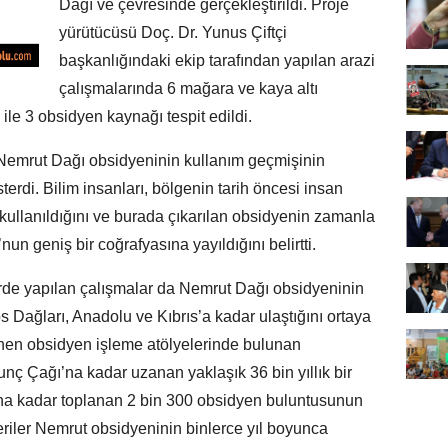
Dağı ve çevresinde gerçekleştirildi. Proje
yürütücüsü Doç. Dr. Yunus Çiftçi
başkanlığındaki ekip tarafından yapılan arazi
çalışmalarında 6 mağara ve kaya altı
 ile 3 obsidyen kaynağı tespit edildi.
 Nemrut Dağı obsidyeninin kullanım geçmişinin
erdi. Bilim insanları, bölgenin tarih öncesi insan
 kullanıldığını ve burada çıkarılan obsidyenin zamanla
un geniş bir coğrafyasına yayıldığını belirtti.
erde yapılan çalışmalar da Nemrut Dağı obsidyeninin
Dağları, Anadolu ve Kıbrıs’a kadar ulaştığını ortaya
nen obsidyen işleme atölyelerinde bulunan
unç Çağı’na kadar uzanan yaklaşık 36 bin yıllık bir
 ana kadar toplanan 2 bin 300 obsidyen buluntusunun
eriler Nemrut obsidyeninin binlerce yıl boyunca