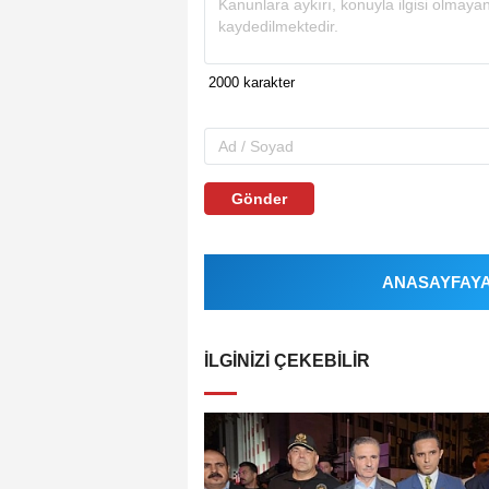
Gönder
ANASAYFAYA 
İLGINIZI ÇEKEBILIR