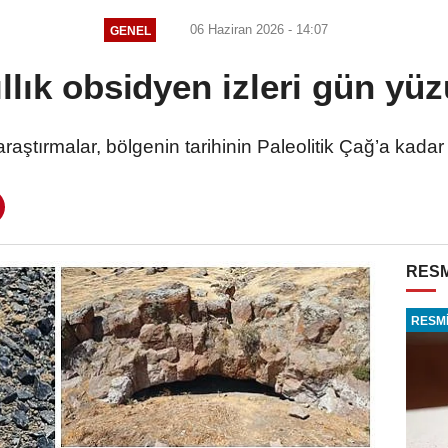
06 Haziran 2026 - 14:07
GENEL
ıllık obsidyen izleri gün yüz
l araştırmalar, bölgenin tarihinin Paleolitik Çağ’a ka
RESM
RESMİ