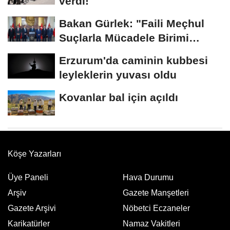
verdi!
Bakan Gürlek: "Faili Meçhul
Suçlarla Mücadele Birimi
kurduk"
Erzurum'da caminin kubbesi
leyleklerin yuvası oldu
Kovanlar bal için açıldı
Köşe Yazarları
Üye Paneli
Hava Durumu
Arşiv
Gazete Manşetleri
Gazete Arşivi
Nöbetci Eczaneler
Karikatürler
Namaz Vakitleri