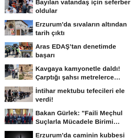
Bayılan vatandaş için seferber
oldular
Erzurum'da sıvaların altından
tarih çıktı
Aras EDAŞ’tan denetimde
başarı
Kavgaya kamyonetle daldı!
Çarptığı şahsı metrelerce
sürükledi
İntihar mektubu tefecileri ele
verdi!
Bakan Gürlek: "Faili Meçhul
Suçlarla Mücadele Birimi
kurduk"
Erzurum'da caminin kubbesi