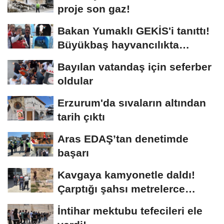
proje son gaz!
Bakan Yumaklı GEKİS'i tanıttı!
Büyükbaş hayvancılıkta
"dijital...
Bayılan vatandaş için seferber
oldular
Erzurum'da sıvaların altından
tarih çıktı
Aras EDAŞ’tan denetimde
başarı
Kavgaya kamyonetle daldı!
Çarptığı şahsı metrelerce
sürükledi
İntihar mektubu tefecileri ele