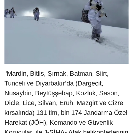
"Mardin, Bitlis, Şırnak, Batman, Siirt,
Tunceli ve Diyarbakır’da (Dargeçit,
Nusaybin, Beytüşşebap, Kozluk, Sason,
Dicle, Lice, Silvan, Eruh, Mazgirt ve Cizre
kırsalında) 131 tim, bin 174 Jandarma Özel
Harekat (JÖH), Komando ve Güvenlik
Korucuları ile J-SİHA- Atak helikopterlerinin