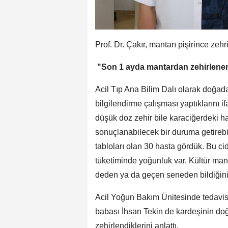
Prof. Dr. Çakır, mantarı pişirince zehr
"Son 1 ayda mantardan zehirlenen v
Acil Tıp Ana Bilim Dalı olarak doğada
bilgilendirme çalışması yaptıklarını i
düşük doz zehir bile karaciğerdeki ha
sonuçlanabilecek bir duruma getirebil
tabloları olan 30 hasta gördük. Bu ci
tüketiminde yoğunluk var. Kültür mant
deden ya da geçen seneden bildiğiniz
Acil Yoğun Bakım Ünitesinde tedavi
babası İhsan Tekin de kardeşinin do
zehirlendiklerini anlattı.