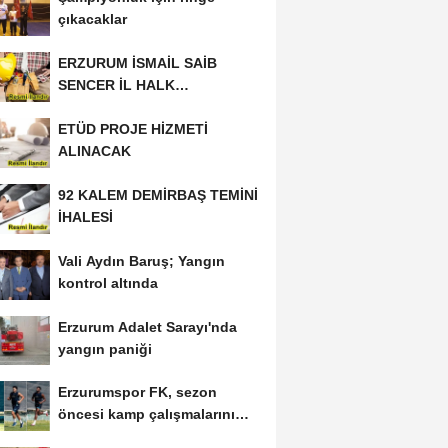
çıkacaklar
ERZURUM İSMAİL SAİB
SENCER İL HALK
KÜTÜPHANESİ BAKIM VE
ETÜD PROJE HİZMETİ
ONARIM...
ALINACAK
92 KALEM DEMİRBAŞ TEMİNİ
İHALESİ
Vali Aydın Baruş; Yangın
kontrol altında
Erzurum Adalet Sarayı'nda
yangın paniği
Erzurumspor FK, sezon
öncesi kamp çalışmalarını
tamamladı