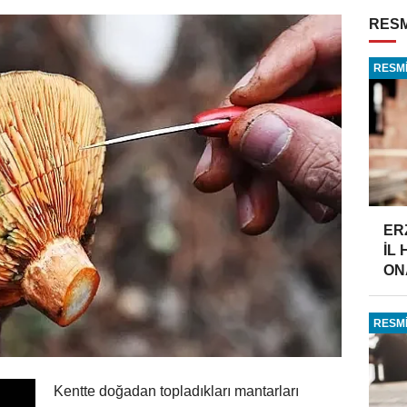
RESM
RESMİ
ER
İL
ONA
RESMİ
Kentte doğadan topladıkları mantarları