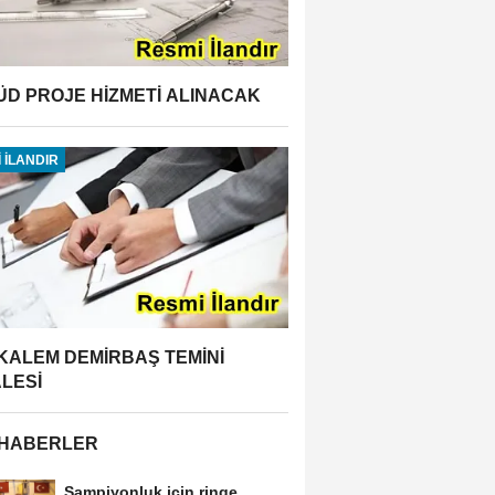
ÜD PROJE HİZMETİ ALINACAK
 İLANDIR
 KALEM DEMİRBAŞ TEMİNİ
ALESİ
 HABERLER
Şampiyonluk için ringe