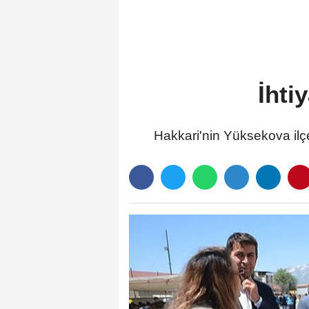
İhti
Hakkari'nin Yüksekova ilçes