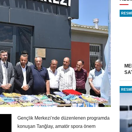
RESMİ
ME
SA
RESMİ
Gençlik Merkezi'nde düzenlenen programda
konuşan Tanğlay, amatör spora önem