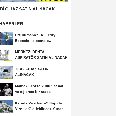
BBİ CİHAZ SATIN ALINACAK
 HABERLER
Erzurumspor FK, Festy
Ebosele ile prensip
anlaşmasına vardı
MERKEZİ DENTAL
ASPİRATÖR SATIN ALINACAK
TIBBİ CİHAZ SATIN
ALINACAK
MamekiFest'te kültür, sanat
ve eğlence bir arada
Kapıda Vize Nedir? Kapıda
Vize ile Gidilebilecek Yunan
Adaları