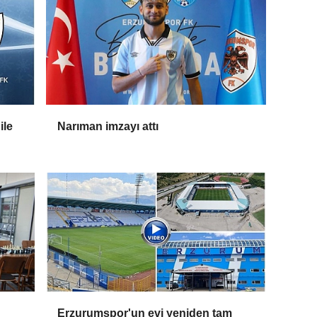
ile
Narıman imzayı attı
Erzurumspor'un evi yeniden tam