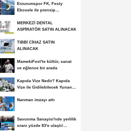
Erzurumspor FK, Festy
Ebosele ile prensip
anlaşmasına vardı
MERKEZİ DENTAL
ASPİRATÖR SATIN ALINACAK
TIBBİ CİHAZ SATIN
ALINACAK
MamekiFest'te kültür, sanat
ve eğlence bir arada
Kapıda Vize Nedir? Kapıda
Vize ile Gidilebilecek Yunan
Adaları
Narıman imzayı attı
Savunma Sanayisi'nde yerlilik
oranı yüzde 83'e ulaştı!