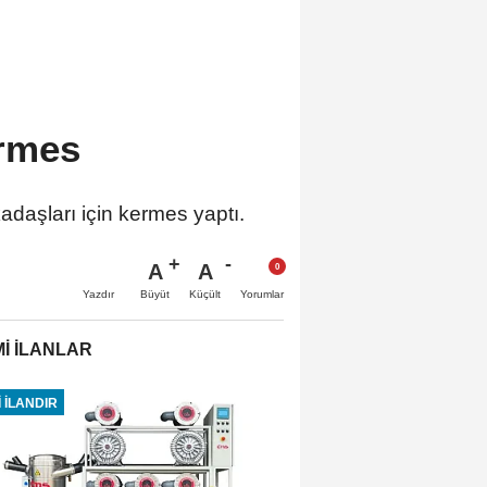
ermes
kadaşları için kermes yaptı.
A
A
Büyüt
Küçült
Yazdır
Yorumlar
İ İLANLAR
 İLANDIR