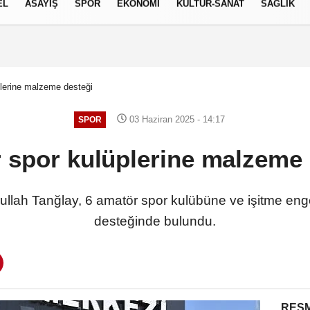
EL
ASAYİŞ
SPOR
EKONOMİ
KÜLTÜR-SANAT
SAĞLIK
7 AĞUSTOS 2026, CUMA
lerine malzeme desteği
03 Haziran 2025 - 14:17
SPOR
 spor kulüplerine malzeme 
ullah Tanğlay, 6 amatör spor kulübüne ve işitme en
desteğinde bulundu.
RESM