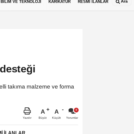
Ara
BİLİM VE TEKNOLOJİ
KARİKATÜR
RESMİ İLANLAR
desteği
gelli takıma malzeme ve forma
A
A
Büyüt
Küçült
Yazdır
Yorumlar
İ İLANLAR