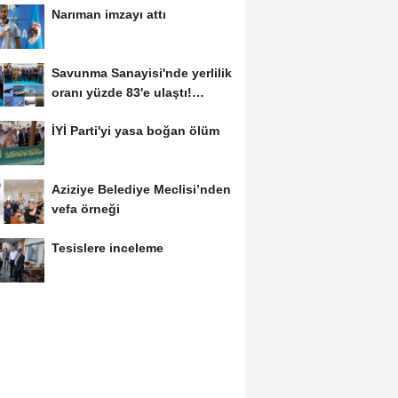
Narıman imzayı attı
Savunma Sanayisi'nde yerlilik
oranı yüzde 83'e ulaştı!
Erzurum da...
İYİ Parti'yi yasa boğan ölüm
Aziziye Belediye Meclisi’nden
vefa örneği
Tesislere inceleme