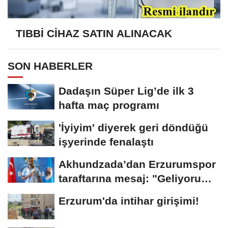
TIBBİ CİHAZ SATIN ALINACAK
SON HABERLER
Dadaşın Süper Lig’de ilk 3
hafta maç programı
'İyiyim' diyerek geri döndüğü
işyerinde fenalaştı
Akhundzada’dan Erzurumspor
taraftarına mesaj: "Geliyorum
Dadaşlar!"...
Erzurum'da intihar girişimi!