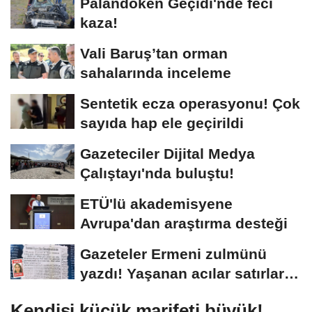
Palandöken Geçidi'nde feci
kaza!
Vali Baruş’tan orman
sahalarında inceleme
Sentetik ecza operasyonu! Çok
sayıda hap ele geçirildi
Gazeteciler Dijital Medya
Çalıştayı'nda buluştu!
ETÜ'lü akademisyene
Avrupa'dan araştırma desteği
Gazeteler Ermeni zulmünü
yazdı! Yaşanan acılar satırlara
böyle...
Kendisi küçük marifeti büyük!