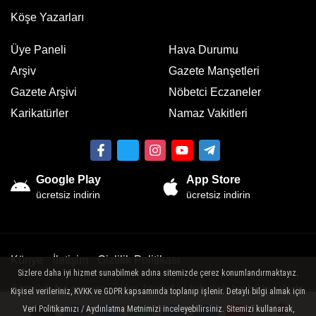
Köşe Yazarları
Üye Paneli
Hava Durumu
Arşiv
Gazete Manşetleri
Gazete Arşivi
Nöbetci Eczaneler
Karikatürler
Namaz Vakitleri
Google Play
App Store
ücretsiz indirin
ücretsiz indirin
Künye
İletişim
Gizlilik Politikası
Sizlere daha iyi hizmet sunabilmek adına sitemizde çerez konumlandırmaktayız.
Sitemizde bulunan yazı , video, fotoğraf ve haberlerin her hakkı saklıdır.
Kişisel verileriniz, KVKK ve GDPR kapsamında toplanıp işlenir. Detaylı bilgi almak için
İzinsiz veya kaynak gösterilemeden kullanılamaz.
Veri Politikamızı / Aydınlatma Metnimizi inceleyebilirsiniz. Sitemizi kullanarak,