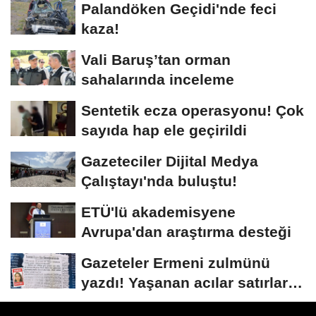
Palandöken Geçidi'nde feci
kaza!
Vali Baruş’tan orman
sahalarında inceleme
Sentetik ecza operasyonu! Çok
sayıda hap ele geçirildi
Gazeteciler Dijital Medya
Çalıştayı'nda buluştu!
ETÜ'lü akademisyene
Avrupa'dan araştırma desteği
Gazeteler Ermeni zulmünü
yazdı! Yaşanan acılar satırlara
böyle...