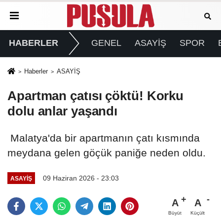
HABERLER
GENEL
ASAYİŞ
SPOR
Haberler
ASAYİŞ
Apartman çatısı çöktü! Korku
dolu anlar yaşandı
Malatya'da bir apartmanın çatı kısmında
meydana gelen göçük paniğe neden oldu.
09 Haziran 2026 - 23:03
ASAYİŞ
A
A
Büyüt
Küçült