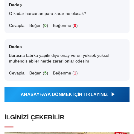
Dadaş
O kadar harcanan para zarar ne olucak?
Cevapla
Beğen (
0
)
Beğenme (
0
)
Dadas
Burasna fabrka yapilir diye onay veren yuksek yuksel
muhendis abiler nerde zarari onlar odesim
Cevapla
Beğen (
5
)
Beğenme (
1
)
ANASAYFAYA DÖNMEK İÇİN TIKLAYINIZ
İLGINIZI ÇEKEBILIR