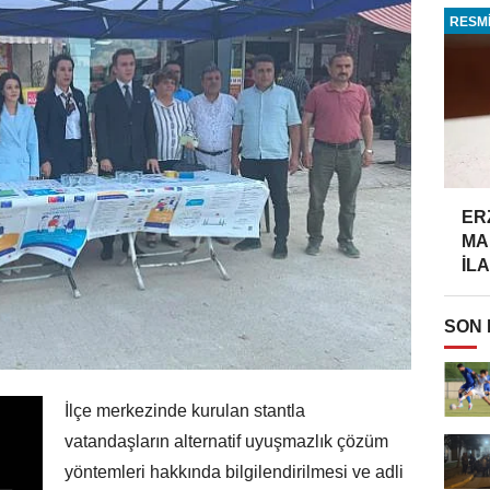
RESMİ
ER
MA
İLA
SON
İlçe merkezinde kurulan stantla
vatandaşların alternatif uyuşmazlık çözüm
yöntemleri hakkında bilgilendirilmesi ve adli