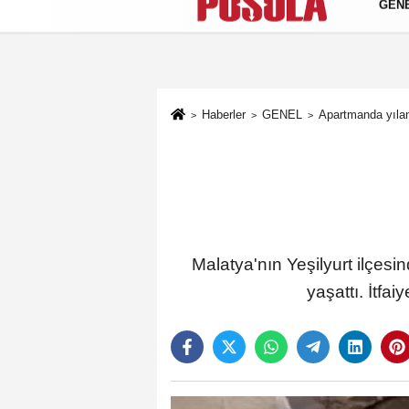
GEN
Künye
İletişim
Gizlilik Politikası
Haberler
GENEL
Apartmanda yılan
Malatya'nın Yeşilyurt ilçesi
yaşattı. İtfa