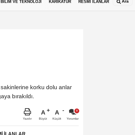
Ara
BİLİM VE TEKNOLOJİ
KARİKATÜR
RESMİ İLANLAR
 sakinlerine korku dolu anlar
aya bırakıldı.
A
A
Büyüt
Küçült
Yazdır
Yorumlar
İ İLANLAR