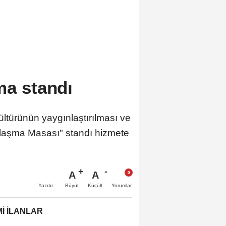
ma standı
ltürünün yaygınlaştırılması ve
laşma Masası" standı hizmete
A
A
Büyüt
Küçült
Yazdır
Yorumlar
İ İLANLAR