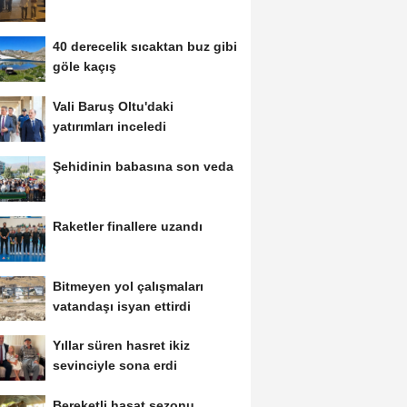
40 derecelik sıcaktan buz gibi
göle kaçış
Vali Baruş Oltu'daki
yatırımları inceledi
Şehidinin babasına son veda
Raketler finallere uzandı
Bitmeyen yol çalışmaları
vatandaşı isyan ettirdi
Yıllar süren hasret ikiz
sevinciyle sona erdi
Bereketli hasat sezonu