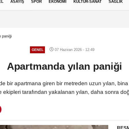
EL
ASAYİŞ
SPOR
EKONOMİ
KÜLTÜR-SANAT
SAĞLIK
6 AĞUSTOS 2026, PERŞEMBE
 paniği
07 Haziran 2026 - 12:49
GENEL
Apartmanda yılan paniği
nde bir apartmana giren bir metreden uzun yılan, bina
iye ekipleri tarafından yakalanan yılan, daha sonra doğ
RESM