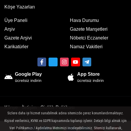
Köşe Yazarları
Üye Paneli
Hava Durumu
Arşiv
Gazete Manşetleri
Gazete Arşivi
Nöbetci Eczaneler
Karikatürler
Namaz Vakitleri
Google Play
App Store
ücretsiz indirin
ücretsiz indirin
Künye
İletişim
Gizlilik Politikası
Sizlere daha iyi hizmet sunabilmek adına sitemizde çerez konumlandırmaktayız.
Sitemizde bulunan yazı , video, fotoğraf ve haberlerin her hakkı saklıdır.
Kişisel verileriniz, KVKK ve GDPR kapsamında toplanıp işlenir. Detaylı bilgi almak için
İzinsiz veya kaynak gösterilemeden kullanılamaz.
Veri Politikamızı / Aydınlatma Metnimizi inceleyebilirsiniz. Sitemizi kullanarak,