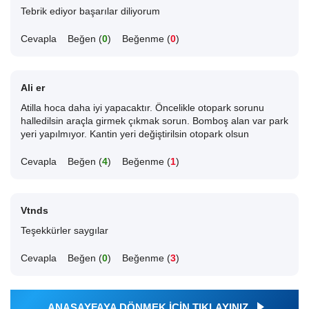
Tebrik ediyor başarılar diliyorum
Cevapla
Beğen (
0
)
Beğenme (
0
)
Ali er
Atilla hoca daha iyi yapacaktır. Öncelikle otopark sorunu
halledilsin araçla girmek çıkmak sorun. Bomboş alan var park
yeri yapılmıyor. Kantin yeri değiştirilsin otopark olsun
Cevapla
Beğen (
4
)
Beğenme (
1
)
Vtnds
Teşekkürler saygılar
Cevapla
Beğen (
0
)
Beğenme (
3
)
ANASAYFAYA DÖNMEK İÇİN TIKLAYINIZ