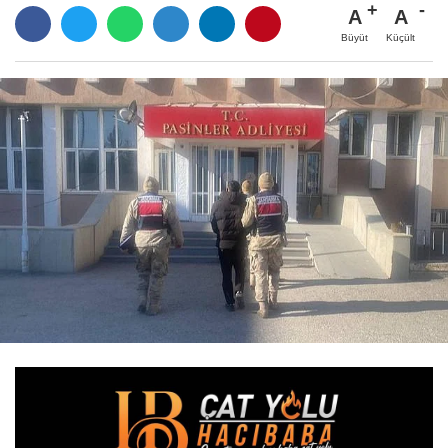
A
A
Büyüt
Küçült