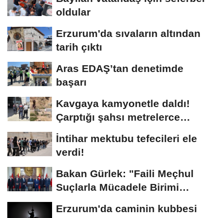
oldular
Erzurum'da sıvaların altından
tarih çıktı
Aras EDAŞ’tan denetimde
başarı
Kavgaya kamyonetle daldı!
Çarptığı şahsı metrelerce
sürükledi
İntihar mektubu tefecileri ele
verdi!
Bakan Gürlek: "Faili Meçhul
Suçlarla Mücadele Birimi
kurduk"
Erzurum'da caminin kubbesi