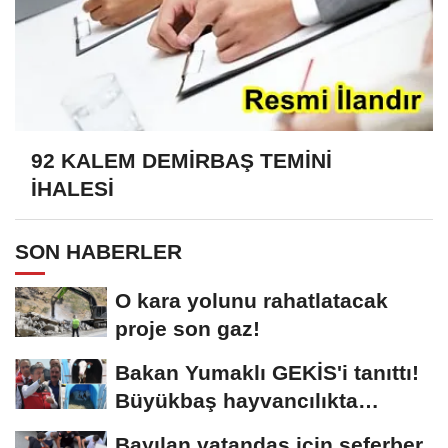
92 KALEM DEMİRBAŞ TEMİNİ
İHALESİ
SON HABERLER
O kara yolunu rahatlatacak
proje son gaz!
Bakan Yumaklı GEKİS'i tanıttı!
Büyükbaş hayvancılıkta
"dijital...
Bayılan vatandaş için seferber