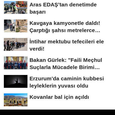
Aras EDAŞ’tan denetimde
başarı
Kavgaya kamyonetle daldı!
Çarptığı şahsı metrelerce
sürükledi
İntihar mektubu tefecileri ele
verdi!
Bakan Gürlek: "Faili Meçhul
Suçlarla Mücadele Birimi
kurduk"
Erzurum'da caminin kubbesi
leyleklerin yuvası oldu
Kovanlar bal için açıldı