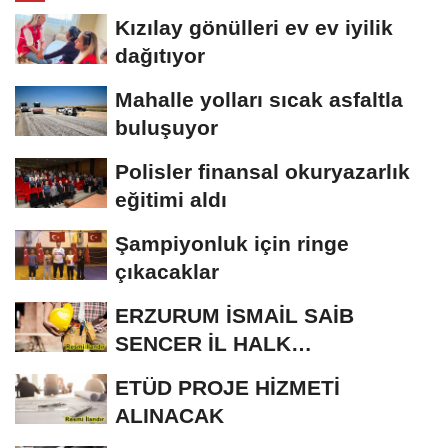
Kızılay gönülleri ev ev iyilik
dağıtıyor
Mahalle yolları sıcak asfaltla
buluşuyor
Polisler finansal okuryazarlık
eğitimi aldı
Şampiyonluk için ringe
çıkacaklar
ERZURUM İSMAİL SAİB
SENCER İL HALK
KÜTÜPHANESİ BAKIM VE
ETÜD PROJE HİZMETİ
ONARIM...
ALINACAK