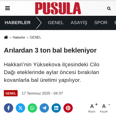
HABERLER
GENEL
ASAYİŞ
SPOR
Haberler
GENEL
Arılardan 3 ton bal bekleniyor
Hakkari’nin Yüksekova ilçesindeki Cilo
Dağı eteklerinde aylar öncesi bırakılan
kovanlarla bal üretimi yapılıyor.
17 Temmuz 2025 - 04:37
GENEL
A
A
Büyüt
Küçült