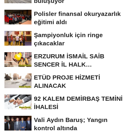
buluşuyor
Polisler finansal okuryazarlık
eğitimi aldı
Şampiyonluk için ringe
çıkacaklar
ERZURUM İSMAİL SAİB
SENCER İL HALK
KÜTÜPHANESİ BAKIM VE
ETÜD PROJE HİZMETİ
ONARIM...
ALINACAK
92 KALEM DEMİRBAŞ TEMİNİ
İHALESİ
Vali Aydın Baruş; Yangın
kontrol altında