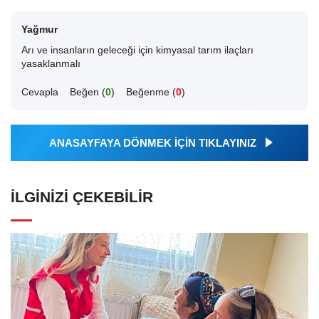
Yağmur
Arı ve insanların geleceği için kimyasal tarım ilaçları
yasaklanmalı
Cevapla
Beğen (
0
)
Beğenme (
0
)
ANASAYFAYA DÖNMEK İÇİN TIKLAYINIZ
İLGINIZI ÇEKEBILIR