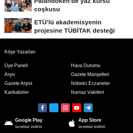
Palandöken'de yaz kursu
coşkusu
ETÜ’lü akademisyenin
projesine TÜBİTAK desteği
Köşe Yazarları
Üye Paneli
Hava Durumu
Arşiv
Gazete Manşetleri
Gazete Arşivi
Nöbetci Eczaneler
Karikatürler
Namaz Vakitleri
Google Play
App Store
ücretsiz indirin
ücretsiz indirin