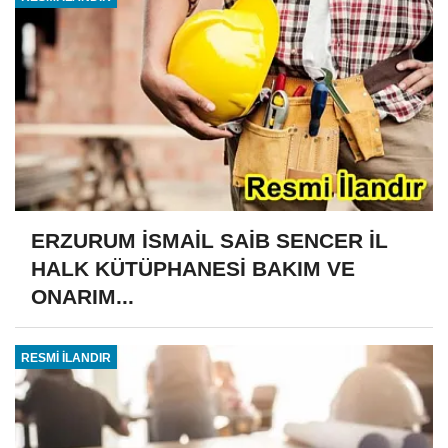
ERZURUM İSMAİL SAİB SENCER İL
HALK KÜTÜPHANESİ BAKIM VE
ONARIM...
RESMİ İLANDIR