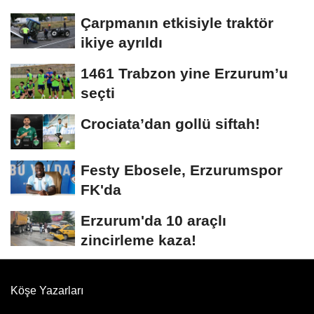
bedeli ağır...
Çarpmanın etkisiyle traktör
ikiye ayrıldı
1461 Trabzon yine Erzurum’u
seçti
Crociata’dan gollü siftah!
Festy Ebosele, Erzurumspor
FK'da
Erzurum'da 10 araçlı
zincirleme kaza!
Köşe Yazarları