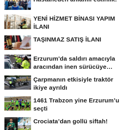
YENİ HİZMET BİNASI YAPIM
İLANI
TAŞINMAZ SATIŞ İLANI
Erzurum'da saldırı amacıyla
aracından inen sürücüye
bedeli ağır...
Çarpmanın etkisiyle traktör
ikiye ayrıldı
1461 Trabzon yine Erzurum’u
seçti
Crociata’dan gollü siftah!