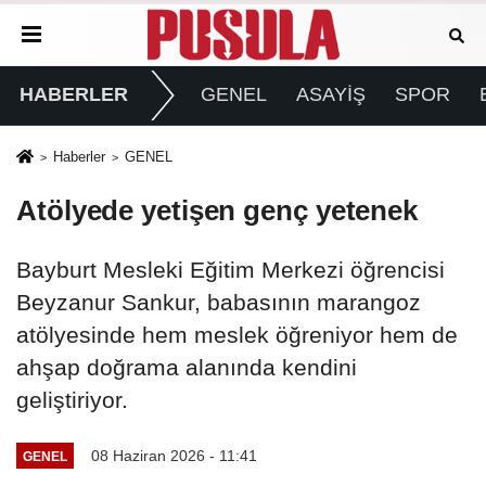
HABERLER
GENEL
ASAYİŞ
SPOR
Haberler
GENEL
Atölyede yetişen genç yetenek
Bayburt Mesleki Eğitim Merkezi öğrencisi
Beyzanur Sankur, babasının marangoz
atölyesinde hem meslek öğreniyor hem de
ahşap doğrama alanında kendini
geliştiriyor.
08 Haziran 2026 - 11:41
GENEL