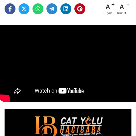
A
A
Büyüt
Küçült