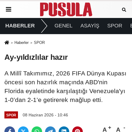
HABERLER
GENEL
ASAYİŞ
SPOR
Haberler
SPOR
Ay-yıldızlılar hazır
A Millî Takımımız, 2026 FIFA Dünya Kupası
öncesi son hazırlık maçında ABD'nin
Florida eyaletinde karşılaştığı Venezuela'yı
1-0’dan 2-1’e getirerek mağlup etti.
08 Haziran 2026 - 10:46
SPOR
A
A