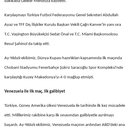
dakikada Gleiker Mendoza kaydetti.
Karşılaşmayı Türkiye Futbol Federasyonu Genel Sekreteri Abdullah
Ayaz ve TFF Dış İlişkiler Kurulu Başkan Vekili Çağrı Kanver'in yanı sıra
T.C. Vaşington Büyükelçisi Sedat Önal ve T.C. Miami Başkonsolosu
Resul Şahinol da takip etti.
Ay-Yıldızlı ekibimiz, Dünya Kupası hazırlıkları kapsamında ilk maçında
Chobani Stadyumu Fenerbahçe Şükrü Saracoğlu Spor Kompleksi'nde
karşılaştığı Kuzey Makedonya'yı 4-0 mağlup etmişti.
Venezuela ile ilk maç, ilk galibiyet
Türkiye, Güney Amerika ülkesi Venezuela ile tarihinde ilk kez mücadele
etti. Millîlerimiz rakibine karşı ilk sınavından galibiyetle ayrılmayı
başardı. Ay-Yıldızlı ekibimiz, Venezuela maçının ardından ABD'deki ana