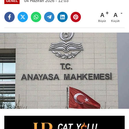
04 Haziran 2026 - 12:03
GENEL
A
A
Büyüt
Küçült