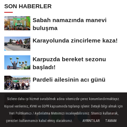
SON HABERLER
Sabah namazında manevi
buluşma
Karayolunda zincirleme kaza!
Karpuzda bereket sezonu
başladı!
Pardeli ailesinin acı günü
Doğaseverlerin yeni rotası:
Sizlere daha iyi hizmet sunabilmek adına sitemizde çerez konumlandırmaktayız.
Batık şehir
Kişisel verileriniz, KVKK ve GDPR kapsamında toplanıp işlenir. Detaylı bilgi almak için
Veri Politikamızı / Aydınlatma Metnimizi inceleyebilirsiniz. Sitemizi kullanarak,
MGK öncesi Beştepe'de kritik
çerezleri kullanmamızı kabul etmiş olacaksınız.
AYRINTILAR
TAMAM
Yorumlar
Yorumlar
zirve!