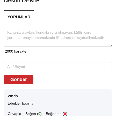
Nesrin DEMİR
YORUMLAR
Gönder
vtnds
tebrikler baarılar.
Cevapla
Beğen (
0
)
Beğenme (
0
)