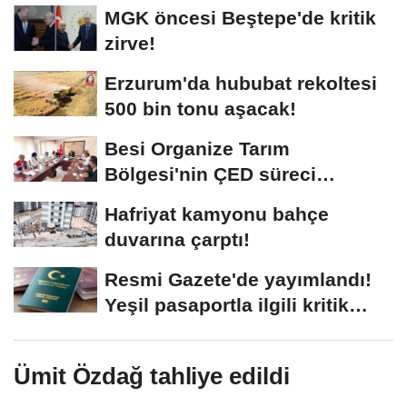
MGK öncesi Beştepe'de kritik
zirve!
Erzurum'da hububat rekoltesi
500 bin tonu aşacak!
Besi Organize Tarım
Bölgesi'nin ÇED süreci
masada
Hafriyat kamyonu bahçe
duvarına çarptı!
Resmi Gazete'de yayımlandı!
Yeşil pasaportla ilgili kritik
karar
Ümit Özdağ tahliye edildi