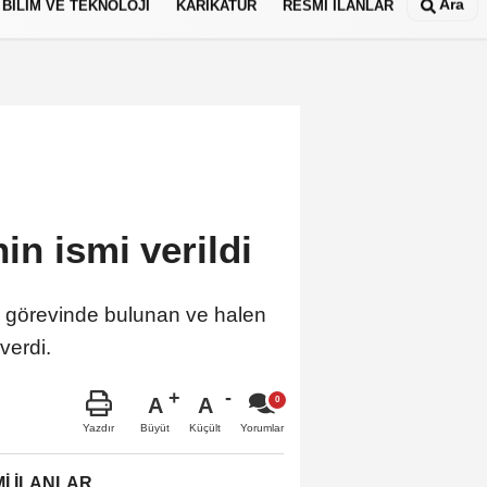
Ara
BİLİM VE TEKNOLOJİ
KARİKATÜR
RESMİ İLANLAR
in ismi verildi
ik görevinde bulunan ve halen
verdi.
A
A
Büyüt
Küçült
Yazdır
Yorumlar
İ İLANLAR