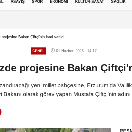
EL
ASAYİŞ
SPOR
EKONOMİ
KÜLTÜR-SANAT
SAĞLIK
8 AĞUSTOS 2026, CUMARTESI
 projesine Bakan Çiftçi'nin ismi verildi
01 Haziran 2026 - 14:17
GENEL
zde projesine Bakan Çiftçi'n
azandıracağı yeni millet bahçesine, Erzurum’da Valil
eri Bakanı olarak görev yapan Mustafa Çiftçi’nin adını 
RESM