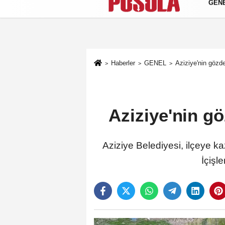
GEN
Künye
İletişim
Gizlilik Politikası
Haberler
GENEL
Aziziye'nin gözde
Aziziye'nin gö
Aziziye Belediyesi, ilçeye k
İçişl