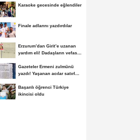
Karaoke gecesinde eğlendiler
Finale adlarını yazdırdılar
Erzurum’dan Girit’e uzanan
yardım eli! Dadaşların vefası
arşivlerden...
Gazeteler Ermeni zulmünü
yazdı! Yaşanan acılar satırlara
böyle...
Başarılı öğrenci Türkiye
ikincisi oldu