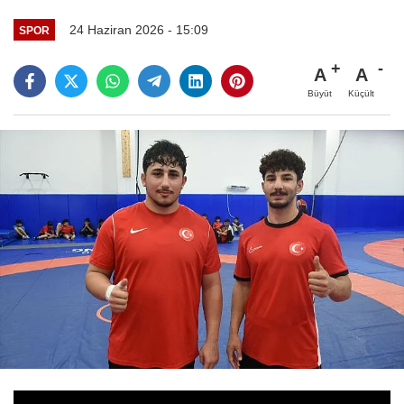
24 Haziran 2026 - 15:09
SPOR
A
A
Büyüt
Küçült