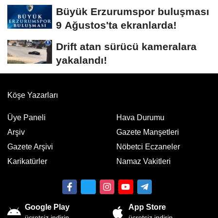
Büyük Erzurumspor buluşması
9 Ağustos'ta ekranlarda!
Drift atan sürücü kameralara
yakalandı!
Köşe Yazarları
Üye Paneli
Hava Durumu
Arşiv
Gazete Manşetleri
Gazete Arşivi
Nöbetci Eczaneler
Karikatürler
Namaz Vakitleri
Google Play
App Store
ücretsiz indirin
ücretsiz indirin