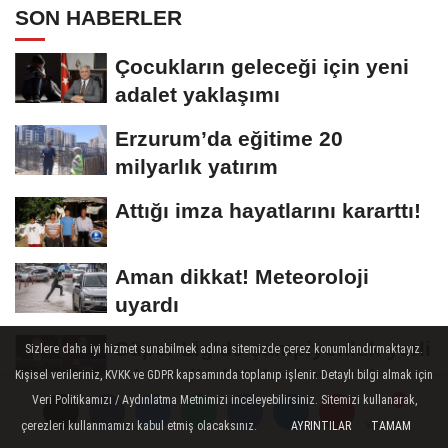
SON HABERLER
Çocukların geleceği için yeni
adalet yaklaşımı
Erzurum’da eğitime 20
milyarlık yatırım
Attığı imza hayatlarını kararttı!
Aman dikkat! Meteoroloji
uyardı
Süper Lig’de şampiyonluk yerli
Sizlere daha iyi hizmet sunabilmek adına sitemizde çerez konumlandırmaktayız.
teknik direktörlerden geçiyor
Kişisel verileriniz, KVKK ve GDPR kapsamında toplanıp işlenir. Detaylı bilgi almak için
Veri Politikamızı / Aydınlatma Metnimizi inceleyebilirsiniz. Sitemizi kullanarak,
Erzurum’da mutfak stresi iş
çerezleri kullanmamızı kabul etmiş olacaksınız.
AYRINTILAR
TAMAM
Yorumlar
Yorumlar