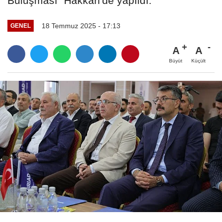
Buluşması" Hakkari'de yapıldı.
18 Temmuz 2025 - 17:13
GENEL
A
A
Büyüt
Küçült