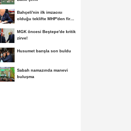
Bahçeli'nin ilk imzacısı
olduğu teklifte MHP'den fire
var!
MGK öncesi Beştepe'de kritik
zirve!
Husumet barışla son buldu
Sabah namazında manevi
buluşma