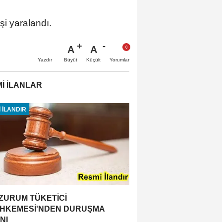
i yaralandı.
A
A
Büyüt
Küçült
Yazdır
Yorumlar
İ İLANLAR
 İLANDIR
ZURUM TÜKETİCİ
HKEMESİ'NDEN DURUŞMA
NI