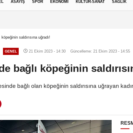
EL
ASAYİŞ
SPOR
EKONOMİ
KÜLTÜR-SANAT
SAĞLIK
6 AĞUSTOS 2026, PERŞEMBE
köpeğinin saldırısına uğradı!
21 Ekim 2023 - 14:30
Güncelleme: 21 Ekim 2023 - 14:55
GENEL
e bağlı köpeğinin saldırısı
sinde bağlı olan köpeğinin saldırısına uğrayan kadın
RESM