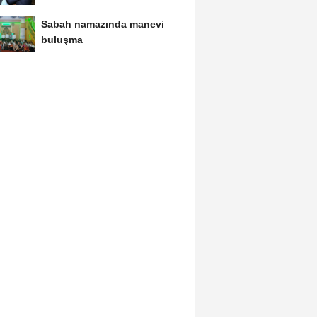
Sabah namazında manevi
buluşma