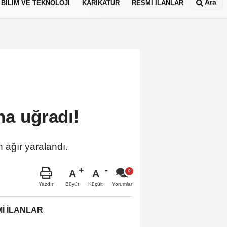
Ara
BİLİM VE TEKNOLOJİ
KARİKATÜR
RESMİ İLANLAR
na uğradı!
 ağır yaralandı.
A
A
Büyüt
Küçült
Yazdır
Yorumlar
İ İLANLAR