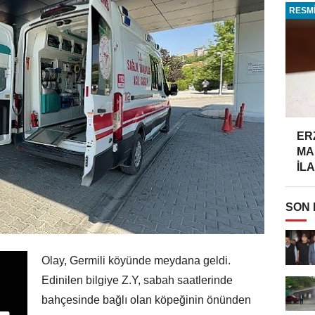
RESMİ
ER
MA
İLA
SON
Olay, Germili köyünde meydana geldi.
Edinilen bilgiye Z.Y, sabah saatlerinde
bahçesinde bağlı olan köpeğinin önünden