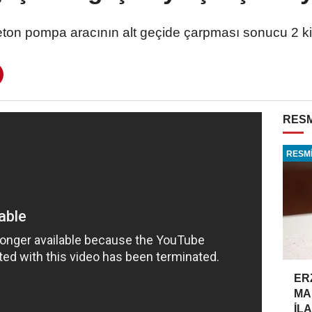
eton pompa aracının alt geçide çarpması sonucu 2 kiş
RESM
RESMİ
ER
MA
İLA