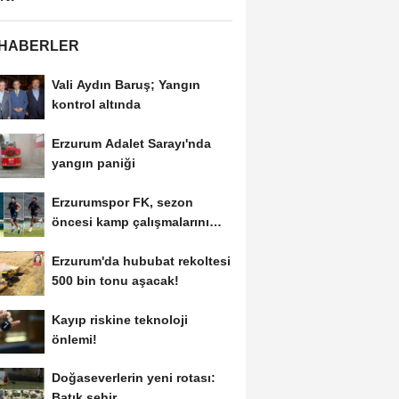
 HABERLER
Vali Aydın Baruş; Yangın
kontrol altında
Erzurum Adalet Sarayı'nda
yangın paniği
Erzurumspor FK, sezon
öncesi kamp çalışmalarını
tamamladı
Erzurum'da hububat rekoltesi
500 bin tonu aşacak!
Kayıp riskine teknoloji
önlemi!
Doğaseverlerin yeni rotası:
Batık şehir