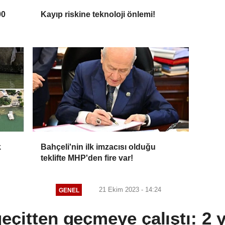
00
Kayıp riskine teknoloji önlemi!
k
Bahçeli'nin ilk imzacısı olduğu
teklifte MHP'den fire var!
21 Ekim 2023 - 14:24
GENEL
geçitten geçmeye çalıştı: 2 y