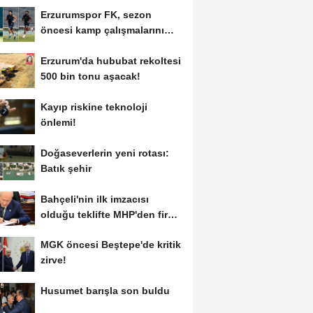
Erzurumspor FK, sezon
öncesi kamp çalışmalarını
tamamladı
Erzurum'da hububat rekoltesi
500 bin tonu aşacak!
Kayıp riskine teknoloji
önlemi!
Doğaseverlerin yeni rotası:
Batık şehir
Bahçeli'nin ilk imzacısı
olduğu teklifte MHP'den fire
var!
MGK öncesi Beştepe'de kritik
zirve!
Husumet barışla son buldu