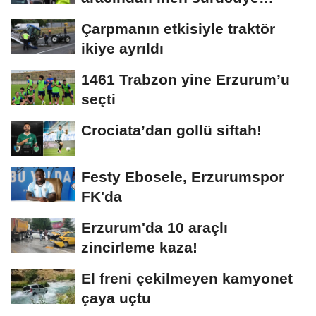
bedeli ağır...
Çarpmanın etkisiyle traktör
ikiye ayrıldı
1461 Trabzon yine Erzurum’u
seçti
Crociata’dan gollü siftah!
Festy Ebosele, Erzurumspor
FK'da
Erzurum'da 10 araçlı
zincirleme kaza!
El freni çekilmeyen kamyonet
çaya uçtu