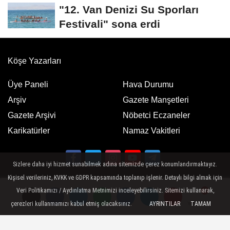
"12. Van Denizi Su Sporları
Festivali" sona erdi
Köşe Yazarları
Üye Paneli
Hava Durumu
Arşiv
Gazete Manşetleri
Gazete Arşivi
Nöbetci Eczaneler
Karikatürler
Namaz Vakitleri
Sizlere daha iyi hizmet sunabilmek adına sitemizde çerez konumlandırmaktayız.
Kişisel verileriniz, KVKK ve GDPR kapsamında toplanıp işlenir. Detaylı bilgi almak için
Google Play
App Store
ücretsiz indirin
ücretsiz indirin
Veri Politikamızı / Aydınlatma Metnimizi inceleyebilirsiniz. Sitemizi kullanarak,
çerezleri kullanmamızı kabul etmiş olacaksınız.
AYRINTILAR
TAMAM
Yorumlar
Yorumlar