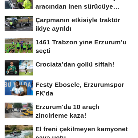
aracından inen sürücüye
bedeli ağır...
Çarpmanın etkisiyle traktör
ikiye ayrıldı
1461 Trabzon yine Erzurum’u
seçti
Crociata’dan gollü siftah!
Festy Ebosele, Erzurumspor
FK'da
Erzurum'da 10 araçlı
zincirleme kaza!
El freni çekilmeyen kamyonet
çaya uçtu