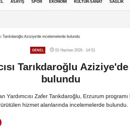
EL
ASAYİŞ
SPOR
EKONOMİ
KÜLTÜR-SANAT
SAĞLIK
7 AĞUSTOS 2026, CUMA
ı Tarıkdaroğlu Aziziye'de incelemelerde bulundu
01 Haziran 2026 - 14:51
GENEL
ısı Tarıkdaroğlu Aziziye'de
bulundu
an Yardımcısı Zafer Tarıkdaroğlu, Erzurum programı
yürütülen hizmet alanlarında incelemelerde bulundu