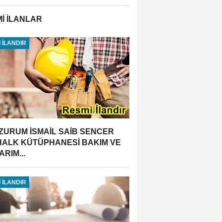
İ İLANLAR
 İLANDIR
ZURUM İSMAİL SAİB SENCER
 HALK KÜTÜPHANESİ BAKIM VE
RIM...
 İLANDIR