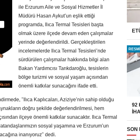
ile Erzurum Aile ve Sosyal Hizmetler İl
Müdürü Hasan Aykut’un eşlik ettiği
programda, Ilıca Termal Tesisleri başta
ET
olmak üzere ilçede devam eden çalışmalar
yerinde değerlendirildi. Gerçekleştirilen
RESMİ
incelemelerde Ilıca Termal Tesisleri’nde
sürdürülen çalışmalar hakkında bilgi alan
Bakan Yardımcısı Tarıkdaroğlu, tesislerin
bölge turizmi ve sosyal yaşam açısından
önemli katkılar sunacağını ifade etti.
dirmede, "Ilıca Kaplıcaları, Aziziye’nin sahip olduğu
92
aynakların doğru şekilde değerlendirilmesi, hem
İH
ısından ilçeye önemli katkılar sunacaktır. Ilıca Termal
 vatandaşlarımızın sosyal yaşamına ve Erzurum’un
SON
tacağına inanıyoruz" dedi.