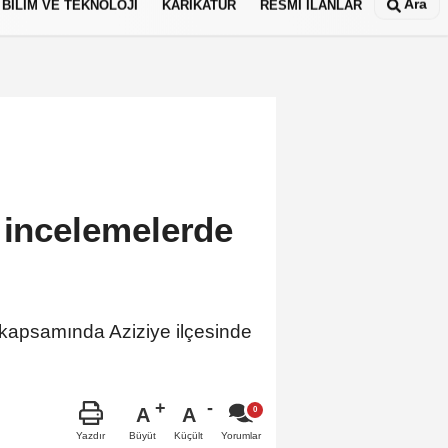
Ara
BİLİM VE TEKNOLOJİ
KARİKATÜR
RESMİ İLANLAR
 incelemelerde
 kapsamında Aziziye ilçesinde
.
A
A
Büyüt
Küçült
Yazdır
Yorumlar