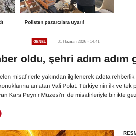
dı
Polisten pazarcılara uyarı!
01 Haziran 2026 - 14:41
GENEL
hber oldu, şehri adım adım 
len misafirlerle yakından ilgilenerek adeta rehberlik ya
konuklarına anlatan Vali Polat, Türkiye’nin ilk ve tek 
yan Kars Peynir Müzesi’ni de misafirleriyle birlikte g
RESM