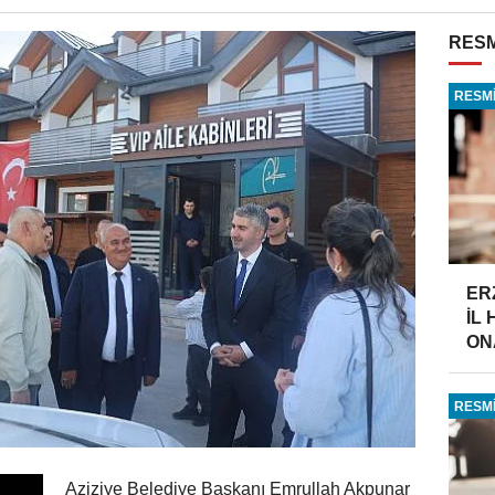
RESM
RESMİ
ER
İL
ONA
RESMİ
Aziziye Belediye Başkanı Emrullah Akpunar