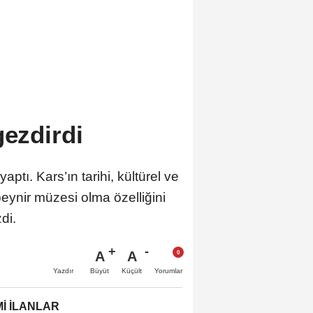
gezdirdi
ptı. Kars’ın tarihi, kültürel ve
peynir müzesi olma özelliğini
ezdi.
A
A
Büyüt
Küçült
Yazdır
Yorumlar
İ İLANLAR