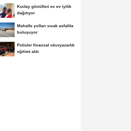
Kızılay gönülleri ev ev iyilik
dağıtıyor
Mahalle yolları sıcak asfaltla
buluşuyor
Polisler finansal okuryazarlık
eğitimi aldı