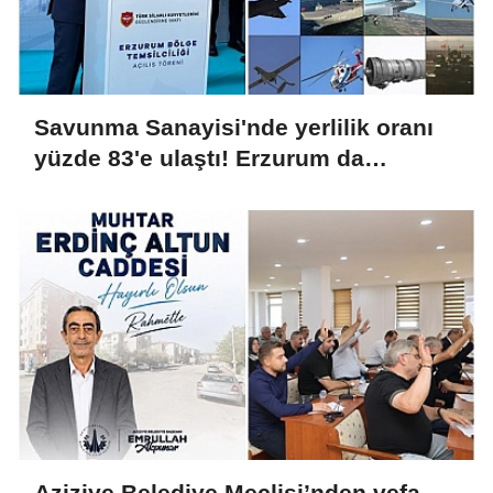
Savunma Sanayisi'nde yerlilik oranı
yüzde 83'e ulaştı! Erzurum da
ekosisteme dahil oluyor
Aziziye Belediye Meclisi’nden vefa