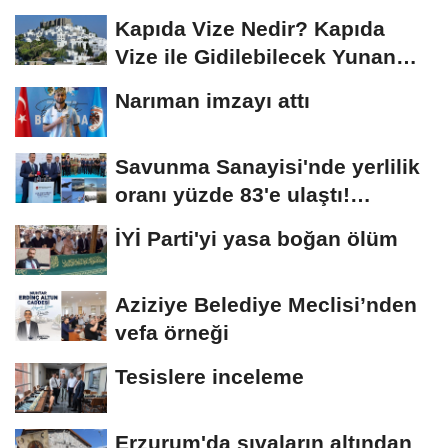
Kapıda Vize Nedir? Kapıda
Vize ile Gidilebilecek Yunan
Adaları
Narıman imzayı attı
Savunma Sanayisi'nde yerlilik
oranı yüzde 83'e ulaştı!
Erzurum da...
İYİ Parti'yi yasa boğan ölüm
Aziziye Belediye Meclisi’nden
vefa örneği
Tesislere inceleme
Erzurum'da sıvaların altından