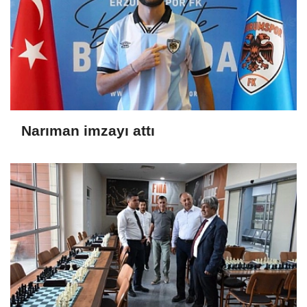
Narıman imzayı attı