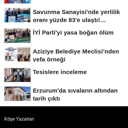
Savunma Sanayisi'nde yerlilik
oranı yüzde 83'e ulaştı!
Erzurum da...
İYİ Parti'yi yasa boğan ölüm
Aziziye Belediye Meclisi’nden
vefa örneği
Tesislere inceleme
Erzurum'da sıvaların altından
tarih çıktı
Köşe Yazarları